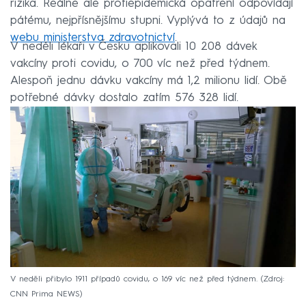
rizika. Reálně ale protiepidemická opatření odpovídají
pátému, nejpřísnějšímu stupni. Vyplývá to z údajů na
webu ministerstva zdravotnictví
.
V neděli lékaři v Česku aplikovali 10 208 dávek
vakcíny proti covidu, o 700 víc než před týdnem.
Alespoň jednu dávku vakcíny má 1,2 milionu lidí. Obě
potřebné dávky dostalo zatím 576 328 lidí.
V neděli přibylo 1911 případů covidu, o 169 víc než před týdnem.
Zdroj:
CNN Prima NEWS