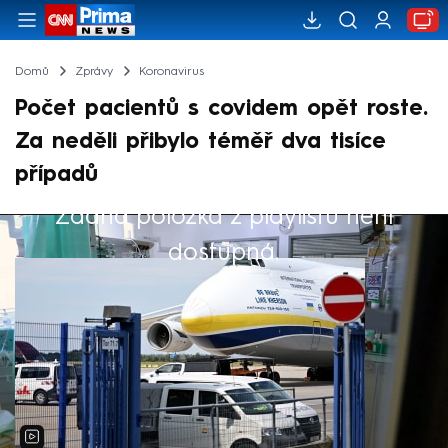
Domů
Zprávy
Koronavirus
Počet pacientů s covidem opět roste.
Za neděli přibylo téměř dva tisíce
případů
Žádná položka z playlistu není
Výběr redakce
dostupná.