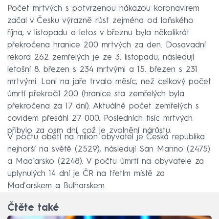
Počet mrtvých s potvrzenou nákazou koronavirem
začal v Česku výrazně růst zejména od loňského
října, v listopadu a letos v březnu byla několikrát
překročena hranice 200 mrtvých za den. Dosavadní
rekord 262 zemřelých je ze 3. listopadu, následují
letošní 8. březen s 234 mrtvými a 15. březen s 231
mrtvými. Loni na jaře trvalo měsíc, než celkový počet
úmrtí překročil 200 (hranice sta zemřelých byla
překročena za 17 dní). Aktuálně počet zemřelých s
covidem přesáhl 27 000. Posledních tisíc mrtvých
přibylo za osm dní, což je zvolnění nárůstu.
V počtu obětí na milion obyvatel je Česká republika
nejhorší na světě (2529), následují San Marino (2475)
a Maďarsko (2248). V počtu úmrtí na obyvatele za
uplynulých 14 dní je ČR na třetím místě za
Maďarskem a Bulharskem.
Čtěte také