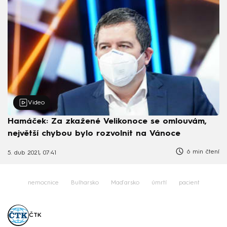
Video
Hamáček: Za zkažené Velikonoce se omlouvám,
největší chybou bylo rozvolnit na Vánoce
6 min čtení
5. dub 2021, 07:41
nemocnice
Bulharsko
Maďarsko
úmrtí
pacient
ČTK