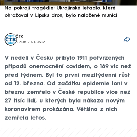
Na pokraji tragédie: Ukrajinské letadlo, které
P
ohrožoval v Lipsku dron, bylo naložené municí
e
ČTK
5. dub 2021, 08:26
V neděli v Česku přibylo 1911 potvrzených
případů onemocnění covidem, o 169 víc než
před týdnem. Byl to první mezitýdenní růst
od 12. března. Od začátku epidemie loni v
březnu zemřelo v České republice více než
27 tisíc lidí, u kterých byla nákaza novým
koronavirem prokázána. Většina z nich
zemřela letos.