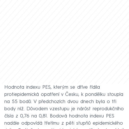
Hodnota indexu PES, kterým se dříve řídila
protiepidemická opatření v Česku, k pondělku stoupla
na 55 bodů. V předchozích dvou dnech byla o tři
body níž. Důvodem vzestupu je nárůst reprodukčního
čísla z 0,76 na 0,81. Bodová hodnota indexu PES
nadále odpovídá třetímu z pěti stupňů epidemického