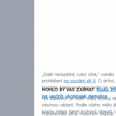
„Další neúspěšný ruský útok,“ uvedlo
prohlášení
na sociální síti X
. O drtivý
brigáda, která spolupracovala se spe
MOHLO BY VÁS ZAJÍMAT:
Rusko ztr
na sestřih ukrajinské demolice
Na záběrech je vidět ruský konvoj t
obytnou oblastí. Podle všeho mělo jí
kolony míjela tamní kruhový objezd, U
Následovala série masivních explozí