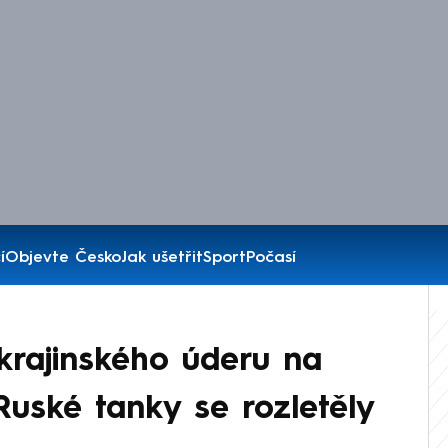
í
Objevte Česko
Jak ušetřit
Sport
Počasí
krajinského úderu na
Ruské tanky se rozletěly