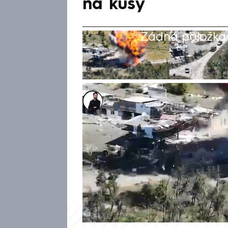
na kusy
Žádná položka z
Marek Veselý
31. čvc 2024, 06:03
Ukrajinská 59. motorizovaná p
dronovou jednotkou rozdrtila 
projížděl doněckou Krasnohor
rozletělo na kusy. Bližší okol
ruské agrese složité nezávisle