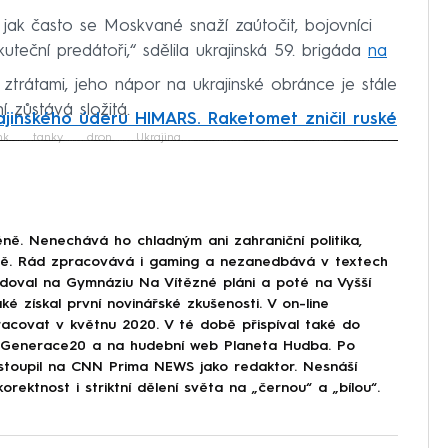
jak často se Moskvané snaží zaútočit, bojovníci
uteční predátoři,“ sdělila ukrajinská 59. brigáda
na
 ztrátami, jeho nápor na ukrajinské obránce je stále
 zůstává složitá.
ajinského úderu HIMARS. Raketomet zničil ruské
nk
tanky
dron
Ukrajina
iled to fetch
ně. Nenechává ho chladným ani zahraniční politika,
ině. Rád zpracovává i gaming a nezanedbává v textech
doval na Gymnáziu Na Vítězné pláni a poté na Vyšší
ké získal první novinářské zkušenosti. V on-line
covat v květnu 2020. V té době přispíval také do
Generace20 a na hudební web Planeta Hudba. Po
astoupil na CNN Prima NEWS jako redaktor. Nesnáší
korektnost i striktní dělení světa na „černou“ a „bílou“.