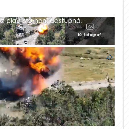
 playlistu není dostupná.
10 fotografií
ěší brigáda ve spolupráci se speciální
ruský konvoj těžké techniky, který
ivkou. Hned několik tanků okupantů se
nosti zveřejněných záběrů je v průběhu
 ověřit.