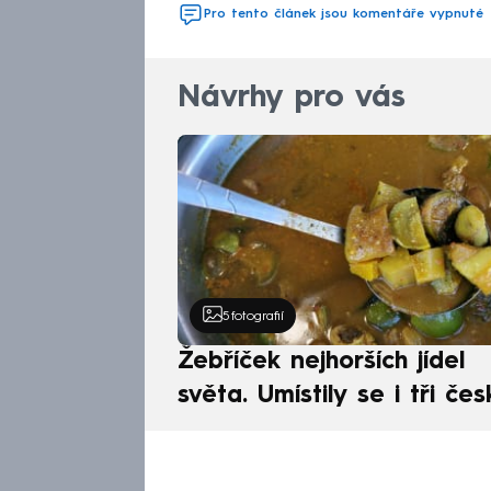
Pro tento článek jsou komentáře vypnuté
Návrhy pro vás
5
fotografií
Žebříček nejhorších jídel
světa. Umístily se i tři čes
pokrmy, vévodí skandináv
kuchyně