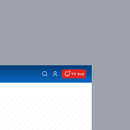
TV živě