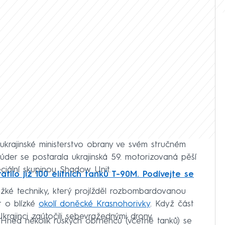
 ukrajinské ministerstvo obrany ve svém stručném
 úder se postarala ukrajinská 59. motorizovaná pěší
ciální skupinou Shadow Unit.
atilo již 100 elitních tanků T-90M. Podívejte se
ěžké techniky, který projížděl rozbombardovanou
t o blízké
okolí doněcké Krasnohorivky
. Když část
krajinci zaútočili sebevražednými drony.
. Hned několik ruských obrněnců (včetně tanků) se