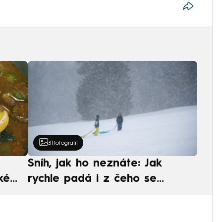
31
fotografií
Sníh, jak ho neznáte: Jak
ké
rychle padá i z čeho se
ská
skládá. A vločky nejsou bílé