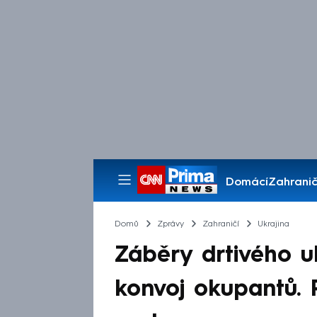
Domácí
Zahranič
Pořady
Domů
Zprávy
Zahraničí
Ukrajina
Záběry drtivého u
konvoj okupantů. 