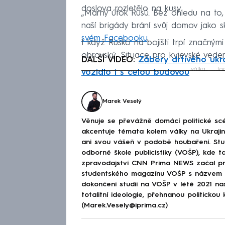
doslova rozletělo na kusy.
„Marný útok Rusů. Bez ohledu na to, 
naší brigády brání svůj domov jako sk
svém Facebooku
.
I když Rusko na bojišti trpí značnými
obrovský. Situace pro kyjevské vedení
DALŠÍ VIDEO:
Záběry drtivého ukr
válka
ta
vozidlo i s celou budovou
Fa
Marek Veselý
Věnuje se převážně domácí politické scé
akcentuje témata kolem války na Ukraj
ani svou vášeň v podobě houbaření. Stu
odborné škole publicistiky (VOŠP), kde ta
zpravodajství CNN Prima NEWS začal pra
studentského magazínu VOŠP s názvem 
dokončení studií na VOŠP v létě 2021 n
totalitní ideologie, přehnanou politickou 
(Marek.Vesely@iprima.cz)