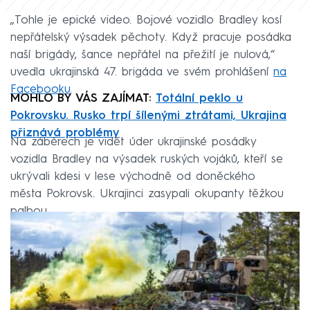
„Tohle je epické video. Bojové vozidlo Bradley kosí
nepřátelský výsadek pěchoty. Když pracuje posádka
naší brigády, šance nepřátel na přežití je nulová,“
uvedla ukrajinská 47. brigáda ve svém prohlášení
na
Facebooku
.
MOHLO BY VÁS ZAJÍMAT:
Totální peklo u
Pokrovsku. Rusko trpí šílenými ztrátami, Ukrajina
přiznává problémy
Na záběrech je vidět úder ukrajinské posádky
vozidla Bradley na výsadek ruských vojáků, kteří se
ukrývali kdesi v lese východně od doněckého
města Pokrovsk. Ukrajinci zasypali okupanty těžkou
palbou.