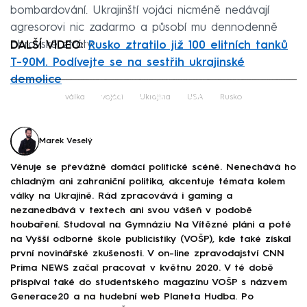
bombardování. Ukrajinští vojáci nicméně nedávají
agresorovi nic zadarmo a působí mu dennodenně
obrovské ztráty.
DALŠÍ VIDEO:
Rusko ztratilo již 100 elitních tanků
T-90M. Podívejte se na sestřih ukrajinské
demolice
Failed to fetch
válka
vojáci
Ukrajina
USA
Rusko
Marek Veselý
Věnuje se převážně domácí politické scéně. Nenechává ho
chladným ani zahraniční politika, akcentuje témata kolem
války na Ukrajině. Rád zpracovává i gaming a
nezanedbává v textech ani svou vášeň v podobě
houbaření. Studoval na Gymnáziu Na Vítězné pláni a poté
na Vyšší odborné škole publicistiky (VOŠP), kde také získal
první novinářské zkušenosti. V on-line zpravodajství CNN
Prima NEWS začal pracovat v květnu 2020. V té době
přispíval také do studentského magazínu VOŠP s názvem
Generace20 a na hudební web Planeta Hudba. Po