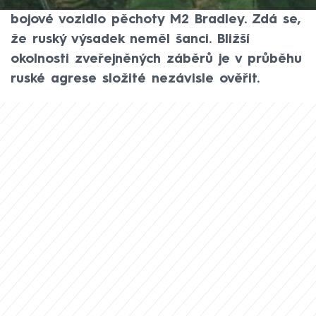
Doněcké oblasti. Využila k tomu americké
bojové vozidlo pěchoty M2 Bradley. Zdá se,
že ruský výsadek neměl šanci. Bližší
okolnosti zveřejněných záběrů je v průběhu
ruské agrese složité nezávisle ověřit.