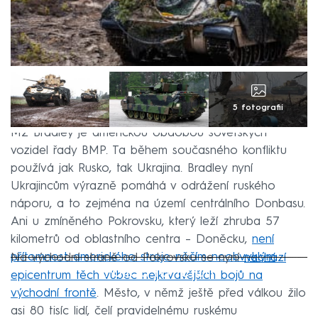
5 fotografií
M2 Bradley je americkou obdobou sovětských
vozidel řady BMP. Ta během současného konfliktu
používá jak Rusko, tak Ukrajina. Bradley nyní
Ukrajincům výrazně pomáhá v odrážení ruského
náporu, a to zejména na území centrálního Donbasu.
Ani u zmíněného Pokrovsku, který leží zhruba 57
kilometrů od oblastního centra –⁠⁠⁠⁠⁠⁠ Doněcku,
není
přítomnost amerického stroje něčím neobvyklým
.
Na východní straně od Pokrovsku se nyní
nachází
Failed to fetch
epicentrum těch vůbec nejkrvavějších bojů na
východní frontě
. Město, v němž ještě před válkou žilo
asi 80 tisíc lidí, čelí pravidelnému ruskému