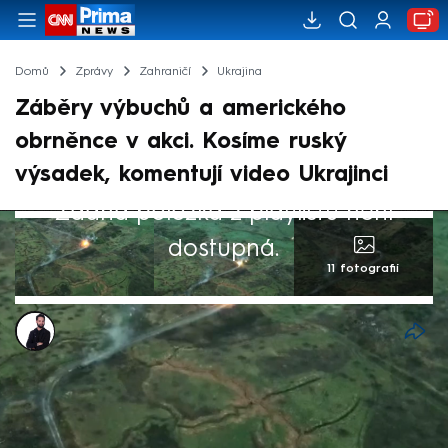
Domů
Zprávy
Zahraničí
Ukrajina
Záběry výbuchů a amerického
obrněnce v akci. Kosíme ruský
výsadek, komentují video Ukrajinci
Žádná položka z playlistu není
dostupná.
11 fotografií
Marek Veselý
23. čvc 2024, 06:54
Ukrajinská 47. mechanizovaná brigáda
zlikvidovala několik ruských okupantů v