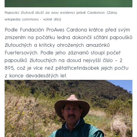
Papoušci žlutouší dluží za svou existenci právě Cardonovi.
Zdroj:
wikipedia commons - volné dílo
Podle Fundación ProAves Cardona krátce před svým
zmizením na počátku ledna dokončil sčítání papoušků
žlutouchých a kriticky ohrožených amazónků
Fuertersových. Podle jeho záznamů stoupl počet
papoušků žlutouchých na dosud nejvyšší číslo –⁠ 2
895, což je více než pětatřicetinásobek jejich počtu
z konce devadesátých let.