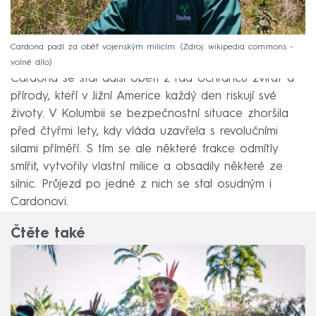
Cardona padl za oběť vojenským milicím.
Zdroj: wikipedia commons -
volné dílo
Cardona se stal další obětí z řad ochránců zvířat a
přírody, kteří v Jižní Americe každý den riskují své
životy. V Kolumbii se bezpečnostní situace zhoršila
před čtyřmi lety, kdy vláda uzavřela s revolučními
silami příměří. S tím se ale některé frakce odmítly
smířit, vytvořily vlastní milice a obsadily některé ze
silnic. Průjezd po jedné z nich se stal osudným i
Cardonovi.
Čtěte také