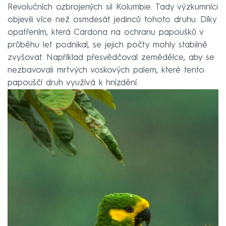
Revolučních ozbrojených sil Kolumbie. Tady výzkumníci
objevili více než osmdesát jedinců tohoto druhu. Díky
opatřením, která Cardona na ochranu papoušků v
průběhu let podnikal, se jejich počty mohly stabilně
zvyšovat. Například přesvědčoval zemědělce, aby se
nezbavovali mrtvých voskových palem, které tento
papouščí druh využívá k hnízdění.