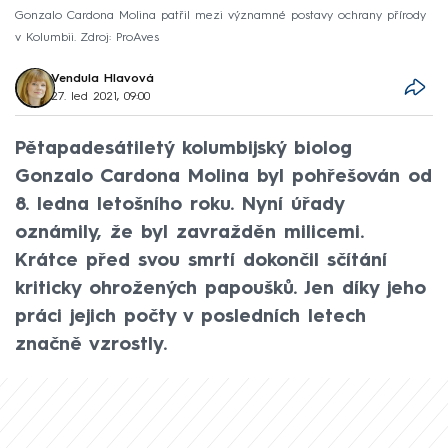
Gonzalo Cardona Molina patřil mezi významné postavy ochrany přírody
v Kolumbii. Zdroj: ProAves
Vendula Hlavová
27. led 2021, 09:00
Pětapadesátiletý kolumbijský biolog
Gonzalo Cardona Molina byl pohřešován od
8. ledna letošního roku. Nyní úřady
oznámily, že byl zavražděn milicemi.
Krátce před svou smrtí dokončil sčítání
kriticky ohrožených papoušků. Jen díky jeho
práci jejich počty v posledních letech
značně vzrostly.