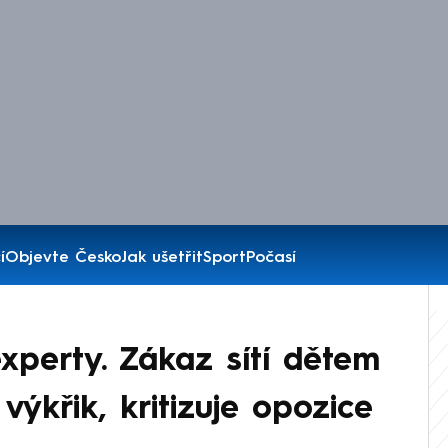
í
Objevte Česko
Jak ušetřit
Sport
Počasí
 experty. Zákaz sítí dětem
 výkřik, kritizuje opozice