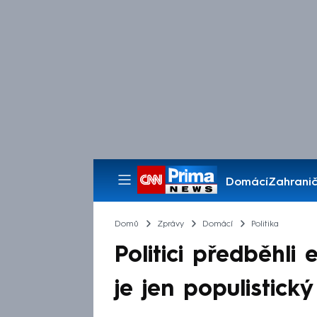
Domácí
Zahranič
Pořady
Domů
Zprávy
Domácí
Politika
Politici předběhli
je jen populistický