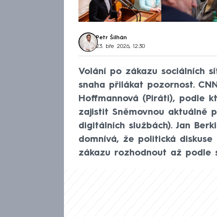
Petr Šilhán
23. bře 2026, 12:30
Volání po zákazu sociálních sí
snaha přilákat pozornost. CN
Hoffmannová (Piráti), podle k
zajistit Sněmovnou aktuálně 
digitálních službách). Jan Ber
domnívá, že politická diskuse
zákazu rozhodnout až podle s