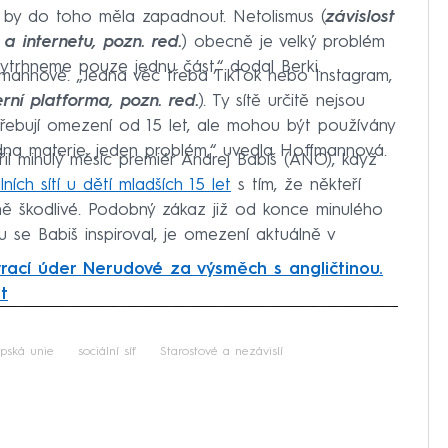
á by do toho měla zapadnout. Netolismus (
závislost
 a internetu, pozn. red.
) obecně je velký problém
ytrhneme pouze jednu část,“ dodal Berki.
fmannové. „Jedna věc třeba TikTok nebo Instagram,
erní platforma, pozn. red.
). Ty sítě určitě nejsou
ebují omezení od 15 let, ale mohou být používány
edna materie, jeden problém,“ uvedla Hoffmannová.
řil minulý měsíc premiér Andrej Babiš (ANO), když
ních sítí u dětí mladších 15 let
s tím, že někteří
 ně škodlivé. Podobný zákaz již od konce minulého
rou se Babiš inspiroval, je omezení aktuálně v
vrací úder Nerudové za výsměch s angličtinou.
t
iled to fetch
pská unie
sociální síť
Starostové a nezávislí