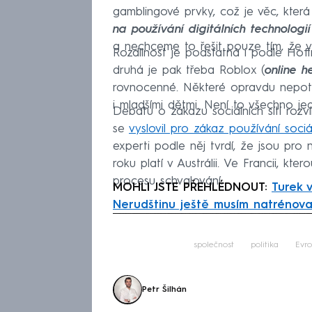
gamblingové prvky, což je věc, kter
na používání digitálních technologií
a nechceme to řešit pouze tím, že v
Rozdílnost je podstatná i podle Hof
druhá je pak třeba Roblox (
online h
rovnocenné. Některé opravdu nepotř
i mladšími dětmi. Není to všechno j
Debatu o zákazu sociálních sítí rozví
se
vyslovil pro zákaz používání sociál
experti podle něj tvrdí, že jsou pro
roku platí v Austrálii. Ve Francii, kte
procesu schvalování.
MOHLI JSTE PŘEHLÉDNOUT:
Turek 
Nerudštinu ještě musím natrénova
Fa
společnost
politika
Evro
Petr Šilhán