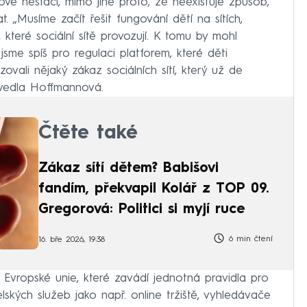
 nestačí, mimo jiné proto, že neexistuje způsob,
 „Musíme začít řešit fungování dětí na sítích,
 které sociální sítě provozují. K tomu by mohl
 jsme spíš pro regulaci platforem, které děti
ovali nějaký zákaz sociálních sítí, který už de
 uvedla Hoffmannová.
Čtěte také
Zákaz sítí dětem? Babišovi
fandím, překvapil Kolář z TOP 09.
Gregorová: Politici si myjí ruce
6 min čtení
16. bře 2026, 19:38
í Evropské unie, které zavádí jednotná pravidla pro
lských služeb jako např. online tržiště, vyhledávače