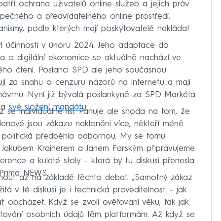
 patří ochrana uživatelů online služeb a jejich práv
ezpečného a předvídatelného online prostředí.
anismy, podle kterých mají poskytovatelé nakládat
l účinnosti v únoru 2024. Jeho adaptace do
 o digitální ekonomice se aktuálně nachází ve
ého čtení. Poslanci SPD ale jeho současnou
 za snahu o cenzuru názorů na internetu a mají
ávrhu. Nyní již bývalá poslankyně za SPD Markéta
ala
své složení mandátu
.
se individuálně liší. Panuje ale shoda na tom, že
lenové jsou zákazu nakloněni více, někteří méně.
 politická předběhla odbornou. My se tomu
gou Jakubem Krainerem a Janem Farským připravujeme
rence a kulaté stoly – která by tu diskusi přenesla
 Prima NEWS.
dnout až na základě těchto debat. „Samotný zákaz
tá v té diskusi je i technická proveditelnost – jak
t obcházet. Když se zvolí ověřování věku, tak jak
ytování osobních údajů těm platformám. Až když se