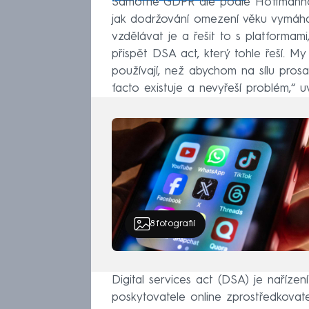
Samotné GDPR ale podle Hoffmannové
jak dodržování omezení věku vymáhat.
vzdělávat je a řešit to s platformami,
přispět DSA act, který tohle řeší. My
používají, než abychom na sílu prosaz
facto existuje a nevyřeší problém,“
8
fotografií
Digital services act (DSA) je nařízen
poskytovatele online zprostředkovate