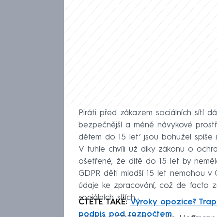
Piráti před zákazem sociálních sítí d
bezpečnější a méně návykové prostře
dětem do 15 let‘ jsou bohužel spíše n
V tuhle chvíli už díky zákonu o och
ošetřené, že dítě do 15 let by neměl
GDPR děti mladší 15 let nemohou v 
údaje ke zpracování, což de facto z
sociálních sítích.
ČTĚTE TAKÉ:
Výroky opozice? Trap
podpis pod rozpočtem