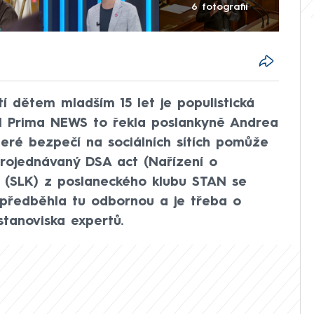
6 fotografií
tí dětem mladším 15 let je populistická
N Prima NEWS to řekla poslankyně Andrea
teré bezpečí na sociálních sítích pomůže
projednávaný DSA act (Nařízení o
ki (SLK) z poslaneckého klubu STAN se
 předběhla tu odbornou a je třeba o
tanoviska expertů.