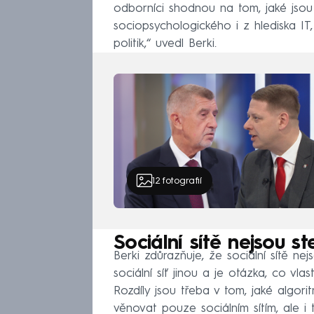
odborníci shodnou na tom, jaké jsou 
sociopsychologického i z hlediska IT
politik,“ uvedl Berki.
12
fotografií
Sociální sítě nejsou st
Berki zdůrazňuje, že sociální sítě n
sociální síť jinou a je otázka, co vl
Rozdíly jsou třeba v tom, jaké algori
věnovat pouze sociálním sítím, ale i