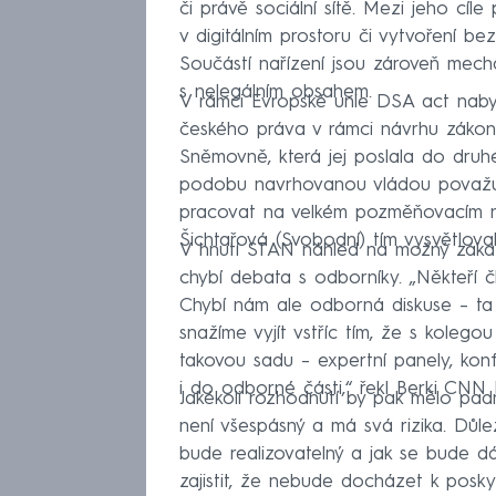
či právě sociální sítě. Mezi jeho cíle
v digitálním prostoru či vytvoření b
Součástí nařízení jsou zároveň mech
s nelegálním obsahem.
V rámci Evropské unie DSA act naby
českého práva v rámci návrhu zákona
Sněmovně, která jej poslala do druh
podobu navrhovanou vládou považují
pracovat na velkém pozměňovacím n
Šichtařová (Svobodní) tím vysvětlov
V hnutí STAN náhled na možný zákaz 
chybí debata s odborníky. „Někteří č
Chybí nám ale odborná diskuse – ta
snažíme vyjít vstříc tím, že s kole
takovou sadu – expertní panely, konfe
i do odborné části,“ řekl Berki CNN
Jakékoli rozhodnutí by pak mělo pa
není všespásný a má svá rizika. Důleži
bude realizovatelný a jak se bude dá
zajistit, že nebude docházet k posk