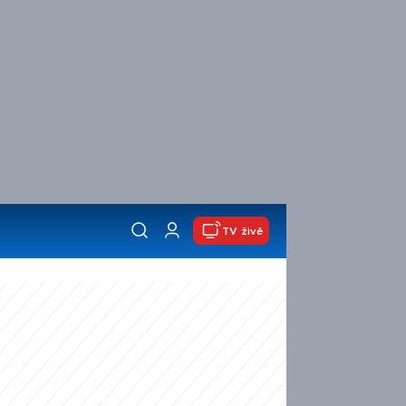
TV živě