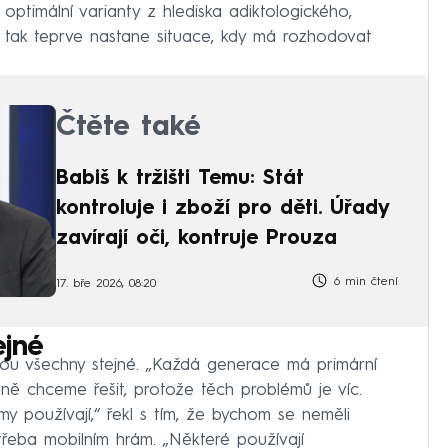
optimální varianty z hlediska adiktologického,
, tak teprve nastane situace, kdy má rozhodovat
Čtěte také
Babiš k tržišti Temu: Stát
kontroluje i zboží pro děti. Úřady
zavírají oči, kontruje Prouza
6 min čtení
17. bře 2026, 08:20
ejné
ejsou všechny stejné. „Každá generace má primární
astně chceme řešit, protože těch problémů je víc.
tmy používají,“ řekl s tím, že bychom se neměli
 třeba mobilním hrám. „Některé používají