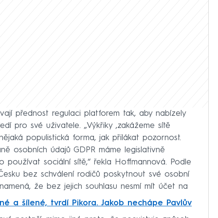
ávají přednost regulaci platforem tak, aby nabízely
dí pro své uživatele. „Výkřiky ‚zakážeme sítě
ějaká populistická forma, jak přilákat pozornost.
raně osobních údajů GDPR máme legislativně
o používat sociální sítě,“ řekla Hoffmannová. Podle
Česku bez schválení rodičů poskytnout své osobní
namená, že bez jejich souhlasu nesmí mít účet na
né a šílené, tvrdí Pikora. Jakob nechápe Pavlův