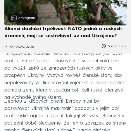
13
fotografií
Alianci dochází trpělivost: NATO jedná o ruských
dronech, mají se sestřelovat už nad Ukrajinou?
6 min čtení
18. zář 2024, 07:56
Europoslanci schválili rezoluci 425 hlasy, 131 jich bylo
proti a 63 se zdrželo hlasování. Usnesení volá také
po využití zisků ze zmrazených ruských aktiv ve
prospěch Ukrajiny. Vyzývá rovněž členské státy, aby
nepolevovaly ve financování vojenské a hospodářské
pomoci zemi, která v současnosti čelí ruské ofenzivě
na východě svého území.
„Jednou z klíčových priorit Evropy musí být
poskytovat Ukrajině maximální podporu v jejím boji
proti ruské agresi a zajistit tak její vítězství. Bohužel v
poslední době sledujeme, že tento závazek ze strany
mnoha členských států slábne,“ uvedla pirátská