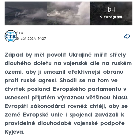
9 fotografií
ČTK
19. zář 2024, 14:27
Západ by měl povolit Ukrajině mířit střely
dlouhého doletu na vojenské cíle na ruském
území, aby jí umožnil efektivnější obranu
proti ruské agresi. Shodli se na tom ve
čtvrtek poslanci Evropského parlamentu v
usnesení přijatém výraznou většinou hlasů.
Evropští zákonodárci rovněž chtějí, aby se
země Evropské unie i spojenci zavázali k
pravidelné dlouhodobé vojenské podpoře
Kyjeva.