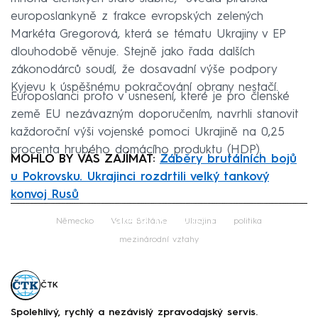
europoslankyně z frakce evropských zelených
Markéta Gregorová, která se tématu Ukrajiny v EP
dlouhodobě věnuje. Stejně jako řada dalších
zákonodárců soudí, že dosavadní výše podpory
Kyjevu k úspěšnému pokračování obrany nestačí.
Europoslanci proto v usnesení, které je pro členské
země EU nezávazným doporučením, navrhli stanovit
každoroční výši vojenské pomoci Ukrajině na 0,25
procenta hrubého domácího produktu (HDP).
MOHLO BY VÁS ZAJÍMAT:
Záběry brutálních bojů
u Pokrovsku. Ukrajinci rozdrtili velký tankový
konvoj Rusů
Failed to fetch
Německo
Velká Británie
Ukrajina
politika
mezinárodní vztahy
ČTK
Spolehlivý, rychlý a nezávislý zpravodajský servis.