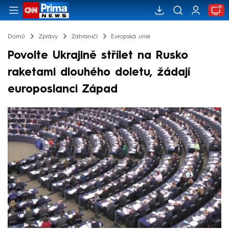
Domů
Zprávy
Zahraničí
Evropská unie
Povolte Ukrajině střílet na Rusko
raketami dlouhého doletu, žádají
europoslanci Západ