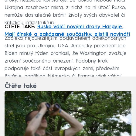
útoky. Rezoluce konstatuje, že dokud nebude moci
Ukrajina zasahovat místa, z nichž na ni útočí Rusko,
nemůže dostatečně bránit životy svých obyvatel či
kritickou infrastrukturu.
ČTĚTE TAKÉ:
Rusko válčí novými drony Harpyje.
Mají čínské a zakázané součástky, zjistili novináři
Zdaleka nejdůležitějším dodavatelem dalekonosných
střel jsou pro Ukrajinu USA. Americký prezident Joe
Biden minulý týden prohlásil, že Washington zvažuje
zrušení současného omezení. Podobný krok
podporuje také část evropských zemí, především
Británie, například Německo či Francie však váhají.
Čtěte také