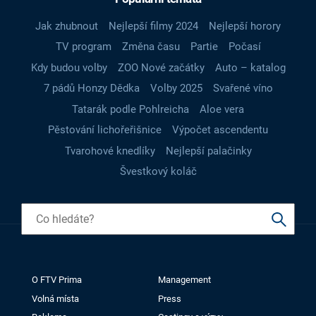
Jak zhubnout
Nejlepší filmy 2024
Nejlepší horory
TV program
Změna času
Partie
Počasí
Kdy budou volby
ZOO Nové začátky
Auto – katalog
7 pádů Honzy Dědka
Volby 2025
Svařené víno
Tatarák podle Pohlreicha
Aloe vera
Pěstování lichořeřišnice
Výpočet ascendentu
Tvarohové knedlíky
Nejlepší palačinky
Švestkový koláč
O FTV Prima
Management
Volná místa
Press