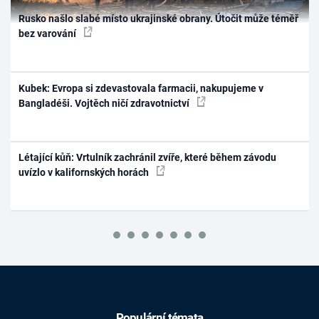
Rusko našlo slabé místo ukrajinské obrany. Útočit může téměř
bez varování
Kubek: Evropa si zdevastovala farmacii, nakupujeme v
Bangladéši. Vojtěch ničí zdravotnictví
Létající kůň: Vrtulník zachránil zvíře, které během závodu
uvízlo v kalifornských horách
Populární témata