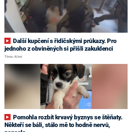
Další kupčení s řidičskými průkazy. Pro
jednoho z obviněných si přišli zakuklenci
Téma: Krimi
Pomohla rozbít krvavý byznys se štěňaty.
Někteří se báli, stálo mě to hodně nervů,