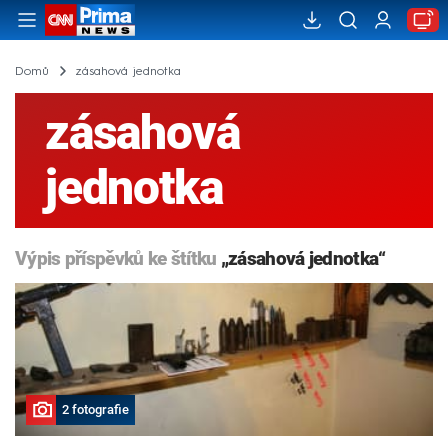
Domů
zásahová jednotka
zásahová
jednotka
Výpis příspěvků ke štítku
„zásahová jednotka“
2 fotografie