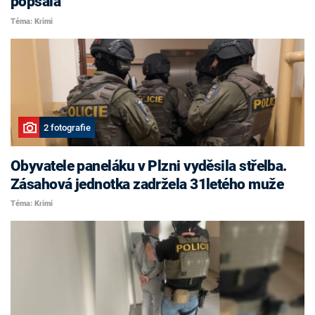
popsala
Téma: Krimi
2 fotografie
Obyvatele paneláku v Plzni vyděsila střelba.
Zásahová jednotka zadržela 31letého muže
Téma: Krimi