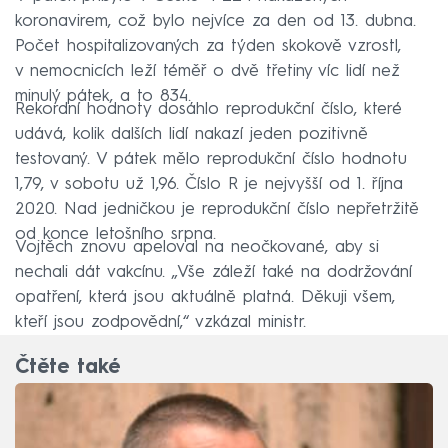
koronavirem, což bylo nejvíce za den od 13. dubna.
Počet hospitalizovaných za týden skokově vzrostl,
v nemocnicích leží téměř o dvě třetiny víc lidí než
minulý pátek, a to 834.
Rekordní hodnoty dosáhlo reprodukční číslo, které
udává, kolik dalších lidí nakazí jeden pozitivně
testovaný. V pátek mělo reprodukční číslo hodnotu
1,79, v sobotu už 1,96. Číslo R je nejvyšší od 1. října
2020. Nad jedničkou je reprodukční číslo nepřetržitě
od konce letošního srpna.
Vojtěch znovu apeloval na neočkované, aby si
nechali dát vakcínu. „Vše záleží také na dodržování
opatření, která jsou aktuálně platná. Děkuji všem,
kteří jsou zodpovědní,“ vzkázal ministr.
Čtěte také