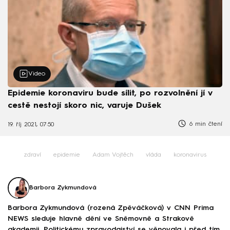
Video
Epidemie koronaviru bude sílit, po rozvolnění jí v
cestě nestojí skoro nic, varuje Dušek
6 min čtení
19. říj 2021, 07:50
zdraví
epidemie
Adam Vojtěch
vláda
koronavirus
Barbora Zykmundová
Barbora Zykmundová (rozená Zpěváčková) v CNN Prima
NEWS sleduje hlavně dění ve Sněmovně a Strakově
akademii. Politickému zpravodajství se věnovala i před tím