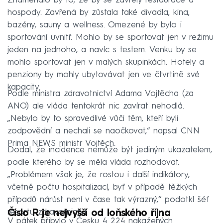
Znamenalo by to, že by se zavřely restaurace a
hospody. Zavřená by zůstala také divadla, kina,
bazény, sauny a wellness. Omezené by bylo i
sportování uvnitř. Mohlo by se sportovat jen v režimu
jeden na jednoho, a navíc s testem. Venku by se
mohlo sportovat jen v malých skupinkách. Hotely a
penziony by mohly ubytovávat jen ve čtvrtině své
kapacity.
Podle ministra zdravotnictví Adama Vojtěcha (za
ANO) ale vláda tentokrát nic zavírat nehodlá.
„Nebylo by to spravedlivé vůči těm, kteří byli
zodpovědní a nechali se naočkovat,“ napsal CNN
Prima NEWS ministr Vojtěch.
Dodal, že incidence nemůže být jediným ukazatelem,
podle kterého by se měla vláda rozhodovat.
„Problémem však je, že rostou i další indikátory,
včetně počtu hospitalizací, byť v případě těžkých
případů nárůst není v čase tak výrazný,“ podotkl šéf
resortu zdravotnictví.
Číslo R je nejvyšší od loňského října
V pátek přibylo v Česku 4 224 nakažených