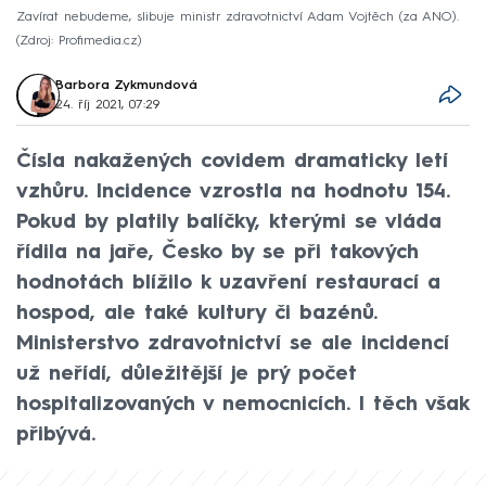
Zavírat nebudeme, slibuje ministr zdravotnictví Adam Vojtěch (za ANO).
Zdroj: Profimedia.cz
Barbora Zykmundová
24. říj 2021, 07:29
Čísla nakažených covidem dramaticky letí
vzhůru. Incidence vzrostla na hodnotu 154.
Pokud by platily balíčky, kterými se vláda
řídila na jaře, Česko by se při takových
hodnotách blížilo k uzavření restaurací a
hospod, ale také kultury či bazénů.
Ministerstvo zdravotnictví se ale incidencí
už neřídí, důležitější je prý počet
hospitalizovaných v nemocnicích. I těch však
přibývá.