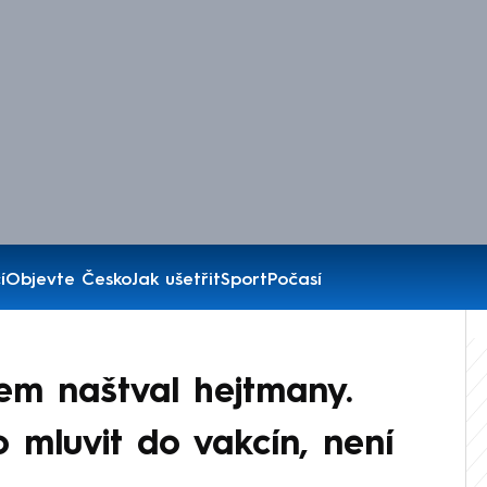
í
Objevte Česko
Jak ušetřit
Sport
Počasí
em naštval hejtmany.
 mluvit do vakcín, není