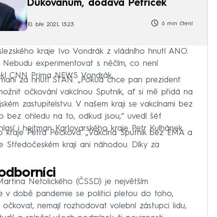
Dukovanům, dodává Petříček
6 min čtení
10. bře 2021, 13:23
lezského kraje Ivo Vondrák z vládního hnutí ANO.
. Nebudu experimentovat s něčím, co není
řekl CNN Prima NEWS Vondrák.
jtmani za hnutí STAN. „Pokud chce pan prezident
žnit očkování vakcínou Sputnik, ať si mě přidá na
ském zastupitelstvu. V našem kraji se vakcínami bez
 bez ohledu na to, odkud jsou,“ uvedl šéf
lasí i hejtman Karlovarského kraje Petr Kulhánek.
o kraje Petra Pecková. „Vakcína Sputnik bez EMA a
Ve Středočeském kraji ani náhodou. Díky za
odborníci
artina Netolického (ČSSD) je největším
v době pandemie se politici pletou do toho,
očkovat, nemají rozhodovat volební zástupci lidu,