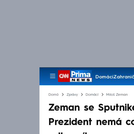
Domácí
Zahranič
Pořady
Domů
Zprávy
Domácí
Miloš Zeman
Zeman se Sputnik
Prezident nemá co