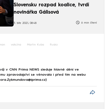
Slovensku rozpad koalice, tvrdí
novinářka Gálisová
6 min čtení
3. bře 2021, 08:48
eman
vakcína
Martin Kuba
Rusko
á) v CNN Prima NEWS sleduje hlavně dění ve
ému zpravodajství se věnovala i před tím na webu
rbora.Zykmundova@iprima.cz)