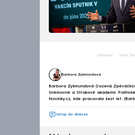
očkování
Miloš Z
Barbora Zykmundová
Barbora Zykmundová (rozená Zpěváčkov
Sněmovně a Strakově akademii. Politick
Novinky.cz, kde pracovala šest let. (Ba
Vstup do diskuze