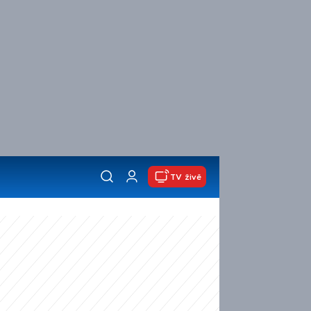
TV živě