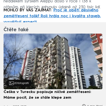
nedalekém syrském Aleppu došlo v roce 1 138 k
otřesům, při kterých zahynulo údajně až 230 tisíc lidí.
MOHLO BY VÁS ZAJÍMAT:
Proč je obětí děsivého
zemětřesení tolik? Roli hrála noc i kvalita staveb,
vysvětlují experti
Čtěte také
20
fotografií
Češka v Turecku popisuje ničivé zemětřesení:
Máme pocit, že se stále klepe zem