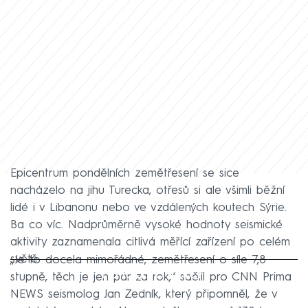
Epicentrum pondělních zemětřesení se sice
nacházelo na jihu Turecka, otřesů si ale všimli běžní
lidé i v Libanonu nebo ve vzdálených koutech Sýrie.
Ba co víc. Nadprůměrně vysoké hodnoty seismické
aktivity zaznamenala citlivá měřící zařízení po celém
světě.
„Je to docela mimořádné, zemětřesení o síle 7,8
Failed to fetch
stupně, těch je jen pár za rok,“ sdělil pro CNN Prima
NEWS seismolog Jan Zedník, který připomněl, že v