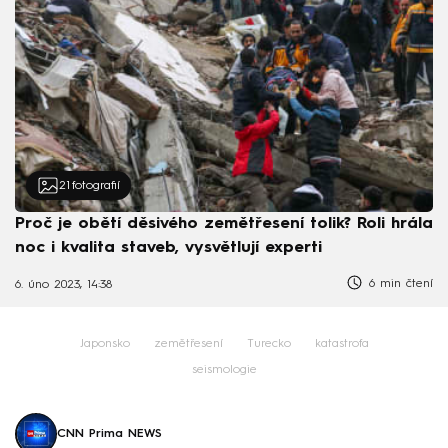
21
fotografií
Proč je obětí děsivého zemětřesení tolik? Roli hrála
noc i kvalita staveb, vysvětlují experti
6 min čtení
6. úno 2023, 14:38
Japonsko
zemětřesení
Turecko
katastrofa
seismologie
CNN Prima NEWS