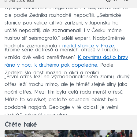
6 min čtení
6. úno 2023, 13:03
Nynější zemětřesení registrovali i v Asii, běžní lidé to
ale podle Zedníka rozhodně nepocítili. „Seismické
stanice jsou velice citlivá zařízení, v Japonsku ho
určitě nepocítili, ale zaznamenali. I v Česku máme
hustou síť seismografů,“ sdělil expert. Nadprůměrné
hodnoty zaznamenala i
měřící stanice v Praze.
Kromě série dotřesů a menších otřesů v Turecku
vznikla dvě velká zemětřesení.
K prvnímu došlo brzy
ráno v noci, k druhému pak dopoledne.
Podle
Zedníka šlo dost možná o akci a reakci.
„První otřes leží na východoanatolském zlomu, druhý
otřes leží trochu mimo, ale je téměř stejně silný jako
noční otřes. Mezi tím byla celá řada menší otřesů.
Může to souviset, protože sousední oblast byla
podobně napjatá. Geologie v té oblasti je velmi
složitá,“ zakončil seismolog.
Čtěte také