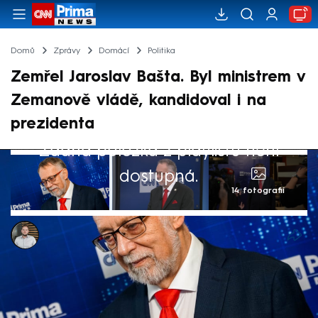
Domů
Zprávy
Domácí
Politika
Zemřel Jaroslav Bašta. Byl ministrem v
Zemanově vládě, kandidoval i na
prezidenta
Žádná položka z playlistu není
dostupná.
14 fotografií
Ladislav Šustr
8. dub 2024, 09:09
Zemřel poslanec SPD, bývalý diplomat,
ministr a politický vězeň Jaroslav Bašta.