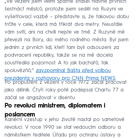
„Ve vězení jsem velmi špatně snášel hlavně prvních
šestnáct měsíců, protože jsem seděl na Ruzyni ve
vyšetřovací vazbě – představte si, že takovou dobu
trčíte v cele, která má třikrát dva metry. Neustále
vám svítí, ani na chvíli nejste ve tmě. Z Ruzyně mě
převezli na Bory, do mého rodného města. Byl jsem
jedním z prvních lidí, kteří tam byli odsouzeni za
podvracení republiky, takže se na mě docela
soustředila pozornost. A to jak bachařů, tak
spoluvězňů,“
zavzpomínal Bašta před volbou
prezidenta v rozhovoru pro CNN Prima NEWS
.
Po propuštění z vězení v roce 1972 začal pracovat
jako dělník. Čtyři roky poté podepsal Chartu 77 a
začal se angažovat v disentu.
Po revoluci ministrem, diplomatem i
poslancem
Kariérní vzestup v jeho životě nastal po sametové
revoluci. V roce 1990 se stal vedoucím odboru a
náměstkem ředitele Úřadu pro ochranu ústavy a