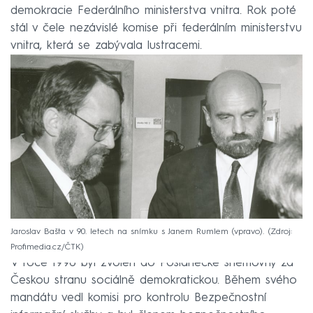
demokracie Federálního ministerstva vnitra. Rok poté
stál v čele nezávislé komise při federálním ministerstvu
vnitra, která se zabývala lustracemi.
Jaroslav Bašta v 90. letech na snímku s Janem Rumlem (vpravo).
Zdroj:
Profimedia.cz/ČTK
V roce 1996 byl zvolen do Poslanecké sněmovny za
Českou stranu sociálně demokratickou. Během svého
mandátu vedl komisi pro kontrolu Bezpečnostní