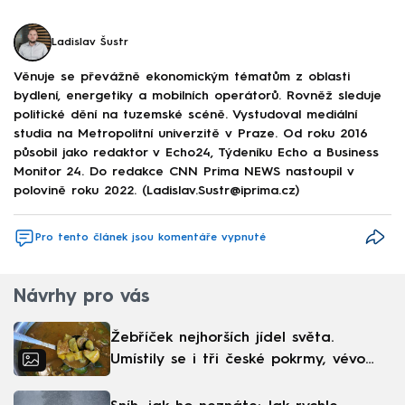
Ladislav Šustr
Věnuje se převážně ekonomickým tématům z oblasti
bydlení, energetiky a mobilních operátorů. Rovněž sleduje
politické dění na tuzemské scéně. Vystudoval mediální
studia na Metropolitní univerzitě v Praze. Od roku 2016
působil jako redaktor v Echo24, Týdeníku Echo a Business
Monitor 24. Do redakce CNN Prima NEWS nastoupil v
polovině roku 2022. (Ladislav.Sustr@iprima.cz)
Pro tento článek jsou komentáře vypnuté
Návrhy pro vás
Žebříček nejhorších jídel světa.
Umístily se i tři české pokrmy, vévodí
skandinávská kuchyně