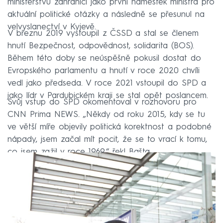
ministerstvu zahraničí jako první náměstek ministra pro
aktuální politické otázky a následně se přesunul na
velvyslanectví v Kyjevě.
V březnu 2019 vystoupil z ČSSD a stal se členem
hnutí Bezpečnost, odpovědnost, solidarita (BOS).
Během této doby se neúspěšně pokusil dostat do
Evropského parlamentu a hnutí v roce 2020 chvíli
vedl jako předseda. V roce 2021 vstoupil do SPD a
jako lídr v Pardubickém kraji se stal opět poslancem.
Svůj vstup do SPD okomentoval v rozhovoru pro
CNN Prima NEWS. „Někdy od roku 2015, kdy se tu
ve větší míře objevily politická korektnost a podobné
nápady, jsem začal mít pocit, že se to vrací k tomu,
co jsem zažil v roce 1969,“ řekl Bašta.