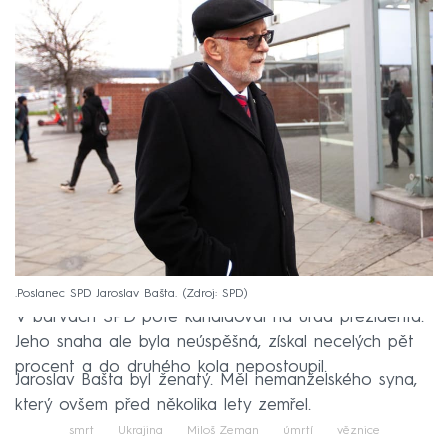
.Poslanec SPD Jaroslav Bašta.
Zdroj: SPD
V barvách SPD poté kandidoval na úřad prezidenta.
Jeho snaha ale byla neúspěšná, získal necelých pět
procent a do druhého kola nepostoupil.
Jaroslav Bašta byl ženatý. Měl nemanželského syna,
který ovšem před několika lety zemřel.
smrt
Ukrajina
Miloš Zeman
úmrtí
věznice