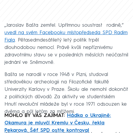
„Jaroslav Bašta zemřel. Upřímnou soustrast rodině,“
uvedl na svém Facebooku místopředseda SPD Radim
Fiala
. Pětasedmdesátiletý letý politik trpěl
dlouhodobou nemocí. Právě kvůli nepříznivému
zdravotnímu stavu se v posledních měsících neúčastnil
jednání ve Sněmovně.
Bašta se narodil v roce 1948 v Plzni, studoval
středověkou archeologii na Filozofické fakultě
Univerzity Karlovy v Praze. Školu ale nemohl dokončit
z politických důvodů. Za aktivity ve studentském
Hnutí revoluční mládeže byl v roce 1971 odsouzen ke
dvěma a půl letům za mřížemi.
MOHLO BY VÁS ZAJÍMAT:
Hádka o Ukrajině:
Okamura je mluvčí Kremlu v Česku, řekla
Pekarová. Šéf SPD ostře kontroval