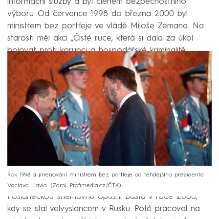
informační služby a byl členem bezpečnostního
výboru. Od července 1998 do března 2000 byl
ministrem bez portfeje ve vládě Miloše Zemana. Na
starosti měl akci „Čisté ruce, která si dala za úkol
bojovat proti korupci a hospodářské kriminalitě.
Rok 1998 a jmenování ministrem bez portfeje od tehdejšího prezidenta
Václava Havla.
Zdroj: Profimedia.cz/ČTK
Poslaneckou sněmovnu opustil Bašta v roce 2000,
kdy se stal velvyslancem v Rusku. Poté pracoval na