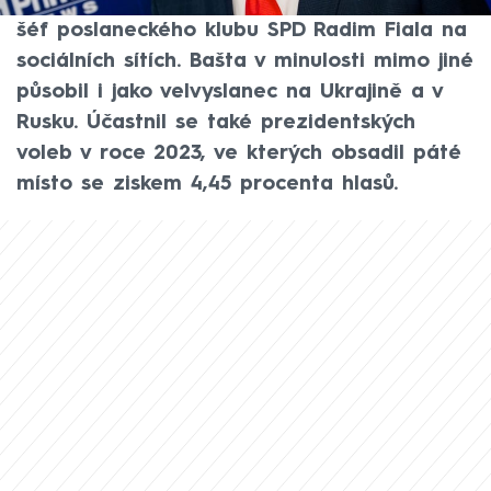
Bylo mu 75 let. Smutnou zprávu oznámil
šéf poslaneckého klubu SPD Radim Fiala na
sociálních sítích. Bašta v minulosti mimo jiné
působil i jako velvyslanec na Ukrajině a v
Rusku. Účastnil se také prezidentských
voleb v roce 2023, ve kterých obsadil páté
místo se ziskem 4,45 procenta hlasů.