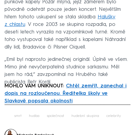
punkové kapely Požár mlýna, jejíž záměrem bylo
původně odehrát pouze jeden koncert. Největším
hitem tohoto uskupení se stala skladba
Halušky
z chlastu
. V roce 2003 se skupina rozpadla, po
deseti letech vyrazila na vzpomínkové turné. Kromě
toho vystupoval také například s kapelami Náhradní
díly lidí, Bradavice či Pilsner Oiquell.
„Emil byl naprosto jedinečnej originál. Úplně ve všem.
Mimo jiné nevyčerpatelná studnice sarkasmu. Měl
jsem ho rád,“ zavzpomínal na Hrubého také
publicista Petr Korál.
MOHLO VÁM UNIKNOUT:
Chtěl zemřít, zanechal i
dopis na rozloučenou. Ředitelka školy ve
Slavkově popsala okolnosti
Failed to fetch
smrt
hudba
společnost
hudební skupina
celebrity