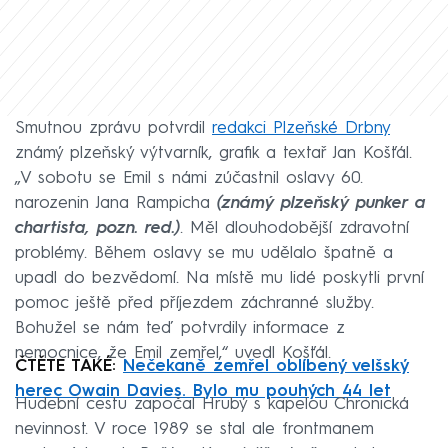
Smutnou zprávu potvrdil
redakci Plzeňské Drbny
známý plzeňský výtvarník, grafik a textař Jan Košťál.
„V sobotu se Emil s námi zúčastnil oslavy 60.
narozenin Jana Rampicha
(známý plzeňský punker a
chartista, pozn. red.)
. Měl dlouhodobější zdravotní
problémy. Během oslavy se mu udělalo špatně a
upadl do bezvědomí. Na místě mu lidé poskytli první
pomoc ještě před příjezdem záchranné služby.
Bohužel se nám teď potvrdily informace z
nemocnice, že Emil zemřel,“ uvedl Košťál.
ČTĚTE TAKÉ:
Nečekaně zemřel oblíbený velšský
herec Owain Davies. Bylo mu pouhých 44 let
Hudební cestu započal Hrubý s kapelou Chronická
nevinnost. V roce 1989 se stal ale frontmanem