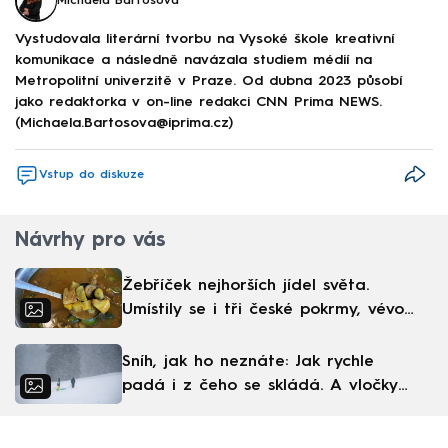
Michaela Bartošová
Vystudovala literární tvorbu na Vysoké škole kreativní
komunikace a následně navázala studiem médií na
Metropolitní univerzitě v Praze. Od dubna 2023 působí
jako redaktorka v on-line redakci CNN Prima NEWS.
(Michaela.Bartosova@iprima.cz)
Vstup do diskuze
Návrhy pro vás
Žebříček nejhorších jídel světa.
Umístily se i tři české pokrmy, vévodí
skandinávská kuchyně
Sníh, jak ho neznáte: Jak rychle
padá i z čeho se skládá. A vločky
nejsou bílé