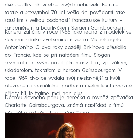
dvě desítky alb včetně živých nahrávek. Femme
fatale a sexsymbol 70. let vešla do povědomí také
soužitím s velkou osobností francouzské kultury –
šansoniérem a bouřlivákem Sergem Gainsbourgem.
Kariéru zahájila v roce 1966 jako jedna z modelek ve
slavném snímku Zvětšenina režiséra Michelangela
Antonioniho. O dva roky později Birkinová přesídlila
do Francie, kde se při natáčení filmu Slogan
seznámila se svým pozdějším manželem, zpěvákem,
skladatelem, textařem a hercem Gainsbourgem. V
roce 1969 dvojice vydala svůj nejslavnější a kvůli
otevřenému sexuálnímu podtextu i velmi kontroverzně
přijatý hit Je t’aime, moi non plus.
Dcerou slavného páru je herečka a rovněž zpěvačka
Charlotte Gainsbourgová, známá například z filmů
dánského režiséra Larse Von Triera.