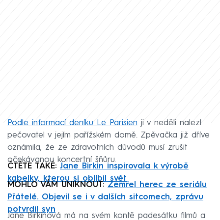
Podle informací deníku Le Parisien
ji v neděli nalezl
pečovatel v jejím pařížském domě. Zpěvačka již dříve
oznámila, že ze zdravotních důvodů musí zrušit
očekávanou koncertní šňůru.
ČTĚTE TAKÉ:
Jane Birkin inspirovala k výrobě
kabelky, kterou si oblíbil svět
MOHLO VÁM UNIKNOUT:
Zemřel herec ze seriálu
Přátelé. Objevil se i v dalších sitcomech, zprávu
potvrdil syn
Jane Birkinová má na svém kontě padesátku filmů a