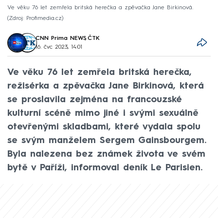
Ve věku 76 let zemřela britská herečka a zpěvačka Jane Birkinová.
Zdroj: Profimedia.cz
CNN Prima NEWS
,
ČTK
16. čvc 2023, 14:01
Ve věku 76 let zemřela britská herečka,
režisérka a zpěvačka Jane Birkinová, která
se proslavila zejména na francouzské
kulturní scéně mimo jiné i svými sexuálně
otevřenými skladbami, které vydala spolu
se svým manželem Sergem Gainsbourgem.
Byla nalezena bez známek života ve svém
bytě v Paříži, informoval deník Le Parisien.