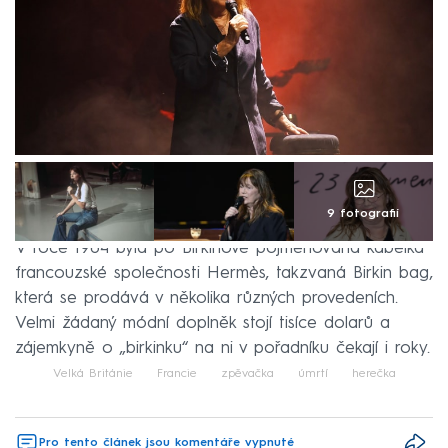
9 fotografií
V roce 1984 byla po Birkinové pojmenována kabelka
francouzské společnosti Hermès, takzvaná Birkin bag,
která se prodává v několika různých provedeních.
Velmi žádaný módní doplněk stojí tisíce dolarů a
zájemkyně o „birkinku“ na ni v pořadníku čekají i roky.
Velká Británie
Francie
zpěvačka
úmrtí
herečka
Pro tento článek jsou komentáře vypnuté