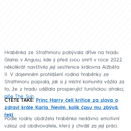
Hraběnka ze Strathmoru pobývala dříve na hradu
Glamis v Angusu, kde ji před svou smrtí v roce 2022
několikrát navštívila její sestřenice královna Alžběta
II. V dojemném prohlášení rodina hraběnky ze
Strathmoru popsala, jak si ji místní komunita vážila za
to, že z hradu udělala prosperující turistickou atrakci,
píše The Sun.
ČTĚTE TAKÉ:
Princ Harry čelí kritice za slova o
zdraví krále Karla. Nevím, kolik času mu zbývá,
řekl
Podle rodiny obdržela hraběnka nedávno emotivní
vzkaz od obdivovatele, který ji chválil za její práci.