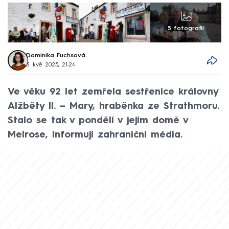
5 fotografií
Dominika Fuchsová
3. kvě 2025, 21:24
Ve věku 92 let zemřela sestřenice královny
Alžběty II. – Mary, hraběnka ze Strathmoru.
Stalo se tak v pondělí v jejím domě v
Melrose, informují zahraniční média.