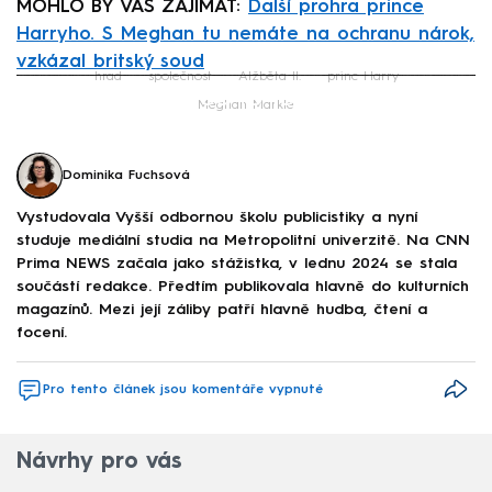
MOHLO BY VÁS ZAJÍMAT:
Další prohra prince
Harryho. S Meghan tu nemáte na ochranu nárok,
vzkázal britský soud
hrad
společnost
Alžběta II.
princ Harry
Failed to fetch
Meghan Markle
Dominika Fuchsová
Vystudovala Vyšší odbornou školu publicistiky a nyní
studuje mediální studia na Metropolitní univerzitě. Na CNN
Prima NEWS začala jako stážistka, v lednu 2024 se stala
součástí redakce. Předtím publikovala hlavně do kulturních
magazínů. Mezi její záliby patří hlavně hudba, čtení a
focení.
Pro tento článek jsou komentáře vypnuté
Návrhy pro vás