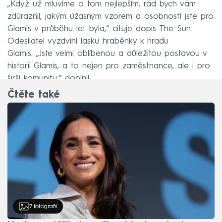
„Když už mluvíme o tom nejlepším, rád bych vám
zdůraznil, jakým úžasným vzorem a osobností jste pro
Glamis v průběhu let byla,“ cituje dopis The Sun.
Odesílatel vyzdvihl lásku hraběnky k hradu
Glamis. „Jste velmi oblíbenou a důležitou postavou v
historii Glamis, a to nejen pro zaměstnance, ale i pro
širší komunitu,“ doplnil.
Čtěte také
7
fotografií