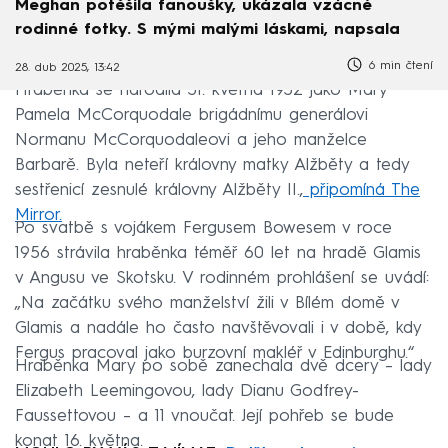
Meghan potěšila fanoušky, ukázala vzácné
rodinné fotky. S mými malými láskami, napsala
6 min čtení
28. dub 2025, 13:42
Hraběnka se narodila 31. května 1932 jako Mary
Pamela McCorquodale brigádnímu generálovi
Normanu McCorquodaleovi a jeho manželce
Barbarě. Byla neteří královny matky Alžběty a tedy
sestřenicí zesnulé královny Alžběty II.,
připomíná The
Mirror.
Po svatbě s vojákem Fergusem Bowesem v roce
1956 strávila hraběnka téměř 60 let na hradě Glamis
v Angusu ve Skotsku. V rodinném prohlášení se uvádí:
„Na začátku svého manželství žili v Bílém domě v
Glamis a nadále ho často navštěvovali i v době, kdy
Fergus pracoval jako burzovní makléř v Edinburghu.“
Hraběnka Mary po sobě zanechala dvě dcery – lady
Elizabeth Leemingovou, lady Dianu Godfrey-
Faussettovou – a 11 vnoučat. Její pohřeb se bude
konat 16. května.