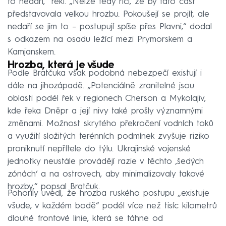
to nedaří,“ řekl. „Nelze tedy říci, že by tato část
představovala velkou hrozbu. Pokoušejí se projít, ale
nedaří se jim to – postupují spíše přes Plavni,“ dodal
s odkazem na osadu ležící mezi Prymorskem a
Kamjanskem.
Hrozba, která je všude
Podle Bratčuka však podobná nebezpečí existují i
dále na jihozápadě. „Potenciálně zranitelné jsou
oblasti podél řek v regionech Cherson a Mykolajiv,
kde řeka Dněpr a její nivy také prošly významnými
změnami. Možnost skrytého překročení vodních toků
a využití složitých terénních podmínek zvyšuje riziko
proniknutí nepřítele do týlu. Ukrajinské vojenské
jednotky neustále provádějí razie v těchto ‚šedých
zónách‘ a na ostrovech, aby minimalizovaly takové
hrozby,“ popsal Bratčuk.
Pohorily uvedl, že hrozba ruského postupu „existuje
všude, v každém bodě“ podél více než tisíc kilometrů
dlouhé frontové linie, která se táhne od