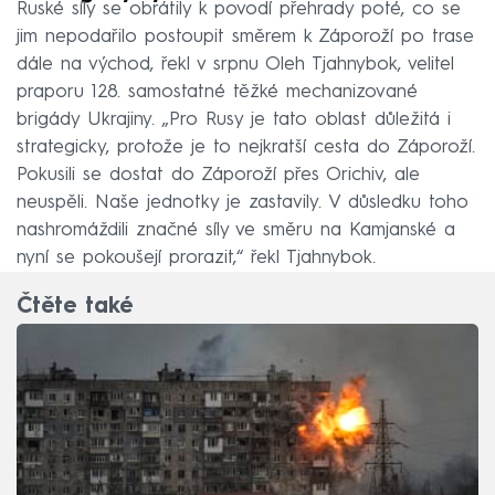
Ruské síly se obrátily k povodí přehrady poté, co se
jim nepodařilo postoupit směrem k Záporoží po trase
dále na východ, řekl v srpnu Oleh Tjahnybok, velitel
praporu 128. samostatné těžké mechanizované
brigády Ukrajiny. „Pro Rusy je tato oblast důležitá i
strategicky, protože je to nejkratší cesta do Záporoží.
Pokusili se dostat do Záporoží přes Orichiv, ale
neuspěli. Naše jednotky je zastavily. V důsledku toho
nashromáždili značné síly ve směru na Kamjanské a
nyní se pokoušejí prorazit,“ řekl Tjahnybok.
Čtěte také