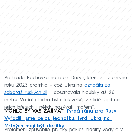
Přehrada Kachovka na řece Dněpr, která se v červnu
roku 2023 protrhla – což Ukrajina
označila za
sabotáž ruských sil
– dosahovala hloubky až 26
metrů. Vodní plocha byla tak velká, že lidé žijící na
jejích březích ji někdy nazývali „mořem“.
MOHLO BY VÁS ZAJÍMAT:
Tvrdá rána pro Rusy.
Vyřadili jsme celou jednotku, tvrdí Ukrajinci.
Mrtvých mají být desítky
Prolomení způsobilo prudký pokles hladiny vody a v