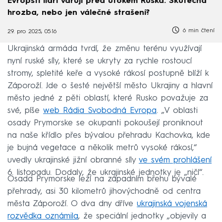
Evropští lídři varují před útokem Ruska. Skutečná
hrozba, nebo jen válečné strašení?
6 min čtení
29. pro 2025, 05:16
Ukrajinská armáda tvrdí, že změnu terénu využívají
nyní ruské síly, které se ukryty za rychle rostoucí
stromy, spletité keře a vysoké rákosí postupně blíží k
Záporoží. Jde o šesté největší město Ukrajiny a hlavní
město jedné z pěti oblastí, které Rusko považuje za
své, píše
web Rádia Svobodná Evropa
. „V oblasti
osady Prymorske se okupanti pokoušejí proniknout
na naše křídlo přes bývalou přehradu Kachovka, kde
je bujná vegetace a několik metrů vysoké rákosí,“
uvedly ukrajinské jižní obranné síly
ve svém prohlášení
6. listopadu. Dodaly, že ukrajinské jednotky je „ničí“.
Osada Prymorske leží na západním břehu bývalé
přehrady, asi 30 kilometrů jihovýchodně od centra
města Záporoží. O dva dny dříve
ukrajinská vojenská
rozvědka oznámila
, že speciální jednotky „objevily a