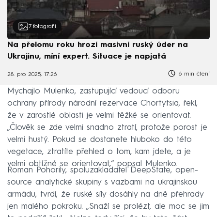
7
fotografií
Na přelomu roku hrozí masivní ruský úder na
Ukrajinu, míní expert. Situace je napjatá
6 min čtení
28. pro 2025, 17:26
Mychajlo Mulenko, zastupující vedoucí odboru
ochrany přírody národní rezervace Chortytsia, řekl,
že v zarostlé oblasti je velmi těžké se orientovat.
„Člověk se zde velmi snadno ztratí, protože porost je
velmi hustý. Pokud se dostanete hluboko do této
vegetace, ztratíte přehled o tom, kam jdete, a je
velmi obtížné se orientovat,“ popsal Mulenko.
Roman Pohorily, spoluzakladatel DeepState, open-
source analytické skupiny s vazbami na ukrajinskou
armádu, tvrdí, že ruské síly dosáhly na dně přehrady
jen malého pokroku. „Snaží se prolézt, ale moc se jim