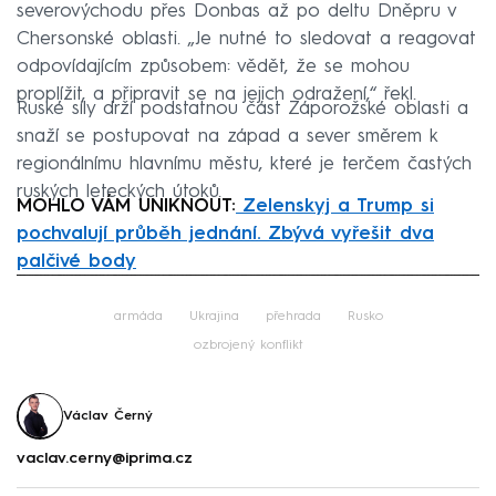
severovýchodu přes Donbas až po deltu Dněpru v
Chersonské oblasti. „Je nutné to sledovat a reagovat
odpovídajícím způsobem: vědět, že se mohou
proplížit, a připravit se na jejich odražení,“ řekl.
Ruské síly drží podstatnou část Záporožské oblasti a
snaží se postupovat na západ a sever směrem k
regionálnímu hlavnímu městu, které je terčem častých
ruských leteckých útoků.
MOHLO VÁM UNIKNOUT:
Zelenskyj a Trump si
pochvalují průběh jednání. Zbývá vyřešit dva
palčivé body
Failed to fetch
armáda
Ukrajina
přehrada
Rusko
ozbrojený konflikt
Václav Černý
vaclav.cerny@iprima.cz