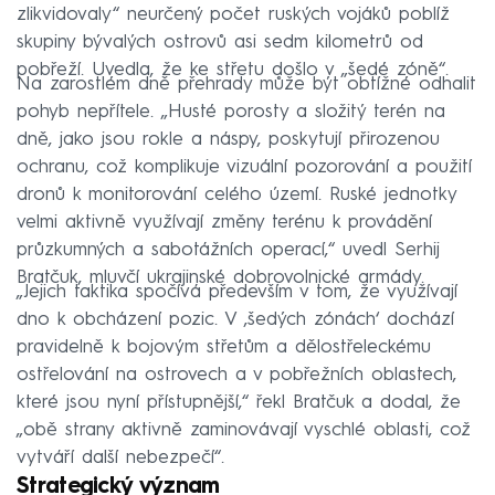
zlikvidovaly“ neurčený počet ruských vojáků poblíž
skupiny bývalých ostrovů asi sedm kilometrů od
pobřeží. Uvedla, že ke střetu došlo v „šedé zóně“.
Na zarostlém dně přehrady může být obtížné odhalit
pohyb nepřítele. „Husté porosty a složitý terén na
dně, jako jsou rokle a náspy, poskytují přirozenou
ochranu, což komplikuje vizuální pozorování a použití
dronů k monitorování celého území. Ruské jednotky
velmi aktivně využívají změny terénu k provádění
průzkumných a sabotážních operací,“ uvedl Serhij
Bratčuk, mluvčí ukrajinské dobrovolnické armády.
„Jejich taktika spočívá především v tom, že využívají
dno k obcházení pozic. V ‚šedých zónách‘ dochází
pravidelně k bojovým střetům a dělostřeleckému
ostřelování na ostrovech a v pobřežních oblastech,
které jsou nyní přístupnější,“ řekl Bratčuk a dodal, že
„obě strany aktivně zaminovávají vyschlé oblasti, což
vytváří další nebezpečí“.
Strategický význam