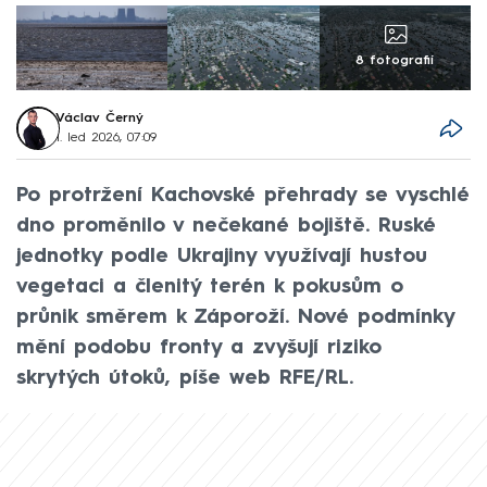
8 fotografií
Václav Černý
1. led 2026, 07:09
Po protržení Kachovské přehrady se vyschlé
dno proměnilo v nečekané bojiště. Ruské
jednotky podle Ukrajiny využívají hustou
vegetaci a členitý terén k pokusům o
průnik směrem k Záporoží. Nové podmínky
mění podobu fronty a zvyšují riziko
skrytých útoků, píše web RFE/RL.