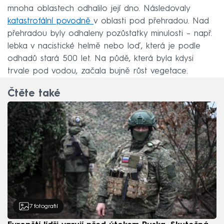
mnoha oblastech odhalilo její dno. Následovaly
katastrofální povodně
v oblasti pod přehradou. Nad
přehradou byly odhaleny pozůstatky minulosti – např.
lebka v nacistické helmě nebo loď, která je podle
odhadů stará 500 let. Na půdě, která byla kdysi
trvale pod vodou, začala bujně růst vegetace.
Čtěte také
7
fotografií