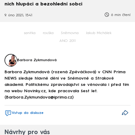
nich hlupáci a bezohlední sobci
6 min čtení
9. úno 2021, 15:41
sanitka
rouška
Sněmovna
Jakub Michálek
ANO 2011
Barbora Zykmundová
Barbora Zykmundová (rozená Zpěváčková) v CNN Prima
NEWS sleduje hlavně dění ve Sněmovně a Strakově
akademii. Politickému zpravodajství se věnovala i před tím
na webu Novinky.cz, kde pracovala šest let.
(Barbora.Zykmundova@iprima.cz)
Vstup do diskuze
Návrhy pro vás