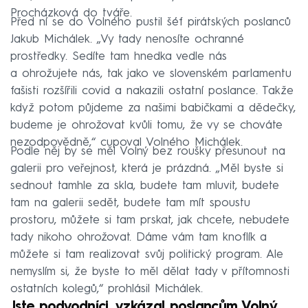
Procházková do tváře.
Před ní se do Volného pustil šéf pirátských poslanců
Jakub Michálek. „Vy tady nenosíte ochranné
prostředky. Sedíte tam hnedka vedle nás
a ohrožujete nás, tak jako ve slovenském parlamentu
fašisti rozšířili covid a nakazili ostatní poslance. Takže
když potom půjdeme za našimi babičkami a dědečky,
budeme je ohrožovat kvůli tomu, že vy se chováte
nezodpovědně,“ cupoval Volného Michálek.
Podle něj by se měl Volný bez roušky přesunout na
galerii pro veřejnost, která je prázdná. „Měl byste si
sednout tamhle za skla, budete tam mluvit, budete
tam na galerii sedět, budete tam mít spoustu
prostoru, můžete si tam prskat, jak chcete, nebudete
tady nikoho ohrožovat. Dáme vám tam knoflík a
můžete si tam realizovat svůj politický program. Ale
nemyslím si, že byste to měl dělat tady v přítomnosti
ostatních kolegů,“ prohlásil Michálek.
Jste podvodníci, vzkázal poslancům Volný