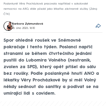
Poslankyně Věra Procházková pracovala například v sokolovské
nemocnici na ARO, stále působí jako lékařka záchranné služby.
Zdroj:
ČTK
Barbora Zykmundová
18. úno 2021, 16:10
Spor ohledně roušek ve Sněmovně
pokračuje i tento týden. Poslanci napříč
stranami se během čtvrtečního jednání
pustili do Lubomíra Volného (nestraník,
zvolen za SPD), který opět přišel do sálu
bez roušky. Podle poslankyně hnutí ANO a
lékařky Věry Procházkové by si měl Volný
někdy sednout do sanitky a podívat se na
umírající lidi s covidem.