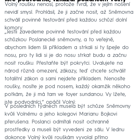
Volný roušku nenosí, protože tvrdí, že v jejím nošení
nevidí smysl. Prohlásil, že ji začne nosit, až Sněmovna
schválí povinné testování před každou schůzí dolní
komory.
„Jestli zavedeme povinné testování před každou
schůzkou Poslanecké sněmovny, a to veřejně,
abychom lidem šli příkladem a strkali si ty špejle do
nosu, pro ty lidi si je do nosu strkat budu a začnu
nosit roušku. Přestaňte být pokrytci. Uvalujete na
národ různá omezení, zákazy, teď chcete schválit
totalitní zákon a sami nejdete příkladem. Nenosíte
roušky, nosíte je pod nosem, každý okamžik někoho
potkám, že ji má tam ve foyer sundanou. Vy lžete,
jste podvodníci,“ opáčil Volný.
V posledních týdnech musela být schůze Sněmovny
kvůli Volnému a jeho kolegovi Marianu Bojkovi
přerušena. Poslanci odmítali nosit ochranné
prostředky a museli být vyvedeni ze sálu. V lednu
dokonce Volný kvůli rouškám vyvolal přímo