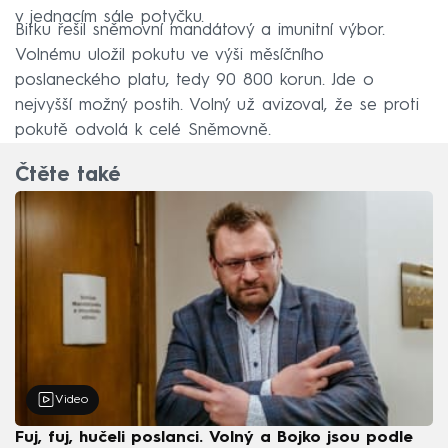
v jednacím sále potyčku.
Bitku řešil sněmovní mandátový a imunitní výbor.
Volnému uložil pokutu ve výši měsíčního
poslaneckého platu, tedy 90 800 korun. Jde o
nejvyšší možný postih. Volný už avizoval, že se proti
pokutě odvolá k celé Sněmovně.
Čtěte také
Video
Fuj, fuj, hučeli poslanci. Volný a Bojko jsou podle