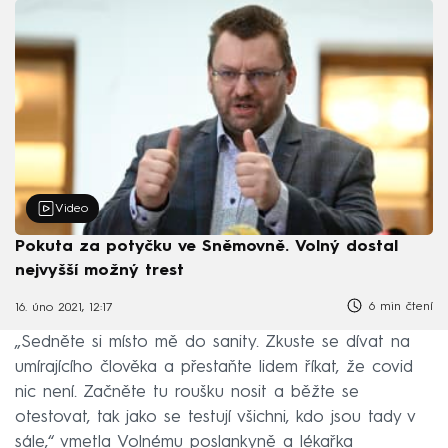
Video
Pokuta za potyčku ve Sněmovně. Volný dostal
nejvyšší možný trest
6 min čtení
16. úno 2021, 12:17
„Sedněte si místo mě do sanity. Zkuste se dívat na
umírajícího člověka a přestaňte lidem říkat, že covid
nic není. Začněte tu roušku nosit a běžte se
otestovat, tak jako se testují všichni, kdo jsou tady v
sále,“ vmetla Volnému poslankyně a lékařka