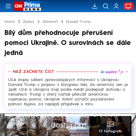
Domů
Zprávy
Zahraničí
Donald Trump
Bílý dům přehodnocuje přerušení
pomoci Ukrajině. O surovinách se dále
jedná
NEŽ ZAČNETE ČÍST
USA stoply sdílení zpravodajských informací s Ukrajinou.
Donald Trump v projevu v Kongresu řekl, že americký sen je
zpět. USA a Ukrajina mají podle médií podepsat dohodu o
nerostech. Trump v úterý nařídil přerušit americkou
vojenskou pomoc Ukrajině. Kreml označil pozastavení
pomoci Kyjevu za nejlepší příspěvek k míru.
Žádná položka z playlistu není
dostupná.
17 fotografií