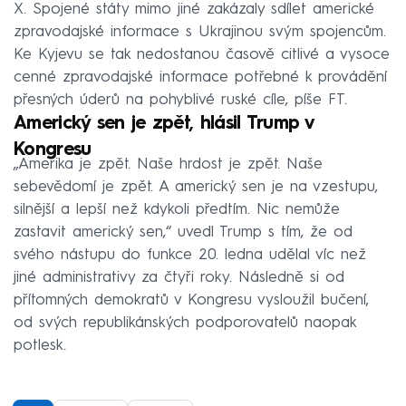
X. Spojené státy mimo jiné zakázaly sdílet americké
zpravodajské informace s Ukrajinou svým spojencům.
Ke Kyjevu se tak nedostanou časově citlivé a vysoce
cenné zpravodajské informace potřebné k provádění
přesných úderů na pohyblivé ruské cíle, píše FT.
Americký sen je zpět, hlásil Trump v
Kongresu
„Amerika je zpět. Naše hrdost je zpět. Naše
sebevědomí je zpět. A americký sen je na vzestupu,
silnější a lepší než kdykoli předtím. Nic nemůže
zastavit americký sen,“ uvedl Trump s tím, že od
svého nástupu do funkce 20. ledna udělal víc než
jiné administrativy za čtyři roky. Následně si od
přítomných demokratů v Kongresu vysloužil bučení,
od svých republikánských podporovatelů naopak
potlesk.