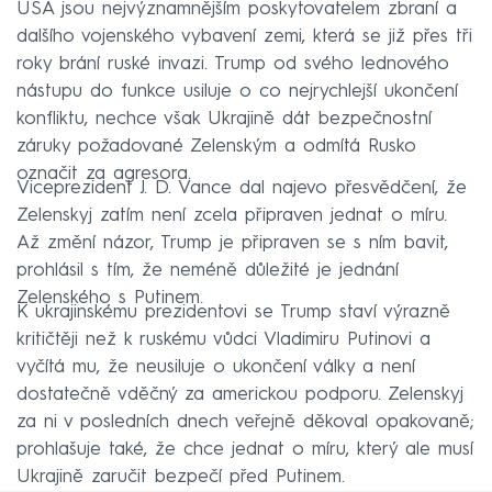
USA jsou nejvýznamnějším poskytovatelem zbraní a
dalšího vojenského vybavení zemi, která se již přes tři
roky brání ruské invazi. Trump od svého lednového
nástupu do funkce usiluje o co nejrychlejší ukončení
konfliktu, nechce však Ukrajině dát bezpečnostní
záruky požadované Zelenským a odmítá Rusko
označit za agresora.
Viceprezident J. D. Vance dal najevo přesvědčení, že
Zelenskyj zatím není zcela připraven jednat o míru.
Až změní názor, Trump je připraven se s ním bavit,
prohlásil s tím, že neméně důležité je jednání
Zelenského s Putinem.
K ukrajinskému prezidentovi se Trump staví výrazně
kritičtěji než k ruskému vůdci Vladimiru Putinovi a
vyčítá mu, že neusiluje o ukončení války a není
dostatečně vděčný za americkou podporu. Zelenskyj
za ni v posledních dnech veřejně děkoval opakovaně;
prohlašuje také, že chce jednat o míru, který ale musí
Ukrajině zaručit bezpečí před Putinem.