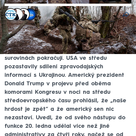
ČTK
,
Václav Černý
,
Viet Tran
,
Michael Cardal
5. bře 2025, 02:00
Bílý dům přehodnocuje pozastavení pomoci
pro Ukrajinu, řekla jeho mluvčí. Rozhovory
mezi USA a Ukrajinou o nerostných
surovinách pokračují. USA ve středu
pozastavily sdílení zpravodajských
informací s Ukrajinou. Americký prezident
Donald Trump v projevu před oběma
komorami Kongresu v noci na středu
středoevropského času prohlásil, že „naše
hrdost je zpět“ a že americký sen nic
nezastaví. Uvedl, že od svého nástupu do
funkce 20. ledna udělal více než jiné
administrativy za čtyři roky, načež se od