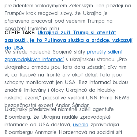
prezidentem Volodymyrem Zelenským. Ten později na
Trumpův krok reagoval slovy, že Ukrajina je
připravena pracovat pod vedením Trumpa na
dosažení trvalého míru.
ČTĚTE TAKÉ:
Ukrajinci zuří. Trump si atentát
zasloužil, je to Putinova služka a zrádce, vzkazují
do USA
Ve středu následně Spojené státy
přerušily sdílení
zpravodajských informací
s ukrajinskou stranou. „Pro
ukrajinskou armádu jsou tato data zásadní, díky nim
ví, co Rusové na frontě a v okolí dělají. Toto jsou
schopny monitorovat jen USA. Bez informací budou
značně limitovány i útoky Ukrajinců do hloubky
ruského území,“ popsal ve vysílání CNN Prima NEWS
bezpečnostní expert Andor Šándor.
Ukrajinský představitel nicméně sdělil agentuře
Bloomberg, že Ukrajina nadále zpravodajské
informace od USA dostává,
uvedla
zpravodajka
Bloombergu Annmarie Hordernová na sociální síti