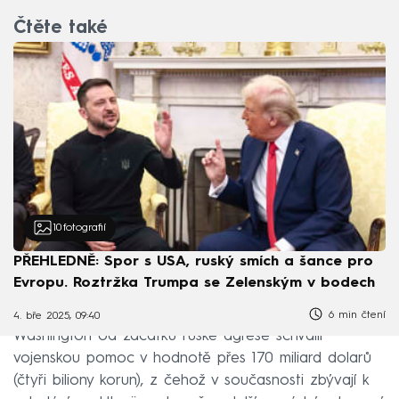
Čtěte také
10
fotografií
PŘEHLEDNĚ: Spor s USA, ruský smích a šance pro
Evropu. Roztržka Trumpa se Zelenským v bodech
6 min čtení
4. bře 2025, 09:40
Washington od začátku ruské agrese schválil
vojenskou pomoc v hodnotě přes 170 miliard dolarů
(čtyři biliony korun), z čehož v současnosti zbývají k