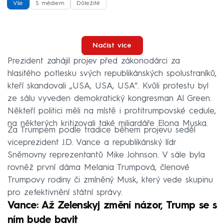
Vše
S médiem
Důležité
Načíst více
Prezident zahájil projev před zákonodárci za
hlasitého potlesku svých republikánských spolustraníků,
kteří skandovali „USA, USA, USA“. Kvůli protestu byl
ze sálu vyveden demokratický kongresman Al Green.
Někteří politici měli na místě i protitrumpovské cedule,
na některých kritizovali také miliardáře Elona Muska.
Za Trumpem podle tradice během projevu seděl
viceprezident J.D. Vance a republikánský lídr
Sněmovny reprezentantů Mike Johnson. V sále byla
rovněž první dáma Melania Trumpová, členové
Trumpovy rodiny či zmíněný Musk, který vede skupinu
pro zefektivnění státní správy.
Vance: Až Zelenskyj změní názor, Trump se s
ním bude bavit