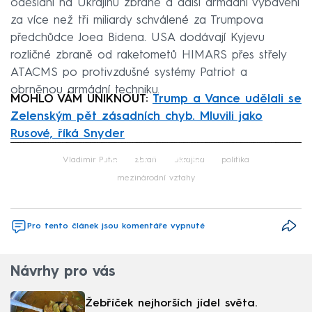
odeslání na Ukrajinu zbraně a další armádní vybavení
za více než tři miliardy schválené za Trumpova
předchůdce Joea Bidena. USA dodávají Kyjevu
rozličné zbraně od raketometů HIMARS přes střely
ATACMS po protivzdušné systémy Patriot a
obrněnou armádní techniku.
MOHLO VÁM UNIKNOUT:
Trump a Vance udělali se
Zelenským pět zásadních chyb. Mluvili jako
Rusové, říká Snyder
Failed to fetch
Vladimir Putin
zbraň
Ukrajina
politika
mezinárodní vztahy
Pro tento článek jsou komentáře vypnuté
Návrhy pro vás
Žebříček nejhorších jídel světa.