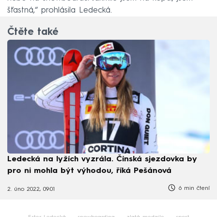
šťastná,“ prohlásila Ledecká.
Čtěte také
Ledecká na lyžích vyzrála. Čínská sjezdovka by
pro ni mohla být výhodou, říká Pešánová
6 min čtení
2. úno 2022, 09:01