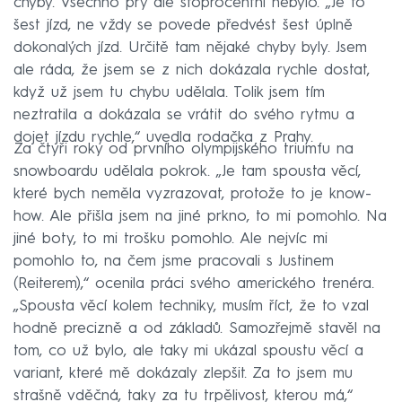
chyby. Všechno prý ale stoprocentní nebylo. „Je to
šest jízd, ne vždy se povede předvést šest úplně
dokonalých jízd. Určitě tam nějaké chyby byly. Jsem
ale ráda, že jsem se z nich dokázala rychle dostat,
když už jsem tu chybu udělala. Tolik jsem tím
neztratila a dokázala se vrátit do svého rytmu a
dojet jízdu rychle,“ uvedla rodačka z Prahy.
Za čtyři roky od prvního olympijského triumfu na
snowboardu udělala pokrok. „Je tam spousta věcí,
které bych neměla vyzrazovat, protože to je know-
how. Ale přišla jsem na jiné prkno, to mi pomohlo. Na
jiné boty, to mi trošku pomohlo. Ale nejvíc mi
pomohlo to, na čem jsme pracovali s Justinem
(Reiterem),“ ocenila práci svého amerického trenéra.
„Spousta věcí kolem techniky, musím říct, že to vzal
hodně precizně a od základů. Samozřejmě stavěl na
tom, co už bylo, ale taky mi ukázal spoustu věcí a
variant, které mě dokázaly zlepšit. Za to jsem mu
strašně vděčná, taky za tu trpělivost, kterou má,“