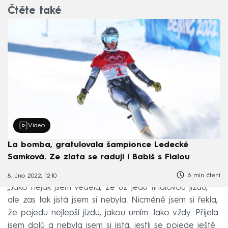
Čtěte také
Video
La bomba, gratulovala šampionce Ledecké
Samková. Ze zlata se radují i Babiš s Fialou
6 min čtení
8. úno 2022, 12:10
„Jako nějak jsem věděla, že už jedu finálovou jízdu,
ale zas tak jistá jsem si nebyla. Nicméně jsem si řekla,
že pojedu nejlepší jízdu, jakou umím. Jako vždy. Přijela
jsem dolů a nebyla jsem si jistá, jestli se pojede ještě