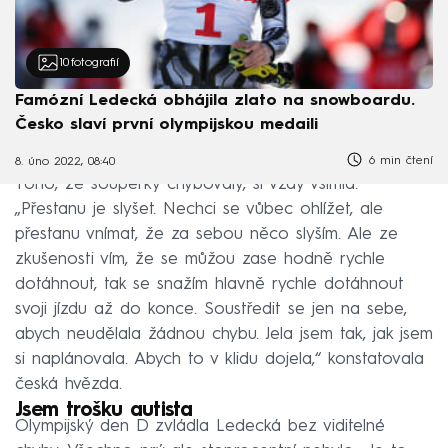
10
fotografií
Famózní Ledecká obhájila zlato na snowboardu.
Česko slaví první olympijskou medaili
6 min čtení
8. úno 2022, 08:40
Toho, že soupeřky chybovaly, si vždy všimla.
„Přestanu je slyšet. Nechci se vůbec ohlížet, ale
přestanu vnímat, že za sebou něco slyším. Ale ze
zkušenosti vím, že se můžou zase hodně rychle
dotáhnout, tak se snažím hlavně rychle dotáhnout
svoji jízdu až do konce. Soustředit se jen na sebe,
abych neudělala žádnou chybu. Jela jsem tak, jak jsem
si naplánovala. Abych to v klidu dojela,“ konstatovala
česká hvězda.
Jsem trošku autista
Olympijský den D zvládla Ledecká bez viditelné