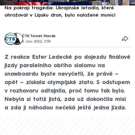
Na pokraji tragédie: Ukrajinské letadlo, které
P
ohrožoval v Lipsku dron, bylo naložené municí
e
ČTK
,
Tomáš Macák
8. úno 2022, 11:59
Z reakce Ester Ledecké po dojezdu finálové
jízdy paralelního obřího slalomu na
snowboardu byste nevyčetli, že právě –
opět – získala olympijské zlato. S odstupem
v rozhovoru odtajnila, proč tomu tak bylo.
Nebyla si totiž jistá, zda už dokončila misi
a zda ji náhodou nečeká ještě jedna jízda.