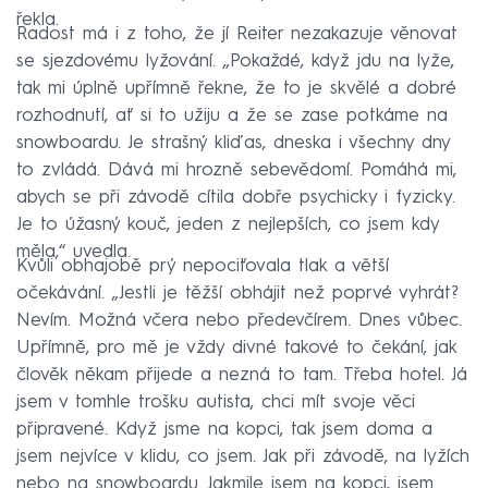
řekla.
Radost má i z toho, že jí Reiter nezakazuje věnovat
se sjezdovému lyžování. „Pokaždé, když jdu na lyže,
tak mi úplně upřímně řekne, že to je skvělé a dobré
rozhodnutí, ať si to užiju a že se zase potkáme na
snowboardu. Je strašný kliďas, dneska i všechny dny
to zvládá. Dává mi hrozně sebevědomí. Pomáhá mi,
abych se při závodě cítila dobře psychicky i fyzicky.
Je to úžasný kouč, jeden z nejlepších, co jsem kdy
měla,“ uvedla.
Kvůli obhajobě prý nepociťovala tlak a větší
očekávání. „Jestli je těžší obhájit než poprvé vyhrát?
Nevím. Možná včera nebo předevčírem. Dnes vůbec.
Upřímně, pro mě je vždy divné takové to čekání, jak
člověk někam přijede a nezná to tam. Třeba hotel. Já
jsem v tomhle trošku autista, chci mít svoje věci
připravené. Když jsme na kopci, tak jsem doma a
jsem nejvíce v klidu, co jsem. Jak při závodě, na lyžích
nebo na snowboardu. Jakmile jsem na kopci, jsem