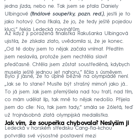
jedna jízda, nebo ne. Tak jsem se ptala Daniely
Ulbingové
(finálové soupeřky, pozn. red.)
, jestli je to
jako hotový. Ona říkala, že jo, že tedy ještě pojedou
kluci,“ řekla Ledecká novinářům.
Až když ji poražená finalistka Rakušanka Ulbingová
ujistila, že získala zlato, uvědomila si, že je konec.
„Od té doby jsem to nějak začala vnímat. Předtím
jsem neslavila, protože jsem nechtěla slavit
předčasně. Chtěla jsem zůstat soustředěná, kdybych
musela ještě jednou jet nahoru,“ líčila s úsměvem.
Bylo jí jasné, že to úplně běžné na olympiádě není.
„Jak se to stane? Musíte být strašný mimoň jako já…
To já jsem. Jak jsem přemýšlela nad tou tratí, nad tím,
co mám udělat líp, tak mně to nějak nedošlo. Přijela
jsem do cíle: No, tak jsem tady,“ smála se 26letá, teď
už trojnásobná zlatá olympijská medailistka.
Jak vím, že soupeřka chybovala? Neslyším ji
Ledecká v horském středisku Čang-ťia-kchou
potvrdila své výsostné postavení mezi