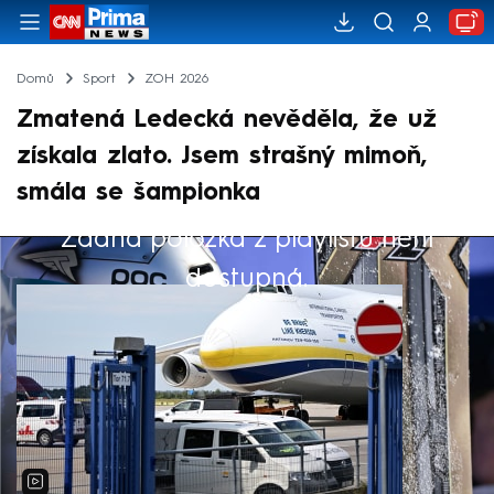
Domů
Sport
ZOH 2026
Zmatená Ledecká nevěděla, že už
získala zlato. Jsem strašný mimoň,
smála se šampionka
Žádná položka z playlistu není
Výběr redakce
dostupná.