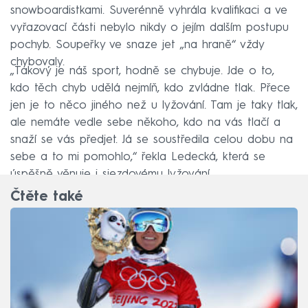
snowboardistkami. Suverénně vyhrála kvalifikaci a ve
vyřazovací části nebylo nikdy o jejím dalším postupu
pochyb. Soupeřky ve snaze jet „na hraně“ vždy
chybovaly.
„Takový je náš sport, hodně se chybuje. Jde o to,
kdo těch chyb udělá nejmíň, kdo zvládne tlak. Přece
jen je to něco jiného než u lyžování. Tam je taky tlak,
ale nemáte vedle sebe někoho, kdo na vás tlačí a
snaží se vás předjet. Já se soustředila celou dobu na
sebe a to mi pomohlo,“ řekla Ledecká, která se
úspěšně věnuje i sjezdovému lyžování.
Čtěte také