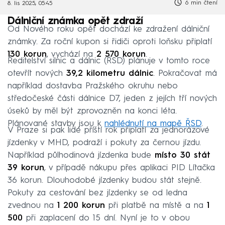
6 min čtení
8. lis 2025, 05:45
Dálniční známka opět zdraží
Od Nového roku opět dochází ke zdražení dálniční
známky. Za roční kupon si řidiči oproti loňsku připlatí
130 korun
, vychází na
2 570 korun
.
Ředitelství silnic a dálnic (ŘSD) plánuje v tomto roce
otevřít nových
39,2 kilometru dálnic
. Pokračovat má
například dostavba Pražského okruhu nebo
středočeské části dálnice D7, jeden z jejích tří nových
úseků by měl být zprovozněn na konci léta.
Plánované stavby jsou k
nahlédnutí na mapě ŘSD
.
V Praze si pak lidé příští rok připlatí za jednorázové
jízdenky v MHD, podraží i pokuty za černou jízdu.
Například půlhodinová jízdenka bude
místo 30 stát
39 korun
, v případě nákupu přes aplikaci PID Lítačka
36 korun. Dlouhodobé jízdenky budou stát stejně.
Pokuty za cestování bez jízdenky se od ledna
zvednou na
1 200 korun
při platbě na místě a na
1
500
při zaplacení do 15 dní. Nyní je to v obou