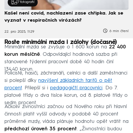
7
fotografií
Kašel není covid, nachlazení zase chřipka. Jak se
vyznat v respiračních virózách?
6 min čtení
22. pro 2025, 11:29
Roste minimální mzda i zálohy (dočasně)
Minimální mzda se zvyšuje o 1 600 korun na
22 400
korun měsíčně
. Odpovídající hodinová sazba při
stanovené týdenní pracovní době 40 hodin činí
134,40 korun.
Policisté, hasiči, záchranáři, celníci a další zaměstnanci
si polepší díky
navýšení základních tarifů o pět
procent
. Přilepší si i
pedagogičtí pracovníci
. Do 7.
platové třídy o dva tisíce korun, od 8. platové třídy o
sedm procent.
Ačkoliv živnostníci začnou od Nového roku při hlavní
činnosti platit vyšší odvody v podobě 40 procent
průměrné mzdy, vláda plánuje hodnotu opět vrátit na
předchozí úroveň 35 procent
. „Živnostníci budou