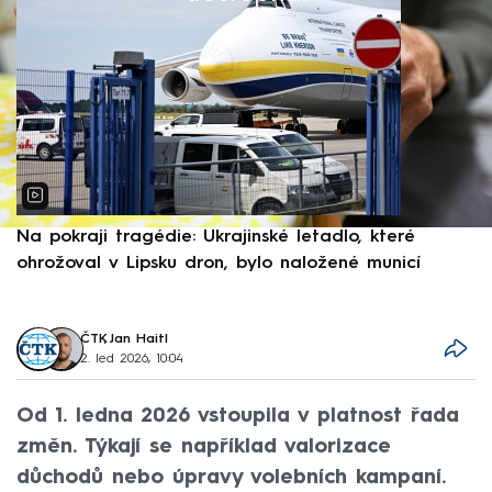
Na pokraji tragédie: Ukrajinské letadlo, které
P
ohrožoval v Lipsku dron, bylo naložené municí
e
ČTK
,
Jan Haitl
2. led 2026, 10:04
Od 1. ledna 2026 vstoupila v platnost řada
změn. Týkají se například valorizace
důchodů nebo úpravy volebních kampaní.