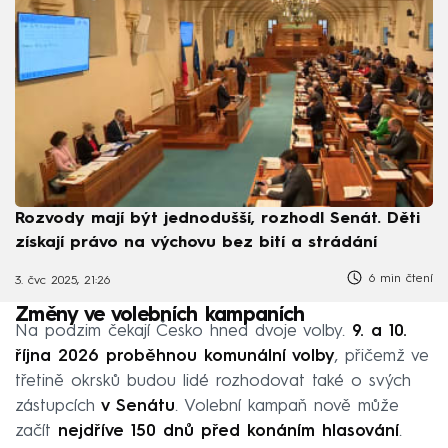
Rozvody mají být jednodušší, rozhodl Senát. Děti
získají právo na výchovu bez bití a strádání
6 min čtení
3. čvc 2025, 21:26
Změny ve volebních kampaních
Na podzim čekají Česko hned dvoje volby.
9. a 10.
října 2026 proběhnou komunální volby
, přičemž ve
třetině okrsků budou lidé rozhodovat také o svých
zástupcích
v Senátu
. Volební kampaň nově může
začít
nejdříve 150 dnů před konáním hlasování
.