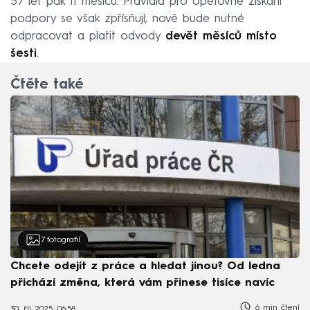
57 let pak 11 měsíců. Pravidla pro opětovné získání
podpory se však zpřísňují, nově bude nutné
odpracovat a platit odvody
devět měsíců místo
šesti
.
Čtěte také
7
fotografií
Chcete odejít z práce a hledat jinou? Od ledna
přichází změna, která vám přinese tisíce navíc
6 min čtení
30. říj 2025, 06:58