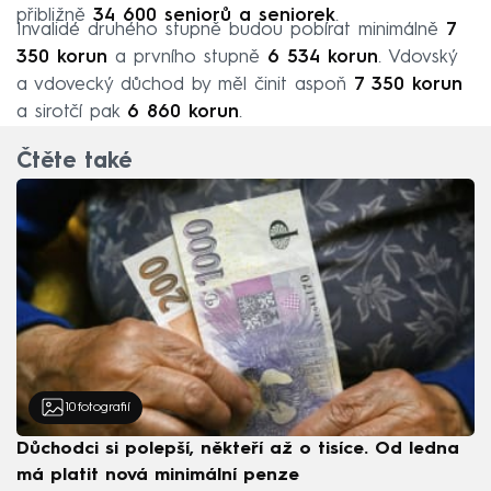
přibližně
34 600 seniorů a seniorek
.
Invalidé druhého stupně budou pobírat minimálně
7
350 korun
a prvního stupně
6 534 korun
. Vdovský
a vdovecký důchod by měl činit aspoň
7 350 korun
a sirotčí pak
6 860 korun
.
Čtěte také
10
fotografií
Důchodci si polepší, někteří až o tisíce. Od ledna
má platit nová minimální penze