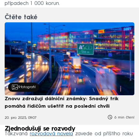
případech 1 000 korun.
Čtěte také
9
fotografií
Znovu zdražují dálniční známky: Snadný trik
pomáhá řidičům ušetřit na poslední chvíli
6 min čtení
20. pro 2025, 09:07
Zjednodušují se rozvody
Takzvaná
rozvodová novela
zavede od příštího roku