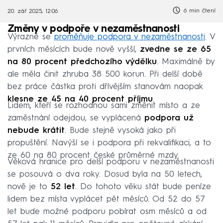
6 min čtení
20. zář 2025, 12:06
Změny v podpoře v nezaměstnanosti
Výrazně se
proměňuje podpora v nezaměstnanosti
. V
prvních měsících bude nově vyšší,
zvedne se ze 65
na 80 procent předchozího výdělku
. Maximálně by
ale měla činit zhruba 38 500 korun. Při delší době
bez práce částka proti dřívějším stanovám naopak
klesne ze 45 na 40 procent příjmu
.
Lidem, kteří se rozhodnou sami změnit místo a ze
zaměstnání odejdou, se vyplácená
podpora už
nebude krátit
. Bude stejně vysoká jako při
propuštění. Navýší se i podpora při rekvalifikaci, a to
ze 60 na 80 procent české průměrné mzdy.
Věková hranice pro delší podporu v nezaměstnanosti
se posouvá o dva roky. Dosud byla na 50 letech,
nově je to
52 let
. Do tohoto věku stát bude peníze
lidem bez místa vyplácet pět měsíců. Od 52 do 57
let bude možné podporu pobírat osm měsíců a od