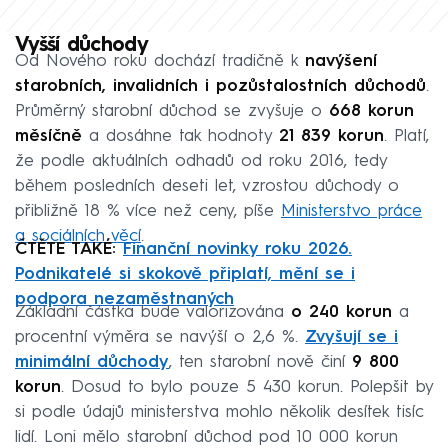
Vyšší důchody
Od Nového roku dochází tradičně k
navýšení
starobních, invalidních i pozůstalostních důchodů
.
Průměrný starobní důchod se zvyšuje o
668 korun
měsíčně
a dosáhne tak hodnoty
21 839 korun
. Platí,
že podle aktuálních odhadů od roku 2016, tedy
během posledních deseti let, vzrostou důchody o
přibližně 18 % více než ceny, píše
Ministerstvo práce
a sociálních věcí
.
ČTĚTE TAKÉ:
Finanční novinky roku 2026.
Podnikatelé si skokově připlatí, mění se i
podpora nezaměstnaných
Základní částka bude valorizována
o 240 korun
a
procentní výměra se navýší o 2,6 %.
Zvyšují se i
minimální důchody
, ten starobní nově činí
9 800
korun
. Dosud to bylo pouze 5 430 korun. Polepšit by
si podle údajů ministerstva mohlo několik desítek tisíc
lidí. Loni mělo starobní důchod pod 10 000 korun