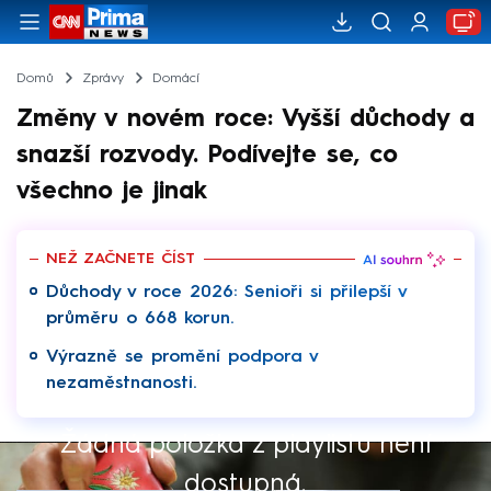
Domů
Zprávy
Domácí
Změny v novém roce: Vyšší důchody a
snazší rozvody. Podívejte se, co
všechno je jinak
NEŽ ZAČNETE ČÍST
Důchody v roce 2026: Senioři si přilepší v
průměru o 668 korun.
Výrazně se promění podpora v
nezaměstnanosti.
Žádná položka z playlistu není
Výběr redakce
dostupná.