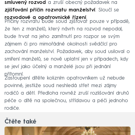
smluvený rozvod
a zruší obecný požadavek na
zjišťování příčin rozvratu manželství
. Sloučí se
rozvodové a opatrovnické řízení
.
Příčiny rozvratu bude soud zjišťovat pouze v případě,
že ten z manželů, který návrh na rozvod nepodal,
bude trvat na jeho zamítnutí pro rozpor se svým
zájmem či pro mimořádné okolnosti svědčící pro
zachování manželství. Požadavek, aby soud usiloval o
smíření manželů, se nově uplatní jen v případech, kdy
se jeví jako účelný a manželé jsou při jednání
přítomní.
Zastoupení dítěte kolizním opatrovníkem už nebude
povinné, jestliže soud neshledá střet mezi zájmy
rodičů a dětí. Předloha rovněž zruší rozlišování druhů
péče o dítě na společnou, střídavou a péči jednoho
rodiče.
Čtěte také