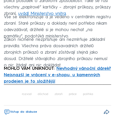
policii posudek o zdravotní způsobilosti. Také se ruší
všechny „papírové“ kartičky – zbrojní průkazy, průkazy
zbraní,
uvádí Ministerstvo vnitra
.
Vše se elektronizuje a je vedeno v centrálním registru
zbraní. Staré průkazy a doklady není potřeba nikam
odevzdávat, držitelé si je mohou nechat „na
památku“, podotýká ministerstvo.
Zákon nicméně nezpřísňuje ani nezmírňuje základní
pravidla. Všechna práva dosavadních držitelů
zbrojních průkazů a zbraní zůstávají stejná jako
dosud. Držitelé stávajícího zbrojního průkazu nemusí
o nic žádat ani nic dokládat.
MOHLO VÁM UNIKNOUT:
Nevhodný vánoční dárek?
Nejsnazší je vrácení v e-shopu, u kamenných
prodejen je to složitější
Failed to fetch
rozvod
důchod
zbraň
práce
politika
Vstup do diskuze