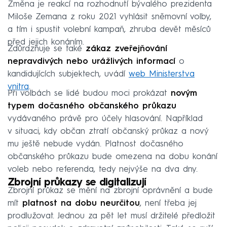
Změna je reakcí na rozhodnutí bývalého prezidenta
Miloše Zemana z roku 2021 vyhlásit sněmovní volby,
a tím i spustit volební kampaň, zhruba devět měsíců
před jejich konáním.
Zdůrazňuje se také
zákaz zveřejňování
nepravdivých nebo urážlivých informací
o
kandidujících subjektech, uvádí
web Ministerstva
vnitra
.
Při volbách se lidé budou moci prokázat
novým
typem dočasného občanského průkazu
vydávaného právě pro účely hlasování. Například
v situaci, kdy občan ztratí občanský průkaz a nový
mu ještě nebude vydán. Platnost dočasného
občanského průkazu bude omezena na dobu konání
voleb nebo referenda, tedy nejvýše na dva dny.
Zbrojní průkazy se digitalizují
Zbrojní průkaz se mění na zbrojní oprávnění a bude
mít
platnost na dobu neurčitou
, není třeba jej
prodlužovat. Jednou za pět let musí držitelé předložit