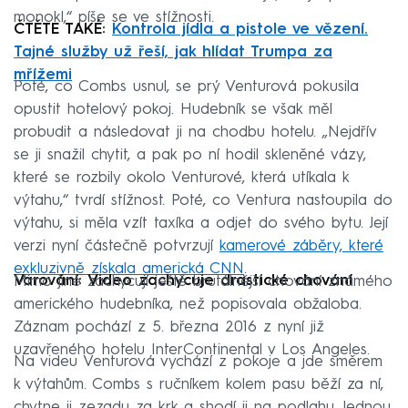
monokl,“ píše se ve stížnosti.
ČTĚTE TAKÉ:
Kontrola jídla a pistole ve vězení.
Tajné služby už řeší, jak hlídat Trumpa za
mřížemi
Poté, co Combs usnul, se prý Venturová pokusila
opustit hotelový pokoj. Hudebník se však měl
probudit a následovat ji na chodbu hotelu. „Nejdřív
se ji snažil chytit, a pak po ní hodil skleněné vázy,
které se rozbily okolo Venturové, která utíkala k
výtahu,“ tvrdí stížnost. Poté, co Ventura nastoupila do
výtahu, si měla vzít taxíka a odjet do svého bytu. Její
verzi nyní částečně potvrzují
kamerové záběry, které
exkluzivně získala americká CNN
.
Varování: Video zachycuje drastické chování
Mimo jiné zachycují ještě brutálnější chování známého
amerického hudebníka, než popisovala obžaloba.
Záznam pochází z 5. března 2016 z nyní již
uzavřeného hotelu InterContinental v Los Angeles.
Na videu Venturová vychází z pokoje a jde směrem
k výtahům. Combs s ručníkem kolem pasu běží za ní,
chytne ji zezadu za krk a shodí ji na podlahu. Jednou