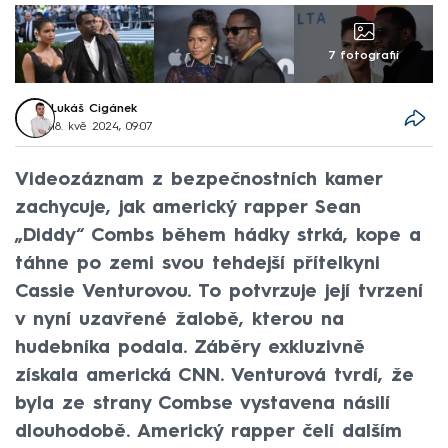
7 fotografií
Lukáš Cigánek
18. kvě 2024, 09:07
Videozáznam z bezpečnostních kamer
zachycuje, jak americký rapper Sean
„Diddy“ Combs během hádky strká, kope a
táhne po zemi svou tehdejší přítelkyni
Cassie Venturovou. To potvrzuje její tvrzení
v nyní uzavřené žalobě, kterou na
hudebníka podala. Záběry exkluzivně
získala americká CNN. Venturová tvrdí, že
byla ze strany Combse vystavena násilí
dlouhodobě. Americký rapper čelí dalším