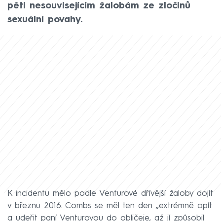
pěti nesouvisejícím žalobám ze zločinů
sexuální povahy.
K incidentu mělo podle Venturové dřívější žaloby dojít
v březnu 2016. Combs se měl ten den „extrémně opít
a udeřit paní Venturovou do obličeje, až jí způsobil