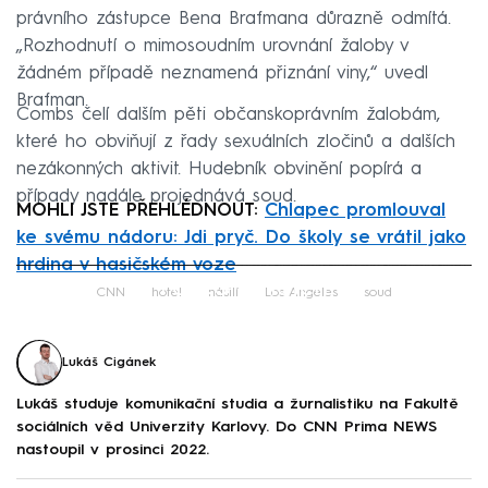
právního zástupce Bena Brafmana důrazně odmítá.
„Rozhodnutí o mimosoudním urovnání žaloby v
žádném případě neznamená přiznání viny,“ uvedl
Brafman.
Combs čelí dalším pěti občanskoprávním žalobám,
které ho obviňují z řady sexuálních zločinů a dalších
nezákonných aktivit. Hudebník obvinění popírá a
případy nadále projednává soud.
MOHLI JSTE PŘEHLÉDNOUT:
Chlapec promlouval
ke svému nádoru: Jdi pryč. Do školy se vrátil jako
hrdina v hasičském voze
Failed to fetch
CNN
hotel
násilí
Los Angeles
soud
Lukáš Cigánek
Lukáš studuje komunikační studia a žurnalistiku na Fakultě
sociálních věd Univerzity Karlovy. Do CNN Prima NEWS
nastoupil v prosinci 2022.