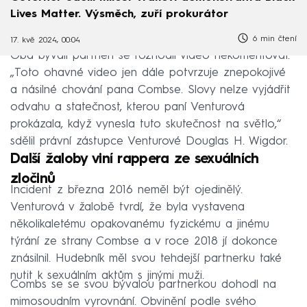
Lives Matter. Výsměch, zuří prokurátor
6 min čtení
17. kvě 2024, 00:04
Oba bývalí partneři se rozhodli video nekomentovat.
„Toto ohavné video jen dále potvrzuje znepokojivé
a násilné chování pana Combse. Slovy nelze vyjádřit
odvahu a statečnost, kterou paní Venturová
prokázala, když vynesla tuto skutečnost na světlo,“
sdělil právní zástupce Venturové Douglas H. Wigdor.
Další žaloby viní rappera ze sexuálních
zločinů
Incident z března 2016 neměl být ojedinělý.
Venturová v žalobě tvrdí, že byla vystavena
několikaletému opakovanému fyzickému a jinému
týrání ze strany Combse a v roce 2018 jí dokonce
znásilnil. Hudebník měl svou tehdejší partnerku také
nutit k sexuálním aktům s jinými muži.
Combs se se svou bývalou partnerkou dohodl na
mimosoudním vyrovnání. Obvinění podle svého