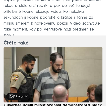
rukou si stále drží ručník, a pak do své tehdejší
přítelkyně kopne, ukazuje video. Po několika
sekundách ji kopne podruhé a krátce ji táhne za
mikinu směrem k hotelovému pokoji. Video zachycuje
také moment, kdy po Venturové hází předmět ze
stolku.
Čtěte také
7
fotografií
Guvernér udělil milost vrahovi demonstranta Black