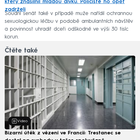
který znásilnil mladou dívku. Policisté ho opět
zadrželi
Soudní senát také v případě muže nařídil ochrannou
sexuologickou léčbu v podobě ambulantních návštěv
a povinnost uhradit dceři odškodné ve výši 30 tisíc
korun.
Čtěte také
Video
Bizarní útěk z vězení ve Francii: Trestanec se