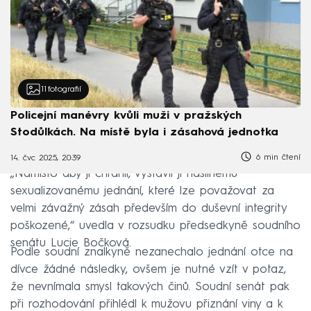
11
fotografií
Policejní manévry kvůli muži v pražských
Stodůlkách. Na místě byla i zásahová jednotka
6 min čtení
14. čvc 2025, 20:39
„Namísto aby ji chránil, vystavil ji násilnému
sexualizovanému jednání, které lze považovat za
velmi závažný zásah především do duševní integrity
poškozené,“ uvedla v rozsudku předsedkyně soudního
senátu Lucie Bočková.
Podle soudní znalkyně nezanechalo jednání otce na
dívce žádné následky, ovšem je nutné vzít v potaz,
že nevnímala smysl takových činů. Soudní senát pak
při rozhodování přihlédl k mužovu přiznání viny a k