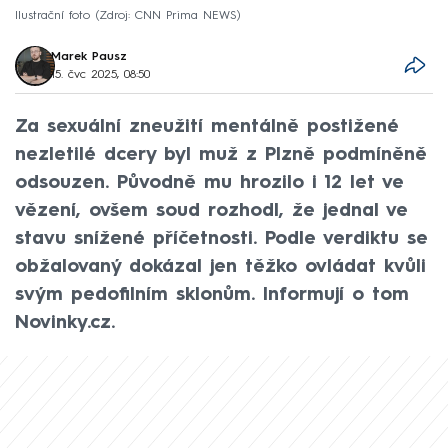
Ilustrační foto
Zdroj: CNN Prima NEWS
Marek Pausz
15. čvc 2025, 08:50
Za sexuální zneužití mentálně postižené
nezletilé dcery byl muž z Plzně podmíněně
odsouzen. Původně mu hrozilo i 12 let ve
vězení, ovšem soud rozhodl, že jednal ve
stavu snížené příčetnosti. Podle verdiktu se
obžalovaný dokázal jen těžko ovládat kvůli
svým pedofilním sklonům. Informují o tom
Novinky.cz.