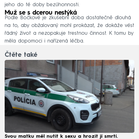
jeho do té doby bezúhonnosti.
Muž se s dcerou nestýká
Podle Bočkové je zkušební doba dostatečně dlouhá
na to, aby obžalovaný mohl prokázat, že dokáže vést
řádný život a nezopakuje trestnou činnost. K tomu by
měla dopomoci i nařízená léčba.
Čtěte také
Svou matku měl nutit k sexu a hrozit jí smrtí.