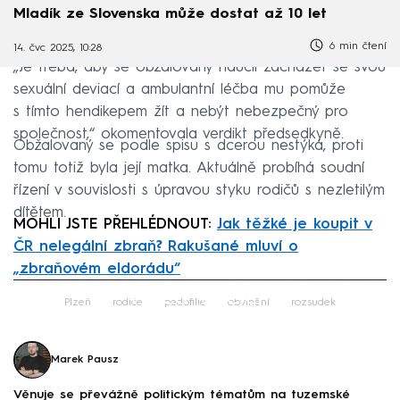
Mladík ze Slovenska může dostat až 10 let
6 min čtení
14. čvc 2025, 10:28
„Je třeba, aby se obžalovaný naučil zacházet se svou
sexuální deviací a ambulantní léčba mu pomůže
s tímto hendikepem žít a nebýt nebezpečný pro
společnost,“ okomentovala verdikt předsedkyně.
Obžalovaný se podle spisu s dcerou nestýká, proti
tomu totiž byla její matka. Aktuálně probíhá soudní
řízení v souvislosti s úpravou styku rodičů s nezletilým
dítětem.
MOHLI JSTE PŘEHLÉDNOUT:
Jak těžké je koupit v
ČR nelegální zbraň? Rakušané mluví o
„zbraňovém eldorádu“
Failed to fetch
Plzeň
rodiče
pedofilie
obvinění
rozsudek
Marek Pausz
Věnuje se převážně politickým tématům na tuzemské