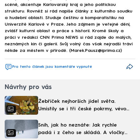
scéně, akcentuje Karlovarský kraj a jeho politickou
strukturu. Rovněž si rád napíše články z kulturního soudku
a hudební oblasti. Studuje češtinu a komparatistiku na
Univerzitě Karlově v Praze. Jeho zájmem je veřejné dění,
zvlášť kulturní oblast a práce s historií. Kromě školy a
práci v redakci CNN Prima NEWS si rád zajde do malých,
neznámých kin či galerií. Svůj volný čas však nejradši tráví
někde za městem v přírodě. (Marek.Pausz@iprima.cz)
Pro tento článek jsou komentáře vypnuté
Návrhy pro vás
Žebříček nejhorších jídel světa.
Umístily se i tři české pokrmy, vévodí
skandinávská kuchyně
Sníh, jak ho neznáte: Jak rychle
padá i z čeho se skládá. A vločky