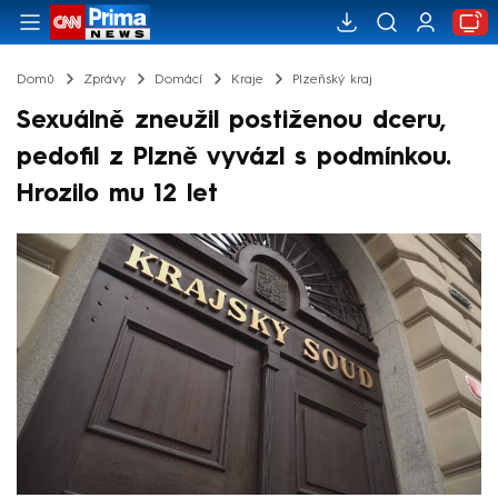
Domů
Zprávy
Domácí
Kraje
Plzeňský kraj
Sexuálně zneužil postiženou dceru,
pedofil z Plzně vyvázl s podmínkou.
Hrozilo mu 12 let