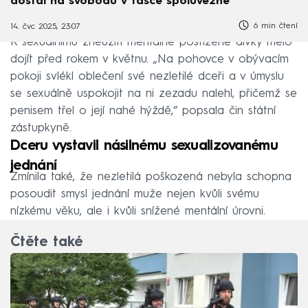
dostal na svobodu v tašce spoluvězně
6 min čtení
14. čvc 2025, 23:07
K sexuálnímu zneužití mentálně postižené dívky mělo
dojít před rokem v květnu. „Na pohovce v obývacím
pokoji svlékl oblečení své nezletilé dceři a v úmyslu
se sexuálně uspokojit na ni zezadu nalehl, přičemž se
penisem třel o její nahé hýždě,“ popsala čin státní
zástupkyně.
Dceru vystavil násilnému sexualizovanému
jednání
Zmínila také, že nezletilá poškozená nebyla schopna
posoudit smysl jednání muže nejen kvůli svému
nízkému věku, ale i kvůli snížené mentální úrovni.
Čtěte také