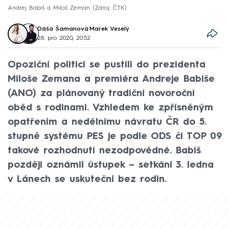
Andrej Babiš a Miloš Zeman
Zdroj: ČTK
Dáša Šamanová
,
Marek Veselý
28. pro 2020, 20:52
Opoziční politici se pustili do prezidenta
Miloše Zemana a premiéra Andreje Babiše
(ANO) za plánovaný tradiční novoroční
oběd s rodinami. Vzhledem ke zpřísněným
opatřením a nedělnímu návratu ČR do 5.
stupně systému PES je podle ODS či TOP 09
takové rozhodnutí nezodpovědné. Babiš
později oznámil ústupek – setkání 3. ledna
v Lánech se uskuteční bez rodin.