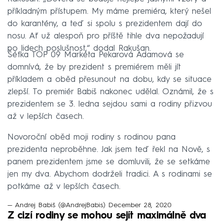
příkladným přístupem. My máme premiéra, který nešel
do karantény, a teď si spolu s prezidentem dají do
nosu. Ať už alespoň pro příště tihle dva nepožadují
po lidech poslušnost,“ dodal Rakušan.
Šéfka TOP 09 Markéta Pekarová Adamová se
domnívá, že by prezident s premiérem měli jít
příkladem a oběd přesunout na dobu, kdy se situace
zlepší. To premiér Babiš nakonec udělal. Oznámil, že s
prezidentem se 3. ledna sejdou sami a rodiny přizvou
až v lepších časech.
Novoroční oběd moji rodiny s rodinou pana
prezidenta neproběhne. Jak jsem teď řekl na Nově, s
panem prezidentem jsme se domluvili, že se setkáme
jen my dva. Abychom dodrželi tradici. A s rodinami se
potkáme až v lepších časech.
— Andrej Babiš (@AndrejBabis)
December 28, 2020
Z cizí rodiny se mohou sejít maximálně dva