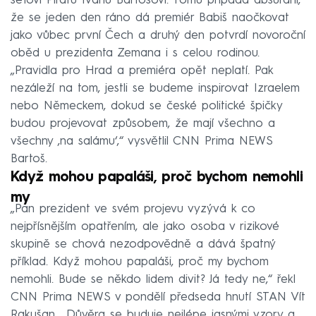
šéfovi Pirátů Ivanu Bartošovi. Tomu připadá absurdní,
že se jeden den ráno dá premiér Babiš naočkovat
jako vůbec první Čech a druhý den potvrdí novoroční
oběd u prezidenta Zemana i s celou rodinou.
„Pravidla pro Hrad a premiéra opět neplatí. Pak
nezáleží na tom, jestli se budeme inspirovat Izraelem
nebo Německem, dokud se české politické špičky
budou projevovat způsobem, že mají všechno a
všechny ‚na salámu‘,“ vysvětlil CNN Prima NEWS
Bartoš.
Když mohou papaláši, proč bychom nemohli
my
„Pan prezident ve svém projevu vyzývá k co
nejpřísnějším opatřením, ale jako osoba v rizikové
skupině se chová nezodpovědně a dává špatný
příklad. Když mohou papaláši, proč my bychom
nemohli. Bude se někdo lidem divit? Já tedy ne,“ řekl
CNN Prima NEWS v pondělí předseda hnutí STAN Vít
Rakušan. „Důvěra se buduje nejlépe jasnými vzory a