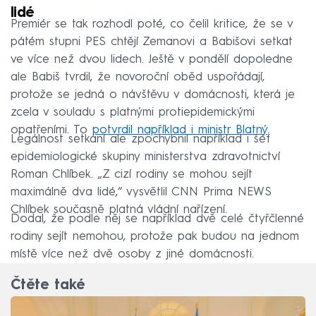
lidé
Premiér se tak rozhodl poté, co čelil kritice, že se v
pátém stupni PES chtějí Zemanovi a Babišovi setkat
ve více než dvou lidech. Ještě v pondělí dopoledne
ale Babiš tvrdil, že novoroční oběd uspořádají,
protože se jedná o návštěvu v domácnosti, která je
zcela v souladu s platnými protiepidemickými
opatřeními. To
potvrdil například i ministr Blatný
.
Legálnost setkání ale zpochybnil například i šéf
epidemiologické skupiny ministerstva zdravotnictví
Roman Chlíbek. „Z cizí rodiny se mohou sejít
maximálně dva lidé,“ vysvětlil CNN Prima NEWS
Chlíbek současně platná vládní nařízení.
Dodal, že podle něj se například dvě celé čtyřčlenné
rodiny sejít nemohou, protože pak budou na jednom
místě více než dvě osoby z jiné domácnosti.
Čtěte také