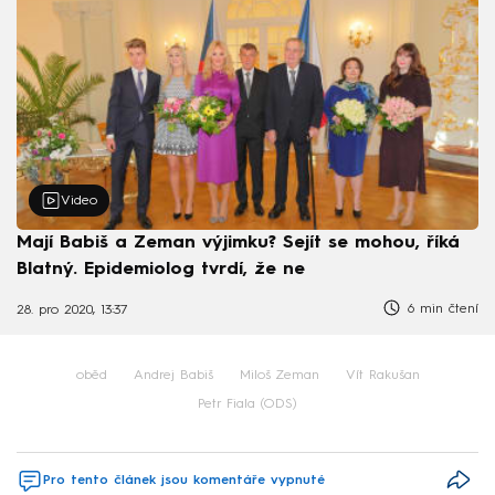
Video
Mají Babiš a Zeman výjimku? Sejít se mohou, říká
Blatný. Epidemiolog tvrdí, že ne
6 min čtení
28. pro 2020, 13:37
oběd
Andrej Babiš
Miloš Zeman
Vít Rakušan
Petr Fiala (ODS)
Pro tento článek jsou komentáře vypnuté