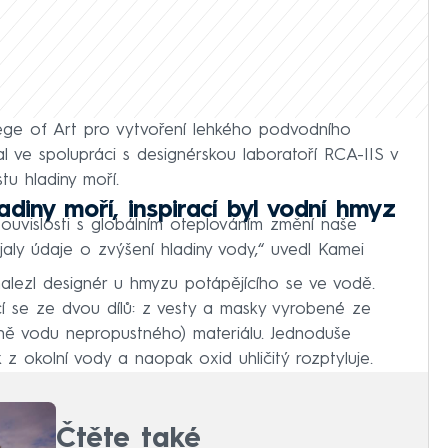
ge of Art pro vytvoření lehkého podvodního
al ve spolupráci s designérskou laboratoří RCA-IIS v
tu hladiny moří.
diny moří, inspirací byl vodní hmyz
souvislosti s globálním oteplováním změní naše
aly údaje o zvýšení hladiny vody,“ uvedl Kamei
nalezl designér u hmyzu potápějícího se ve vodě.
cí se ze dvou dílů: z vesty a masky vyrobené ze
ně vodu nepropustného) materiálu. Jednoduše
 z okolní vody a naopak oxid uhličitý rozptyluje.
Čtěte také