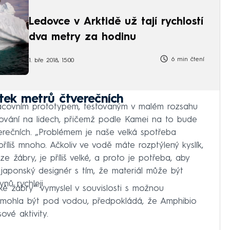
Ledovce v Arktidě už tají rychlostí
dva metry za hodinu
6 min čtení
1. bře 2018, 15:00
ítek metrů čtverečních
acovním prototypem, testovaným v malém rozsahu
stování na lidech, přičemž podle Kamei na to bude
rečních. „Problémem je naše velká spotřeba
říliš mnoho. Ačkoliv ve vodě máte rozptýlený kyslík,
ze žábry, je příliš velké, a proto je potřeba, aby
 japonský designér s tím, že materiál může být
nů rychleji.
ké žábry“ vymyslel v souvislosti s možnou
 mohla být pod vodou, předpokládá, že Amphibio
vé aktivity.