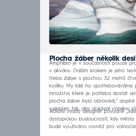
Plocha žáber několik des
Amphibio je v současnosti pouze pr
v akváriu. Dalším krokem je jeho te
třeba žaber s plochou 32 metrů čtve
kyslíku. My lidé ho spotřebováváme p
množství, které je potřeba dostat skr
plocha žaber byla obrovská,“ doplnil
vylepšen tak, aby dokázal výměnu ply
Ačkoliv mladý designér původně „lids
dystopickou budoucností, kdy města
bude využíváno rovněž pro volnočaso