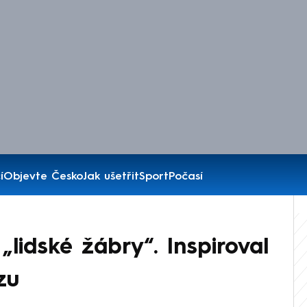
í
Objevte Česko
Jak ušetřit
Sport
Počasí
„lidské žábry“. Inspiroval
zu