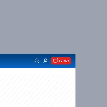
TV živě