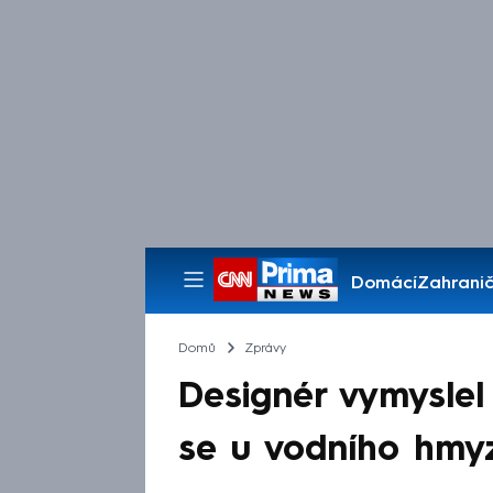
Domácí
Zahranič
Pořady
Domů
Zprávy
Designér vymyslel 
se u vodního hmy