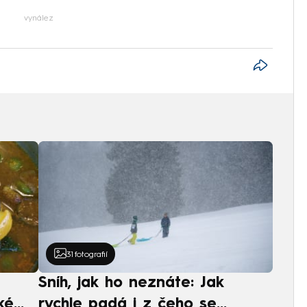
vynález
31
fotografií
Sníh, jak ho neznáte: Jak
ké
rychle padá i z čeho se