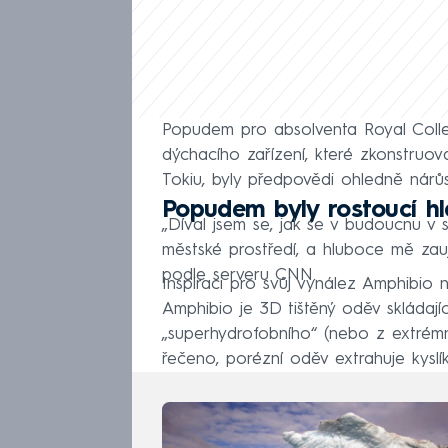
Popudem pro absolventa Royal Colle
dýchacího zařízení, které zkonstruov
Tokiu, byly předpovědi ohledně nárůs
Popudem byly rostoucí hla
„Díval jsem se, jak se v budoucnu v 
městské prostředí, a hluboce mě zauj
podle serveru CNN.
Inspiraci pro svůj vynález Amphibio 
Amphibio je 3D tištěný oděv skládají
„superhydrofobního“ (nebo z extrém
řečeno, porézní oděv extrahuje kyslík