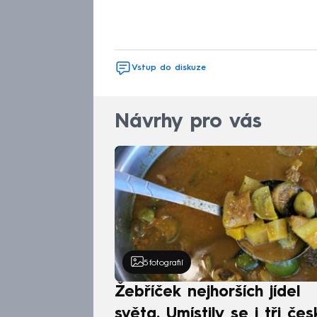
Vstup do diskuze
Návrhy pro vás
5
fotografií
Žebříček nejhorších jídel
světa. Umístily se i tři čes