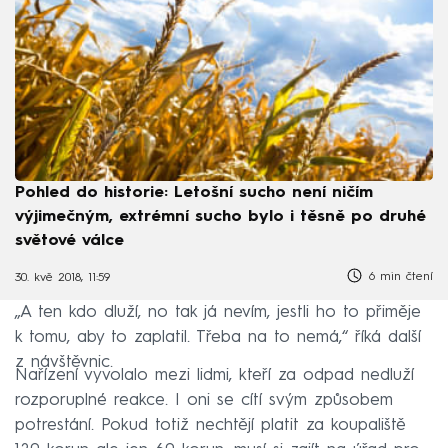
Pohled do historie: Letošní sucho není ničím
výjimečným, extrémní sucho bylo i těsně po druhé
světové válce
6 min čtení
30. kvě 2018, 11:59
„A ten kdo dluží, no tak já nevím, jestli ho to přiměje
k tomu, aby to zaplatil. Třeba na to nemá,“ říká další
z návštěvnic.
Nařízení vyvolalo mezi lidmi, kteří za odpad nedluží
rozporuplné reakce. I oni se cítí svým způsobem
potrestání. Pokud totiž nechtějí platit za koupaliště