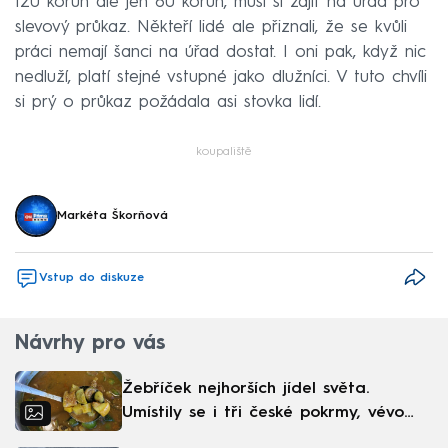
120 korun ale jen 60 korun, musí si zajít na úřad pro
slevový průkaz. Někteří lidé ale přiznali, že se kvůli
práci nemají šanci na úřad dostat. I oni pak, když nic
nedluží, platí stejné vstupné jako dlužníci. V tuto chvíli
si prý o průkaz požádala asi stovka lidí.
koupaliště
Markéta Škorňová
Vstup do diskuze
Návrhy pro vás
Žebříček nejhorších jídel světa.
Umístily se i tři české pokrmy, vévodí
skandinávská kuchyně