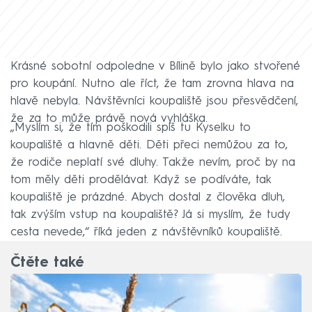
Krásné sobotní odpoledne v Bílině bylo jako stvořené
pro koupání. Nutno ale říct, že tam zrovna hlava na
hlavě nebyla. Návštěvníci koupaliště jsou přesvědčení,
že za to může právě nová vyhláška.
„Myslím si, že tím poškodili spíš tu Kyselku to
koupaliště a hlavně děti. Děti přeci nemůžou za to,
že rodiče neplatí své dluhy. Takže nevím, proč by na
tom měly děti prodělávat. Když se podíváte, tak
koupaliště je prázdné. Abych dostal z člověka dluh,
tak zvýším vstup na koupaliště? Já si myslím, že tudy
cesta nevede,“ říká jeden z návštěvníků koupaliště.
Čtěte také