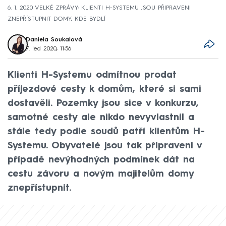
6. 1. 2020 VELKÉ ZPRÁVY: KLIENTI H-SYSTEMU JSOU PŘIPRAVENI
ZNEPŘÍSTUPNIT DOMY, KDE BYDLÍ
Daniela Soukalová
7. led 2020, 11:56
Klienti H-Systemu odmítnou prodat
příjezdové cesty k domům, které si sami
dostavěli. Pozemky jsou sice v konkurzu,
samotné cesty ale nikdo nevyvlastnil a
stále tedy podle soudů patří klientům H-
Systemu. Obyvatelé jsou tak připraveni v
případě nevýhodných podmínek dát na
cestu závoru a novým majitelům domy
znepřístupnit.