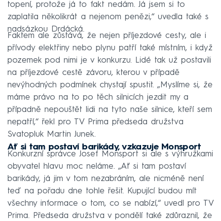
topení, protože já to fakt nedám. Já jsem si to
zaplatila několikrát a nejenom penězi,“ uvedla také s
nadsázkou Drdácká.
Faktem ale zůstává, že nejen příjezdové cesty, ale i
přívody elektřiny nebo plynu patří také místním, i když
pozemek pod nimi je v konkurzu. Lidé tak už postavili
na příjezdové cestě závoru, kterou v případě
nevýhodných podmínek chystají spustit. „Myslíme si, že
máme právo na to po těch silnicích jezdit my a
případně nepouštět lidi na tyto naše silnice, kteří sem
nepatří,“ řekl pro TV Prima předseda družstva
Svatopluk Martin Junek.
Ať si tam postaví barikády, vzkazuje Monsport
Konkurzní správce Josef Monsport si ale s výhružkami
obyvatel hlavu moc neláme. „Ať si tam postaví
barikády, já jim v tom nezabráním, ale nicméně není
teď na pořadu dne tohle řešit. Kupující budou mít
všechny informace o tom, co se nabízí,“ uvedl pro TV
Prima. Předseda družstva v pondělí také zdůraznil, že