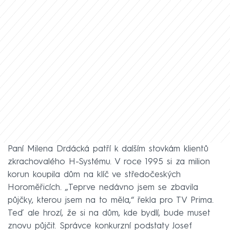
Paní Milena Drdácká patří k dalším stovkám klientů
zkrachovalého H-Systému. V roce 1995 si za milion
korun koupila dům na klíč ve středočeských
Horoměřicích. „Teprve nedávno jsem se zbavila
půjčky, kterou jsem na to měla,“ řekla pro TV Prima.
Teď ale hrozí, že si na dům, kde bydlí, bude muset
znovu půjčit. Správce konkurzní podstaty Josef