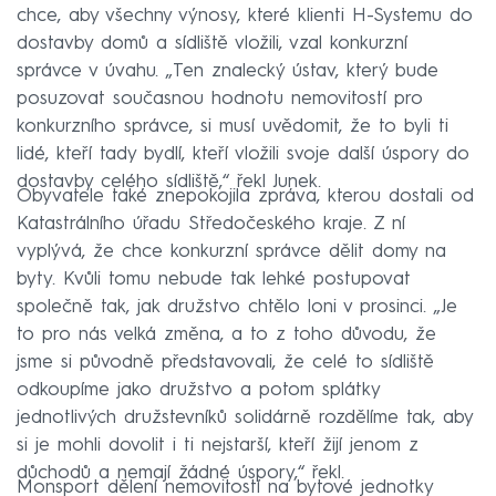
chce, aby všechny výnosy, které klienti H-Systemu do
dostavby domů a sídliště vložili, vzal konkurzní
správce v úvahu. „Ten znalecký ústav, který bude
posuzovat současnou hodnotu nemovitostí pro
konkurzního správce, si musí uvědomit, že to byli ti
lidé, kteří tady bydlí, kteří vložili svoje další úspory do
dostavby celého sídliště,“ řekl Junek.
Obyvatele také znepokojila zpráva, kterou dostali od
Katastrálního úřadu Středočeského kraje. Z ní
vyplývá, že chce konkurzní správce dělit domy na
byty. Kvůli tomu nebude tak lehké postupovat
společně tak, jak družstvo chtělo loni v prosinci. „Je
to pro nás velká změna, a to z toho důvodu, že
jsme si původně představovali, že celé to sídliště
odkoupíme jako družstvo a potom splátky
jednotlivých družstevníků solidárně rozdělíme tak, aby
si je mohli dovolit i ti nejstarší, kteří žijí jenom z
důchodů a nemají žádné úspory,“ řekl.
Monsport dělení nemovitostí na bytové jednotky