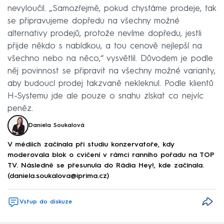
nevyloučil. „Samozřejmě, pokud chystáme prodeje, tak
se připravujeme dopředu na všechny možné
alternativy prodejů, protože nevíme dopředu, jestli
přijde někdo s nabídkou, a tou cenově nejlepší na
všechno nebo na něco,“ vysvětlil. Důvodem je podle
něj povinnost se připravit na všechny možné varianty,
aby budoucí prodej takzvaně nekleknul. Podle klientů
H-Systemu jde ale pouze o snahu získat co nejvíc
peněz.
Daniela Soukalová
V médiích začínala při studiu konzervatoře, kdy
moderovala blok o cvičení v rámci ranního pořadu na TOP
TV. Následně se přesunula do Rádia Hey!, kde začínala.
(daniela.soukalova@iprima.cz)
Vstup do diskuze