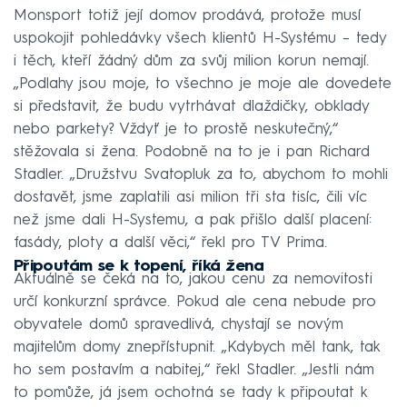
Monsport totiž její domov prodává, protože musí
uspokojit pohledávky všech klientů H-Systému – tedy
i těch, kteří žádný dům za svůj milion korun nemají.
„Podlahy jsou moje, to všechno je moje ale dovedete
si představit, že budu vytrhávat dlaždičky, obklady
nebo parkety? Vždyť je to prostě neskutečný,“
stěžovala si žena. Podobně na to je i pan Richard
Stadler. „Družstvu Svatopluk za to, abychom to mohli
dostavět, jsme zaplatili asi milion tři sta tisíc, čili víc
než jsme dali H-Systemu, a pak přišlo další placení:
fasády, ploty a další věci,“ řekl pro TV Prima.
Připoutám se k topení, říká žena
Aktuálně se čeká na to, jakou cenu za nemovitosti
určí konkurzní správce. Pokud ale cena nebude pro
obyvatele domů spravedlivá, chystají se novým
majitelům domy znepřístupnit. „Kdybych měl tank, tak
ho sem postavím a nabitej,“ řekl Stadler. „Jestli nám
to pomůže, já jsem ochotná se tady k připoutat k