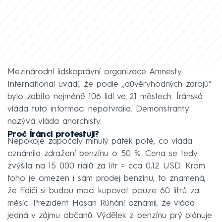
Mezinárodní lidskoprávní organizace Amnesty
International uvádí, že podle ‚‚důvěryhodných zdrojů“
bylo zabito nejméně 106 lidí ve 21 městech. Íránská
vláda tuto informaci nepotvrdila. Demonstranty
nazývá vláda anarchisty.
Proč Íránci protestují?
Nepokoje započaly minulý pátek poté, co vláda
oznámila zdražení benzínu o 50 %. Cena se tedy
zvýšila na 15 000 riálů za litr = cca 0,12 USD. Krom
toho je omezen i sám prodej benzínu, to znamená,
že řidiči si budou moci kupovat pouze 60 litrů za
měsíc. Prezident Hasan Rúhání oznámil, že vláda
jedná v zájmu občanů. Výdělek z benzínu prý plánuje