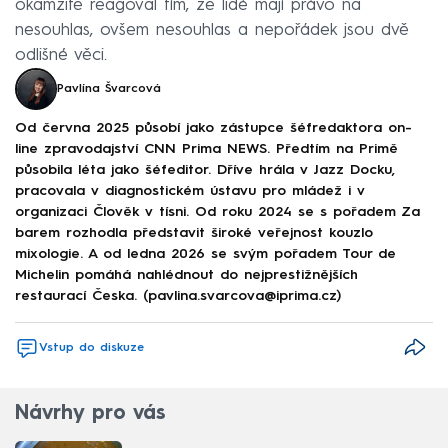
okamžitě reagoval tím, že lidé mají právo na
nesouhlas, ovšem nesouhlas a nepořádek jsou dvě
odlišné věci.
Pavlína Švarcová
Od června 2025 působí jako zástupce šéfredaktora on-
line zpravodajství CNN Prima NEWS. Předtím na Primě
působila léta jako šéfeditor. Dříve hrála v Jazz Docku,
pracovala v diagnostickém ústavu pro mládež i v
organizaci Člověk v tísni. Od roku 2024 se s pořadem Za
barem rozhodla představit široké veřejnost kouzlo
mixologie. A od ledna 2026 se svým pořadem Tour de
Michelin pomáhá nahlédnout do nejprestižnějších
restaurací Česka. (pavlina.svarcova@iprima.cz)
Vstup do diskuze
Návrhy pro vás