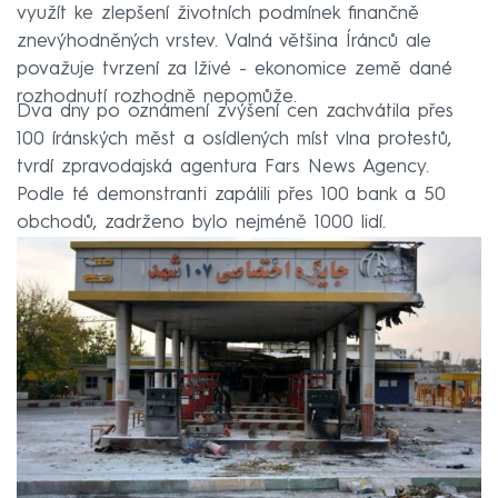
využít ke zlepšení životních podmínek finančně
znevýhodněných vrstev. Valná většina Íránců ale
považuje tvrzení za lživé - ekonomice země dané
rozhodnutí rozhodně nepomůže.
Dva dny po oznámení zvýšení cen zachvátila přes
100 íránských měst a osídlených míst vlna protestů,
tvrdí zpravodajská agentura Fars News Agency.
Podle té demonstranti zapálili přes 100 bank a 50
obchodů, zadrženo bylo nejméně 1000 lidí.