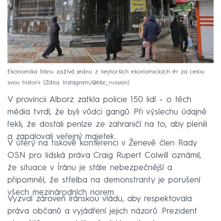
Ekonomika Íránu zažívá jednu z nejhorších ekonomických ér za celou
svou historii
Zdroj: Instagram/@bbc_russian
V provincii Alborz zatkla policie 150 lidí - o těch
média tvrdí, že byli vůdci gangů. Při výslechu údajně
řekli, že dostali peníze ze zahraničí na to, aby plenili
a zapalovali veřejný majetek.
V úterý na tiskové konferenci v Ženevě člen Rady
OSN pro lidská práva Craig Rupert Colwill oznámil,
že situace v Íránu je stále nebezpečnější a
připomněl, že střelba na demonstranty je porušení
všech mezinárodních norem.
Vyzval zároveň íránskou vládu, aby respektovala
práva občanů a vyjádření jejich názorů. Prezident