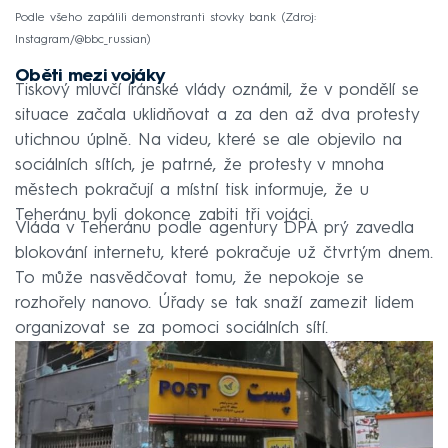
Podle všeho zapálili demonstranti stovky bank
Zdroj:
Instagram/@bbc_russian
Oběti mezi vojáky
Tiskový mluvčí íránské vlády oznámil, že v pondělí se
situace začala uklidňovat a za den až dva protesty
utichnou úplně. Na videu, které se ale objevilo na
sociálních sítích, je patrné, že protesty v mnoha
městech pokračují a místní tisk informuje, že u
Teheránu byli dokonce zabiti tři vojáci.
Vláda v Teheránu podle agentury DPA prý zavedla
blokování internetu, které pokračuje už čtvrtým dnem.
To může nasvědčovat tomu, že nepokoje se
rozhořely nanovo. Úřady se tak snaží zamezit lidem
organizovat se za pomoci sociálních sítí.