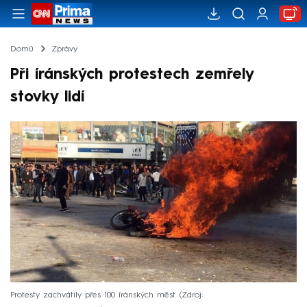
Domů
Zprávy
Při íránských protestech zemřely
stovky lidí
Protesty zachvátily přes 100 íránských měst
Zdroj: