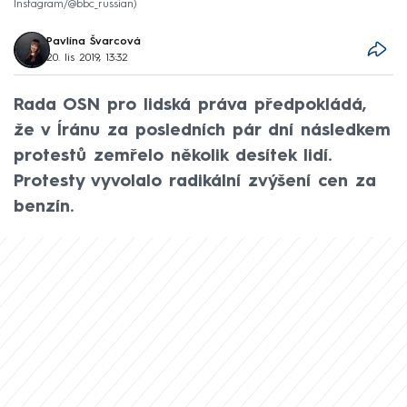
Instagram/@bbc_russian
Pavlína Švarcová
20. lis 2019, 13:32
Rada OSN pro lidská práva předpokládá,
že v Íránu za posledních pár dní následkem
protestů zemřelo několik desítek lidí.
Protesty vyvolalo radikální zvýšení cen za
benzín.