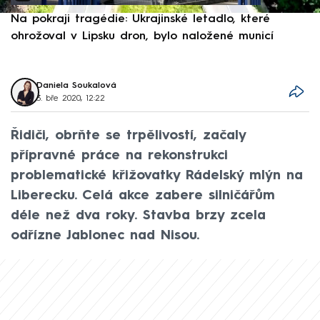
Na pokraji tragédie: Ukrajinské letadlo, které
P
ohrožoval v Lipsku dron, bylo naložené municí
e
Daniela Soukalová
3. bře 2020, 12:22
Řidiči, obrňte se trpělivostí, začaly
přípravné práce na rekonstrukci
problematické křižovatky Rádelský mlýn na
Liberecku. Celá akce zabere silničářům
déle než dva roky. Stavba brzy zcela
odřízne Jablonec nad Nisou.