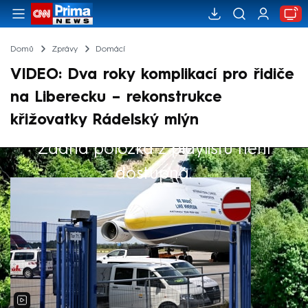
Domů
Zprávy
Domácí
VIDEO: Dva roky komplikací pro řidiče
na Liberecku – rekonstrukce
křižovatky Rádelský mlýn
Žádná položka z playlistu není
Výběr redakce
dostupná.