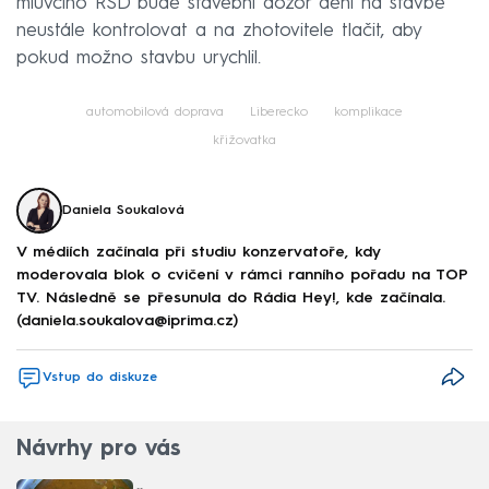
mluvčího ŘSD bude stavební dozor dění na stavbě
neustále kontrolovat a na zhotovitele tlačit, aby
pokud možno stavbu urychlil.
automobilová doprava
Liberecko
komplikace
křižovatka
Daniela Soukalová
V médiích začínala při studiu konzervatoře, kdy
moderovala blok o cvičení v rámci ranního pořadu na TOP
TV. Následně se přesunula do Rádia Hey!, kde začínala.
(daniela.soukalova@iprima.cz)
Vstup do diskuze
Návrhy pro vás