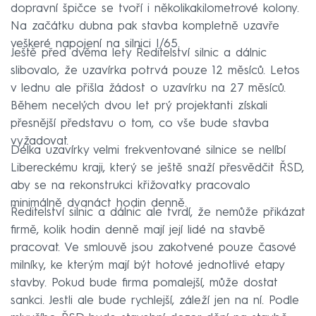
dopravní špičce se tvoří i několikakilometrové kolony.
Na začátku dubna pak stavba kompletně uzavře
veškeré napojení na silnici I/65.
Ještě před dvěma lety Ředitelství silnic a dálnic
slibovalo, že uzavírka potrvá pouze 12 měsíců. Letos
v lednu ale přišla žádost o uzavírku na 27 měsíců.
Během necelých dvou let prý projektanti získali
přesnější představu o tom, co vše bude stavba
vyžadovat.
Délka uzavírky velmi frekventované silnice se nelíbí
Libereckému kraji, který se ještě snaží přesvědčit ŘSD,
aby se na rekonstrukci křižovatky pracovalo
minimálně dvanáct hodin denně.
Ředitelství silnic a dálnic ale tvrdí, že nemůže přikázat
firmě, kolik hodin denně mají její lidé na stavbě
pracovat. Ve smlouvě jsou zakotvené pouze časové
milníky, ke kterým mají být hotové jednotlivé etapy
stavby. Pokud bude firma pomalejší, může dostat
sankci. Jestli ale bude rychlejší, záleží jen na ní. Podle