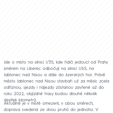
Jde o místo na silnici I/35, kde řidiči jedoucí od Prahy
směrem na Liberec odbočují na silnici I/65, na
Jablonec nad Nisou a dále do Jizerských hor. Právě
město Jablonec nad Nisou stavbaři už za měsíc zcela
odříznou, sjezdy i nájezdy zůstanou zavřené až do
roku 2022, objízdné trasy budou dlouhé několik
desítek kilometrů.
Aktuálně je v místě omezení, v obou směrech,
doprava svedená ze dvou pruhů do jednoho. V