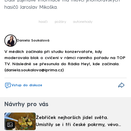
Další zajímavé informace má mluvčí jihomoravských
hasičů Jaroslav Mikoška.
hasiči
požáry
autonehody
Daniela Soukalová
V médiích začínala při studiu konzervatoře, kdy
moderovala blok o cvičení v rámci ranního pořadu na TOP
TV. Následně se přesunula do Rádia Hey!, kde začínala.
(daniela.soukalova@iprima.cz)
Vstup do diskuze
Návrhy pro vás
Žebříček nejhorších jídel světa.
Umístily se i tři české pokrmy, vévodí