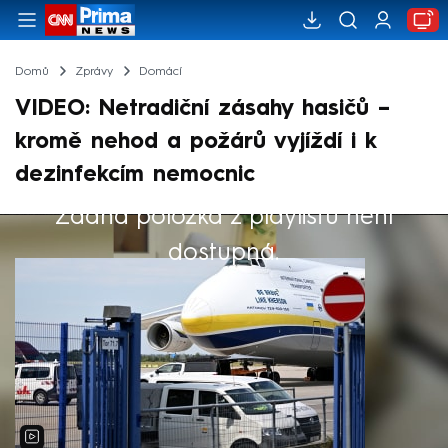
Domů
Zprávy
Domácí
VIDEO: Netradiční zásahy hasičů –
kromě nehod a požárů vyjíždí i k
dezinfekcím nemocnic
Žádná položka z playlistu není
Výběr redakce
dostupná.