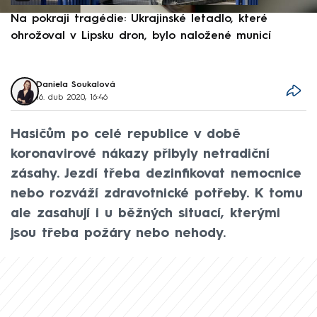
Na pokraji tragédie: Ukrajinské letadlo, které
P
ohrožoval v Lipsku dron, bylo naložené municí
e
Daniela Soukalová
16. dub 2020, 16:46
Hasičům po celé republice v době
koronavirové nákazy přibyly netradiční
zásahy. Jezdí třeba dezinfikovat nemocnice
nebo rozváží zdravotnické potřeby. K tomu
ale zasahují i u běžných situací, kterými
jsou třeba požáry nebo nehody.