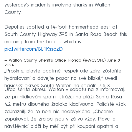
yesterday's incidents involving sharks in Walton
County.
Deputies spotted a 14-foot hammerhead east of
South County Highway 395 in Santa Rosa Beach this
morning from the boat - which is…
pic.twitter.com/BLi1KssozD
— Walton County Sheriff's Office, Florida (@WCSOFL)
June 8,
2024
„Prosíme, plavte opatrně, respektujte záliv, zůstaňte
hydratovaní a dávejte pozor na své blízké,“ uvedl
hasičský okrsek South Walton na sociální síti X.
Úřad šerifa okresu Walton v sobotu na X informoval,
že při hlídkování spatřili strážci na pláži Santa Rosa
4,2 metru dlouhého žraloka kladivouna. Policisté však
zdůraznili, že to není nic neobvyklého. „Chceme
zopakovat, že žraloci jsou v zálivu vždy. Plavci a
návštěvníci pláží by měli být při koupání opatrní a