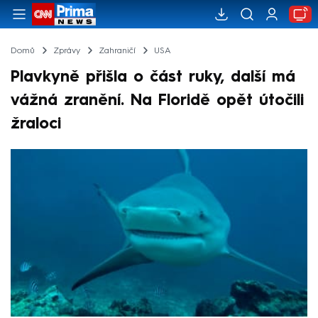
Domů
Zprávy
Zahraničí
USA
Plavkyně přišla o část ruky, další má
vážná zranění. Na Floridě opět útočili
žraloci