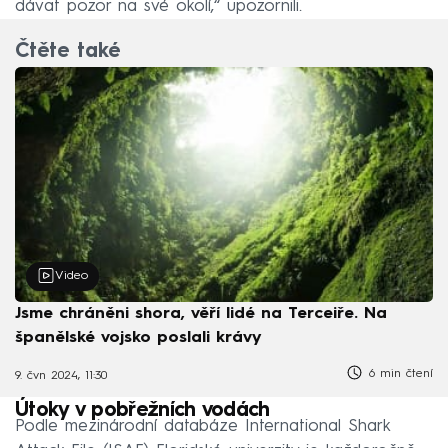
dávat pozor na své okolí,“ upozornili.
Čtěte také
Video
Jsme chráněni shora, věří lidé na Terceiře. Na
španělské vojsko poslali krávy
6 min čtení
9. čvn 2024, 11:30
Útoky v pobřežních vodách
Podle mezinárodní databáze International Shark