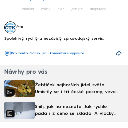
Failed to fetch
zranění
žralok
pláž
pobřeží
amputace
ČTK
Spolehlivý, rychlý a nezávislý zpravodajský servis.
Pro tento článek jsou komentáře vypnuté
Návrhy pro vás
Žebříček nejhorších jídel světa.
Umístily se i tři české pokrmy, vévodí
skandinávská kuchyně
Sníh, jak ho neznáte: Jak rychle
padá i z čeho se skládá. A vločky
nejsou bílé