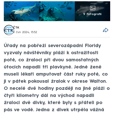
9 fotografií
ČTK
9. čvn 2024, 15:52
Úřady na pobřeží severozápadní Floridy
vyzvaly návštěvníky pláží k ostražitosti
poté, co žraloci při dvou samostatných
útocích napadli tři plavkyně. Jedné ženě
museli lékaři amputovat část ruky poté, co
ji v pátek pokousal žralok v okrese Walton.
O necelé dvě hodiny později na jiné pláži o
čtyři kilometry dál na východ napadli
žraloci dvě dívky, které byly s přáteli po
pás ve vodě. Jedna z dívek utrpěla vážná