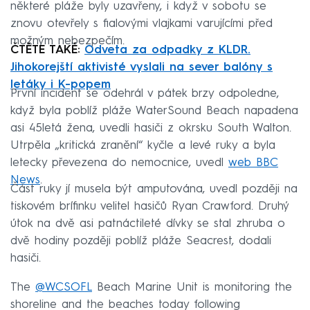
některé pláže byly uzavřeny, i když v sobotu se
znovu otevřely s fialovými vlajkami varujícími před
možným nebezpečím.
ČTĚTE TAKÉ:
Odveta za odpadky z KLDR.
Jihokorejští aktivisté vyslali na sever balóny s
letáky i K-popem
První incident se odehrál v pátek brzy odpoledne,
když byla poblíž pláže WaterSound Beach napadena
asi 45letá žena, uvedli hasiči z okrsku South Walton.
Utrpěla „kritická zranění“ kyčle a levé ruky a byla
letecky převezena do nemocnice, uvedl
web BBC
News
.
Část ruky jí musela být amputována, uvedl později na
tiskovém brífinku velitel hasičů Ryan Crawford. Druhý
útok na dvě asi patnáctileté dívky se stal zhruba o
dvě hodiny později poblíž pláže Seacrest, dodali
hasiči.
The
@WCSOFL
Beach Marine Unit is monitoring the
shoreline and the beaches today following