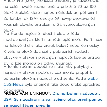
Attack File (ISAF) Floridské univerzity je každoročně
na celém světě zaznamenáno přibližně 70 až 100
útoků žraloků, které mají za následek asi pět úmrtí.
Za loňský rok ISAF eviduje 69 nevyprovokovaných
kousnutí člověka žralokem a 22 vyprovokovaných
útoků.
Na Floridě nejčastěji útočí žraloci z řádu
modrounovitých, kteří mají rádi teplá moře. Patří mezi
ně takové druhy jako žralok bělavý nebo černocípý.
K většině útoků dochází v pobřežních vodách,
obvykle v blízkosti písečných náplavů, kde se žraloci
živí a kde mohou při odlivu uvíznout.
V tomto ročním období se malé ryby pohybují v
hejnech v blízkosti pobřeží, což mohlo přispět k
pátečním útokům, naznačil úřad šerifa. Podle
webu
CBS News
byla anomálií také doba útoků uprostřed
odpoledne.
MOHLO VÁM UNIKNOUT:
Drama během závodu v
USA. Syn zachránil život svému otci, první pomoc
se naučil týden předtím