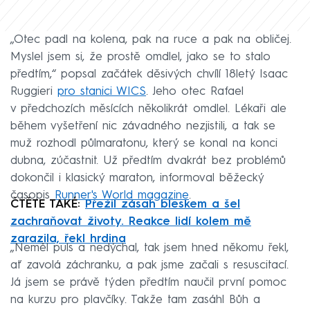
„Otec padl na kolena, pak na ruce a pak na obličej.
Myslel jsem si, že prostě omdlel, jako se to stalo
předtím,“ popsal začátek děsivých chvílí 18letý Isaac
Ruggieri
pro stanici WICS
. Jeho otec Rafael
v předchozích měsících několikrát omdlel. Lékaři ale
během vyšetření nic závadného nezjistili, a tak se
muž rozhodl půlmaratonu, který se konal na konci
dubna, zúčastnit. Už předtím dvakrát bez problémů
dokončil i klasický maraton, informoval běžecký
časopis
Runner's World magazine
.
ČTĚTE TAKÉ:
Přežil zásah bleskem a šel
zachraňovat životy. Reakce lidí kolem mě
zarazila, řekl hrdina
„Neměl puls a nedýchal, tak jsem hned někomu řekl,
ať zavolá záchranku, a pak jsme začali s resuscitací.
Já jsem se právě týden předtím naučil první pomoc
na kurzu pro plavčíky. Takže tam zasáhl Bůh a