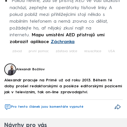
Pokud nevíte, zda se přístroj AED ve vaší blízkosti
nachází, zeptejte se operátorky tísňové linky. A
pokud poblíž mezi přihlížejícími stojí někdo s
mobilním telefonem a nemá zrovna co dělat,
požádejte ho, ať nějaký zkusí najít na
internetu.
Mapu umístění AED přístrojů umí
zobrazit aplikace
Záchranka
.
závod
první pomoc
zástava srdce
resuscitace
USA
Alexandr Božilov
Alexandr pracuje na Primě už od roku 2013. Během té
doby prošel redaktorskými a posléze editorskými pozicemi
jak v televizním, tak on-line zpravodajství.
Pro tento článek jsou komentáře vypnuté
Návrhy pro vás