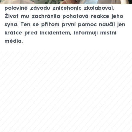
státě Illinois. Jeden z běžců zhruba v
polovině závodu zničehonic zkolaboval.
Život mu zachránila pohotová reakce jeho
syna. Ten se přitom první pomoc naučil jen
krátce před incidentem, informují místní
média.