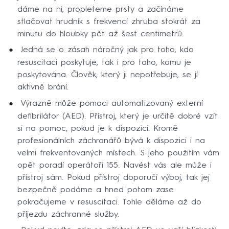
dáme na ni, propleteme prsty a začínáme
stlačovat hrudník s frekvencí zhruba stokrát za
minutu do hloubky pět až šest centimetrů.
Jedná se o zásah náročný jak pro toho, kdo
resuscitaci poskytuje, tak i pro toho, komu je
poskytována. Člověk, který ji nepotřebuje, se jí
aktivně brání.
Výrazně může pomoci automatizovaný externí
defibrilátor (AED). Přístroj, který je určitě dobré vzít
si na pomoc, pokud je k dispozici. Kromě
profesionálních záchranářů bývá k dispozici i na
velmi frekventovaných místech. S jeho použitím vám
opět poradí operátoři 155. Navést vás ale může i
přístroj sám. Pokud přístroj doporučí výboj, tak jej
bezpečně podáme a hned potom zase
pokračujeme v resuscitaci. Tohle děláme až do
příjezdu záchranné služby.