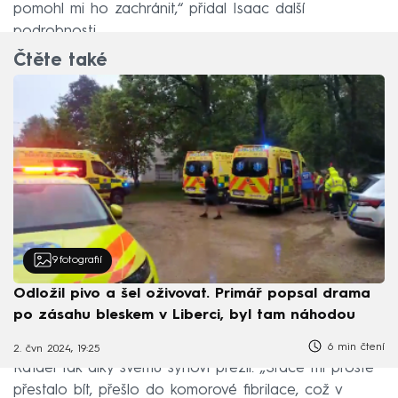
pomohl mi ho zachránit,“ přidal Isaac další
podrobnosti.
Čtěte také
9
fotografií
Odložil pivo a šel oživovat. Primář popsal drama
po zásahu bleskem v Liberci, byl tam náhodou
6 min čtení
2. čvn 2024, 19:25
Rafael tak díky svému synovi přežil. „Srdce mi prostě
přestalo bít, přešlo do komorové fibrilace, což v