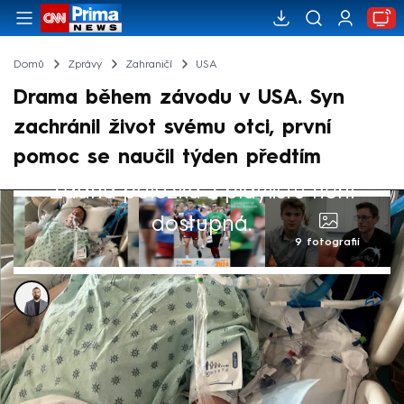
Domů
Zprávy
Zahraničí
USA
Drama během závodu v USA. Syn
zachránil život svému otci, první
pomoc se naučil týden předtím
Žádná položka z playlistu není
dostupná.
9 fotografií
Alexandr Božilov
9. čvn 2024, 09:18
Dramatické chvíle nastaly během
půlmaratonu, který se konal v americkém