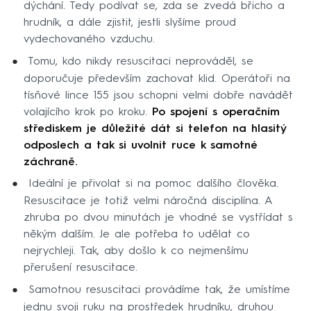
dýchání. Tedy podívat se, zda se zvedá břicho a
hrudník, a dále zjistit, jestli slyšíme proud
vydechovaného vzduchu.
Tomu, kdo nikdy resuscitaci neprováděl, se
doporučuje především zachovat klid. Operátoři na
tísňové lince 155 jsou schopni velmi dobře navádět
volajícího krok po kroku.
Po spojení s operačním
střediskem je důležité dát si telefon na hlasitý
odposlech a tak si uvolnit ruce k samotné
záchraně.
Ideální je přivolat si na pomoc dalšího člověka.
Resuscitace je totiž velmi náročná disciplína. A
zhruba po dvou minutách je vhodné se vystřídat s
někým dalším. Je ale potřeba to udělat co
nejrychleji. Tak, aby došlo k co nejmenšímu
přerušení resuscitace.
Samotnou resuscitaci provádíme tak, že umístíme
jednu svoji ruku na prostředek hrudníku, druhou