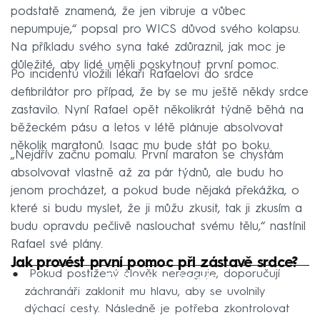
podstatě znamená, že jen vibruje a vůbec
nepumpuje,“ popsal pro WICS důvod svého kolapsu.
Na příkladu svého syna také zdůraznil, jak moc je
důležité, aby lidé uměli poskytnout první pomoc.
Po incidentu vložili lékaři Rafaelovi do srdce
defibrilátor pro případ, že by se mu ještě někdy srdce
zastavilo. Nyní Rafael opět několikrát týdně běhá na
běžeckém pásu a letos v létě plánuje absolvovat
několik maratonů. Isaac mu bude stát po boku.
„Nejdřív začnu pomalu. První maraton se chystám
absolvovat vlastně až za pár týdnů, ale budu ho
jenom procházet, a pokud bude nějaká překážka, o
které si budu myslet, že ji můžu zkusit, tak ji zkusím a
budu opravdu pečlivě naslouchat svému tělu,“ nastínil
Rafael své plány.
Jak provést první pomoc při zástavě srdce?
Pokud postižený člověk nereaguje, doporučují
Failed to fetch
záchranáři zaklonit mu hlavu, aby se uvolnily
dýchací cesty. Následně je potřeba zkontrolovat