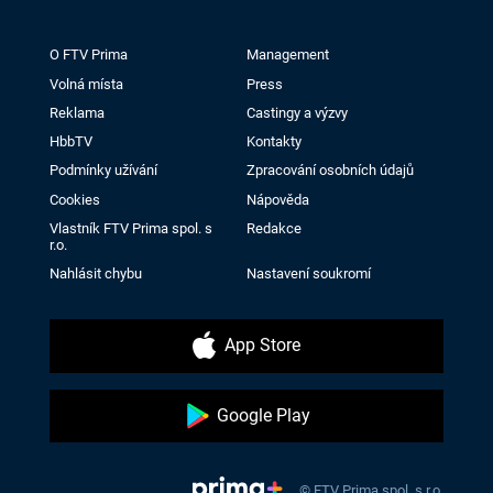
O FTV Prima
Management
Volná místa
Press
Reklama
Castingy a výzvy
HbbTV
Kontakty
Podmínky užívání
Zpracování osobních údajů
Cookies
Nápověda
Vlastník FTV Prima spol. s
Redakce
r.o.
Nahlásit chybu
Nastavení soukromí
App Store
Google Play
© FTV Prima spol. s r.o.