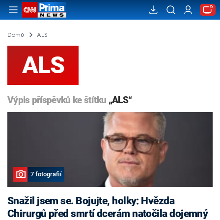
Domů
ALS
ALS
Výpis příspěvků ke štítku
„ALS“
7 fotografií
Snažil jsem se. Bojujte, holky: Hvězda
Chirurgů před smrtí dcerám natočila dojemný