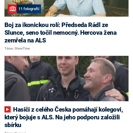
11 fotografií
Boj za ikonickou rolí: Předseda Rádl ze
Slunce, seno točil nemocný. Hercova žena
zemřela na ALS
Téma: ShowTime
Hasiči z celého Česka pomáhají kolegovi,
který bojuje s ALS. Na jeho podporu založili
sbírku