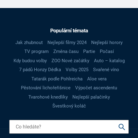
Populární témata
Jak zhubnout
Nejlepší filmy 2024
Nejlepší horory
TV program
Změna času
Partie
Počasí
Kdy budou volby
ZOO Nové začátky
Auto – katalog
7 pádů Honzy Dědka
Volby 2025
Svařené víno
Tatarák podle Pohlreicha
Aloe vera
Pěstování lichořeřišnice
Výpočet ascendentu
Tvarohové knedlíky
Nejlepší palačinky
Švestkový koláč