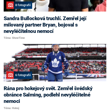
8 fotografií
Sandra Bullocková truchlí. Zemřel její
milovaný partner Bryan, bojoval s
nevyléčitelnou nemocí
Téma: ShowTime
6 fotografií
Rána pro hokejový svět. Zemřel švédský
obránce Salming, podlehl nevyléčitelné
nemoci
Téma: Hokej