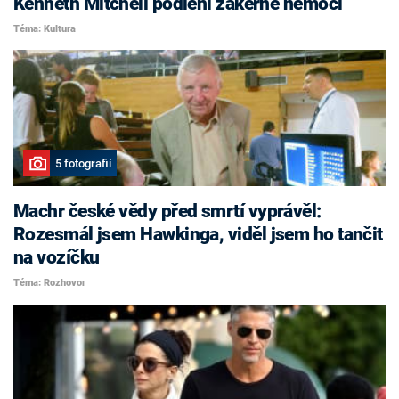
Kenneth Mitchell podlehl zákeřné nemoci
Téma: Kultura
5 fotografií
Machr české vědy před smrtí vyprávěl:
Rozesmál jsem Hawkinga, viděl jsem ho tančit
na vozíčku
Téma: Rozhovor