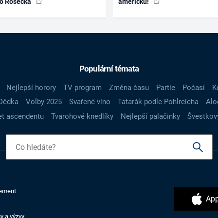
ko Rosecká
americku!
Populární témata
Nejlepší horory
TV program
Změna času
Partie
Počasí
K
Dědka
Volby 2025
Svařené víno
Tatarák podle Pohlreicha
Alo
t ascendentu
Tvarohové knedlíky
Nejlepší palačinky
Švestkov
ement
App
y a výzvy