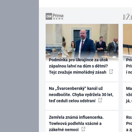
Podmínka pro Ukrajince za útok
Pri
zápalnou lahví na dům s dětmi?
Pri
Tejc zvažuje mimořádný zásah
i n
Na „Švarcenberský“ kanál už
Ma
neodbočíte. Chyba vydržela 30 let,
vž
teď ceduli celou odstraní
já,
Zemřela známá influencerka.
Ro
Towleová podlehla vzácné a
Pr
zákeřné nemoci
a 