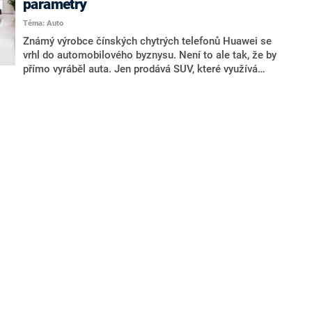
parametry
Téma: Auto
Známý výrobce čínských chytrých telefonů Huawei se
vrhl do automobilového byznysu. Není to ale tak, že by
přímo vyráběl auta. Jen prodává SUV, které využívá
jeho technologii. Jde o hybrid, jenž má až podezřele
dobrý dojezd na elektřinu.