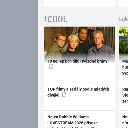
10 nejlepších dílů Hvězdné brány
Ma
hum
vy
TOP filmy a seriály podle mladých
Rap
diváků
Slo
ze
Nejen Robbie Williams.
No
LOVESTREAM 2026 přiveze
ním