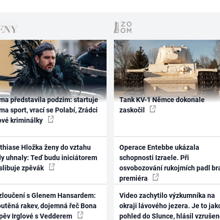
ma představila podzim: startuje
Tank KV-1 Němce dokonale
ma sport, vrací se Polabí, Zrádci
zaskočil
ové kriminálky
thiase Hložka ženy do vztahu
Operace Entebbe ukázala
dy uhnaly: Teď budu iniciátorem
schopnosti Izraele. Při
 slibuje zpěvák
osvobozování rukojmích padl br
premiéra
zloučení s Glenem Hansardem:
Video zachytilo výzkumníka na
outěná rakev, dojemná řeč Bona
okraji lávového jezera. Je to jak
zpěv Irglové s Vedderem
pohled do Slunce, hlásil vzruše