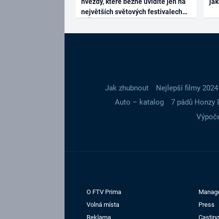
hvězdy, které běžně uvidíte jen na
ja
největších světových festivalech
Jak zhubnout
Nejlepší filmy 2024
Auto – katalog
7 pádů Honzy 
Výpoče
O FTV Prima
Manag
Volná místa
Press
Reklama
Casting