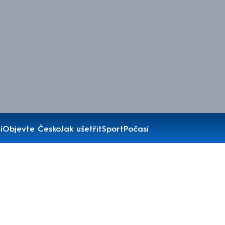
í
Objevte Česko
Jak ušetřit
Sport
Počasí