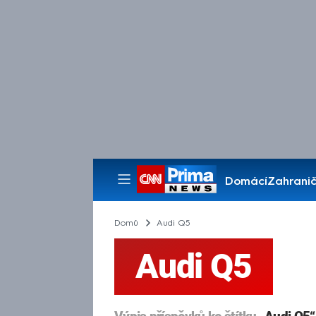
Domácí
Zahranič
Pořady
Domů
Audi Q5
Audi Q5