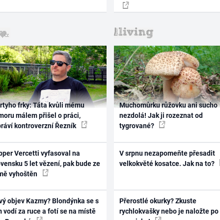
rtyho frky: Táta kvůli mému
Muchomůrku růžovku ani sucho
oru málem přišel o práci,
nezdolá! Jak ji rozeznat od
práví kontroverzní Řezník
tygrované?
per Vercetti vyfasoval na
V srpnu nezapomeňte přesadit
vensku 5 let vězení, pak bude ze
velkokvěté kosatce. Jak na to?
mě vyhoštěn
vý objev Kazmy? Blondýnka se s
Přerostlé okurky? Zkuste
 vodí za ruce a fotí se na místě
rychlokvašky nebo je naložte po