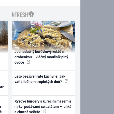
Jednoduchý borůvkový koláč s
drobenkou – vláčný moučník plný
ovoce
Léto bez přehřáté kuchyně. Jak
vařit i během tropických dnů?
atr
Rýžové burgery s kuřecím masem a
o
mrkví podávané se salátem – lehká
ně
a chutná večeře