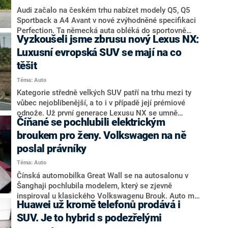
Audi začalo na českém trhu nabízet modely Q5, Q5
Sportback a A4 Avant v nové zvýhodněné specifikaci
Perfection. Ta německá auta obléká do sportovně
Vyzkoušeli jsme zbrusu nový Lexus NX:
šitého kabátku a dopřává jim bohatou výbavu za
rozumnou cenu. Například prémiové rodinné kombi
Luxusní evropská SUV se mají na co
díky tomu koupíte levněji než Škodu Superb.
těšit
Téma: Auto
Kategorie středně velkých SUV patří na trhu mezi ty
vůbec nejoblíbenější, a to i v případě její prémiové
odnože. Už první generace Lexusu NX se umně
Číňané se pochlubili elektrickým
vklínila mezi zavedené firmy, jakými jsou Alfa Romeo
Stelvio, Audi Q5, BMW X3, Mercedes-Benz GLC či
broukem pro ženy. Volkswagen na ně
Volvo XC60. Novinka si dělá čáku tyto těžké váhy
poslal právníky
ještě více odstavit od zájmu zákazníků.
Téma: Auto
Čínská automobilka Great Wall se na autosalonu v
Šanghaji pochlubila modelem, který se zjevně
inspiroval u klasického Volkswagenu Brouk. Auto má
Huawei už kromě telefonů prodává i
elektrický pohon a je zaměřené na ženy. Přílišnou
podobu s klasickým vozem už řeší právní oddělení
SUV. Je to hybrid s podezřelými
Volkswagenu.