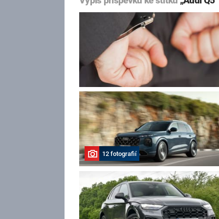
Výpis příspěvků ke štítku
„Audi Q5“
12 fotografií