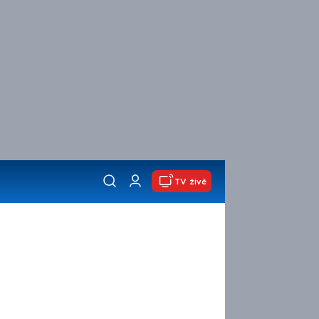
TV živě