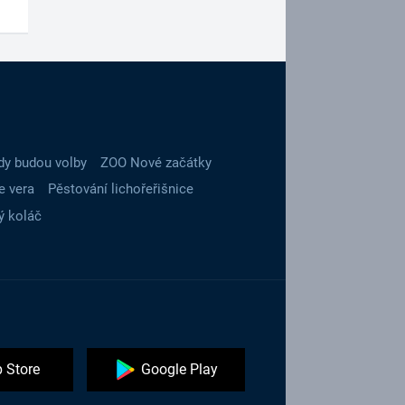
dy budou volby
ZOO Nové začátky
e vera
Pěstování lichořeřišnice
ý koláč
 Store
Google Play