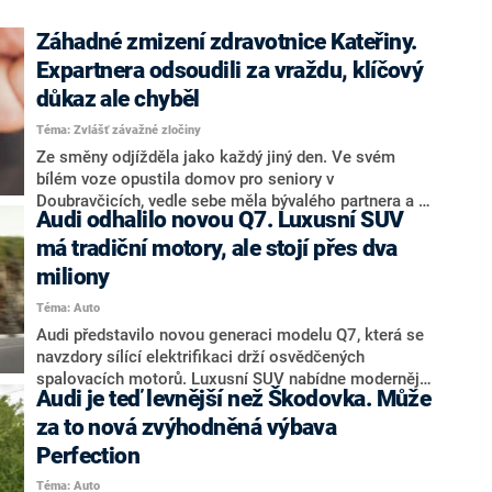
Záhadné zmizení zdravotnice Kateřiny.
Expartnera odsoudili za vraždu, klíčový
důkaz ale chyběl
Téma: Zvlášť závažné zločiny
Ze směny odjížděla jako každý jiný den. Ve svém
bílém voze opustila domov pro seniory v
Doubravčicích, vedle sebe měla bývalého partnera a na
Audi odhalilo novou Q7. Luxusní SUV
zadních sedadlech dva milované jorkšíry. Domů už
sedmačtyřicetiletá zdravotní sestra Kateřina Pešková
má tradiční motory, ale stojí přes dva
ze Zlaté ale nikdy nedorazila. Po ženě se doslova
miliony
slehla zem. Přestože kriminalisté její tělo nikdy
Téma: Auto
nenašli, po letech dospěli k jedinému závěru – stala
se obětí vraždy. Příběh přináší redakce CNN Prima
Audi představilo novou generaci modelu Q7, která se
NEWS v rámci seriálu Zvlášť závažné zločiny, který
navzdory sílící elektrifikaci drží osvědčených
pojednává o největších kriminálních případech
spalovacích motorů. Luxusní SUV nabídne modernější
Audi je teď levnější než Škodovka. Může
posledních desetiletí.
technologie, až sedm míst k sezení a výhradně
šestiválcové diesely. Zájemci si však za novinku
za to nová zvýhodněná výbava
připlatí – základní cena na českém trhu překračuje dva
Perfection
miliony korun.
Téma: Auto