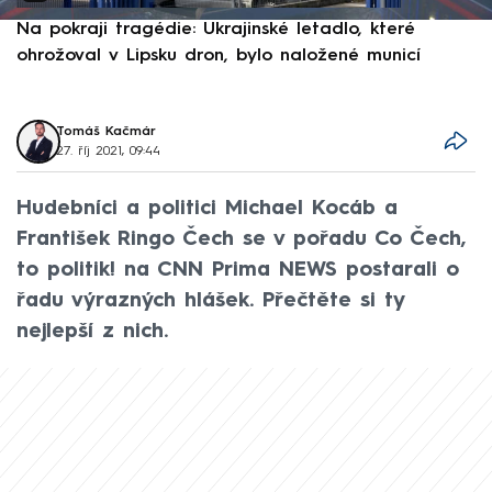
Na pokraji tragédie: Ukrajinské letadlo, které
P
ohrožoval v Lipsku dron, bylo naložené municí
e
Tomáš Kačmár
27. říj 2021, 09:44
Hudebníci a politici Michael Kocáb a
František Ringo Čech se v pořadu Co Čech,
to politik! na CNN Prima NEWS postarali o
řadu výrazných hlášek. Přečtěte si ty
nejlepší z nich.