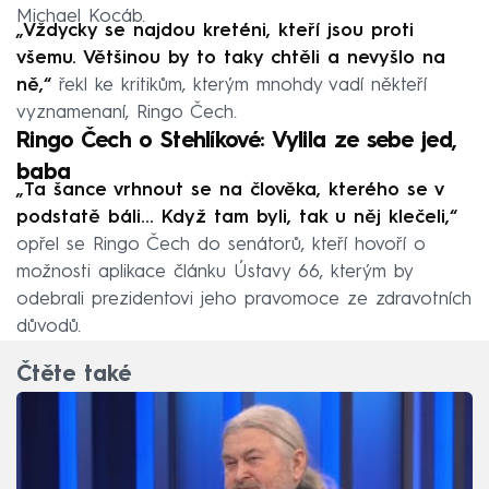
Michael Kocáb.
„Vždycky se najdou kreténi, kteří jsou proti
všemu. Většinou by to taky chtěli a nevyšlo na
ně,“
řekl ke kritikům, kterým mnohdy vadí někteří
vyznamenaní, Ringo Čech.
Ringo Čech o Stehlíkové:
Vylila ze sebe jed,
baba
„Ta šance vrhnout se na člověka, kterého se v
podstatě báli... Když tam byli, tak u něj klečeli,“
opřel se Ringo Čech do senátorů, kteří hovoří o
možnosti aplikace článku Ústavy 66, kterým by
odebrali prezidentovi jeho pravomoce ze zdravotních
důvodů.
Čtěte také