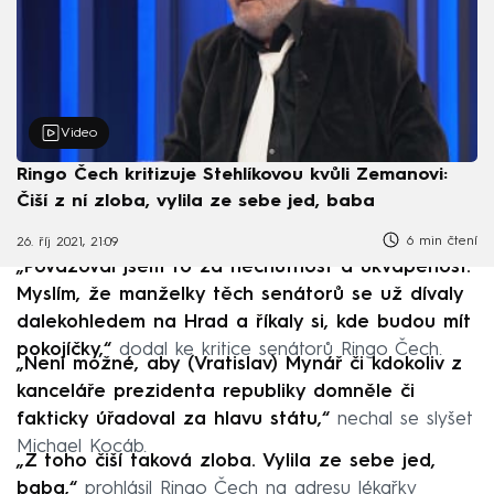
Video
Ringo Čech kritizuje Stehlíkovou kvůli Zemanovi:
Čiší z ní zloba, vylila ze sebe jed, baba
6 min čtení
26. říj 2021, 21:09
„Považoval jsem to za nechutnost a ukvapenost.
Myslím, že manželky těch senátorů se už dívaly
dalekohledem na Hrad a říkaly si, kde budou mít
pokojíčky,“
dodal ke kritice senátorů Ringo Čech.
„Není možné, aby (Vratislav) Mynář či kdokoliv z
kanceláře prezidenta republiky domněle či
fakticky úřadoval za hlavu státu,“
nechal se slyšet
Michael Kocáb.
„Z toho čiší taková zloba. Vylila ze sebe jed,
baba,“
prohlásil Ringo Čech na adresu lékařky