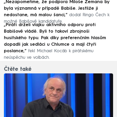
„Nezapomeňme, že podpora Miloše Zemana by
byla významná v případě Babiše. Jestliže ji
nedostane, má malou šanci,“
dodal Ringo Čech k
možné Babišově kandidatuře.
„Piráti drželi vlajku aktivního odporu proti
Babišově vládě. Byli to takoví zbrojnoši
husitského typu. Pak díky preferenčním hlasům
dopadli jak sedláci u Chlumce a mají čtyři
poslance,“
řekl Michael Kocáb k pirátskému
neúspěchu ve volbách.
Čtěte také