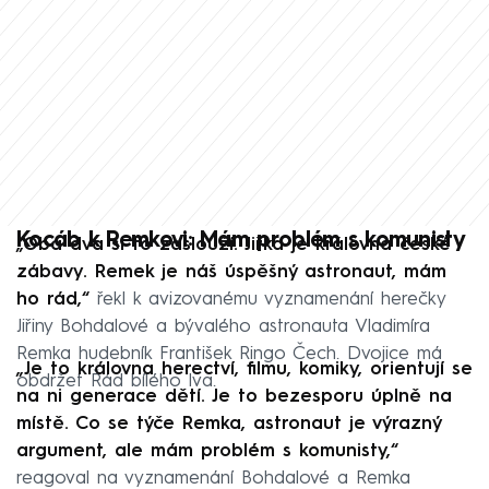
Kocáb k Remkovi: Mám problém s komunisty
„Oba dva si to zaslouží. Jiřka je královna české
zábavy. Remek je náš úspěšný astronaut, mám
ho rád,“
řekl k avizovanému vyznamenání herečky
Jiřiny Bohdalové a bývalého astronauta Vladimíra
Remka hudebník František Ringo Čech. Dvojice má
„Je to královna herectví, filmu, komiky, orientují se
obdržet Řád bílého lva.
na ni generace dětí. Je to bezesporu úplně na
místě. Co se týče Remka, astronaut je výrazný
argument, ale mám problém s komunisty,“
reagoval na vyznamenání Bohdalové a Remka