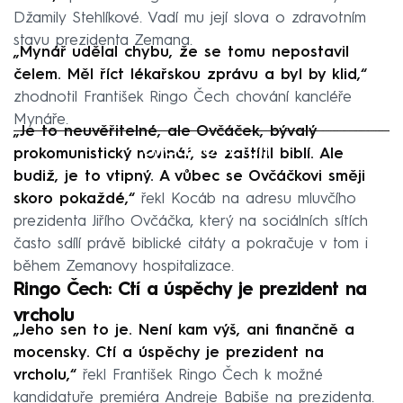
Džamily Stehlíkové. Vadí mu její slova o zdravotním
stavu prezidenta Zemana.
„Mynář udělal chybu, že se tomu nepostavil
čelem. Měl říct lékařskou zprávu a byl by klid,“
zhodnotil František Ringo Čech chování kancléře
Mynáře.
„Je to neuvěřitelné, ale Ovčáček, bývalý
Failed to fetch
prokomunistický novinář, se zaštítil biblí. Ale
budiž, je to vtipný. A vůbec se Ovčáčkovi směji
skoro pokaždé,“
řekl Kocáb na adresu mluvčího
prezidenta Jiřího Ovčáčka, který na sociálních sítích
často sdílí právě biblické citáty a pokračuje v tom i
během Zemanovy hospitalizace.
Ringo Čech: Ctí a úspěchy je prezident na
vrcholu
„Jeho sen to je. Není kam výš, ani finančně a
mocensky. Ctí a úspěchy je prezident na
vrcholu,“
řekl František Ringo Čech k možné
kandidatuře premiéra Andreje Babiše na prezidenta.