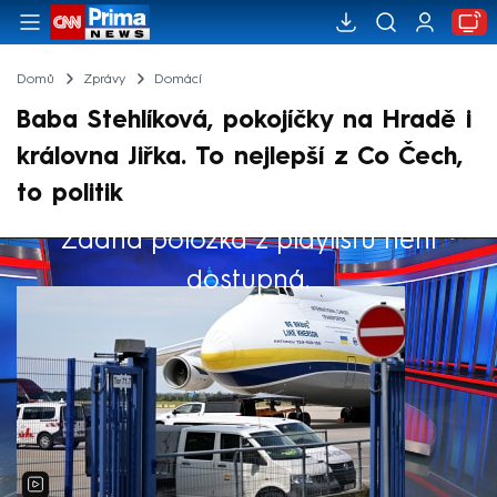
Domů
Zprávy
Domácí
Baba Stehlíková, pokojíčky na Hradě i
královna Jiřka. To nejlepší z Co Čech,
to politik
Žádná položka z playlistu není
Výběr redakce
dostupná.