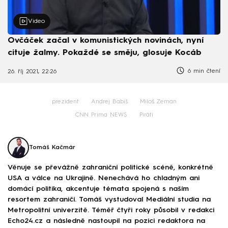
Video
Ovčáček začal v komunistických novinách, nyní
cituje žalmy. Pokaždé se směju, glosuje Kocáb
6 min čtení
26. říj 2021, 22:26
prezident
Andrej Babiš
Miloš Zeman
CNN Prima NEWS
Piráti
Tomáš Kačmár
Věnuje se převážně zahraniční politické scéně, konkrétně
USA a válce na Ukrajině. Nenechává ho chladným ani
domácí politika, akcentuje témata spojená s naším
resortem zahraničí. Tomáš vystudoval Mediální studia na
Metropolitní univerzitě. Téměř čtyři roky působil v redakci
Echo24.cz a následně nastoupil na pozici redaktora na