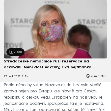
Video
Středočeské nemocnice ruší rezervace na
očkování. Není dost vakcíny, říká hejtmanka
6 min čtení
27. led 2021, 21:16
Podle něho by vstup Novavaxu do hry byla skvělá
zpráva nejen pro Evropu, ale hlavně pro Českou
republiku a českou vědu. „Propojení na naši vědu je
jednoznačně pozitivní, spolupráce tam je nastavená.
Mluvil jsem o tom opakovaně se šéfem té firmy,“ řekl