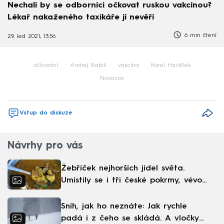
Nechali by se odborníci očkovat ruskou vakcínou?
Lékař nakaženého taxikáře jí nevěří
6 min čtení
29. led 2021, 13:56
očkování
Andrej Babiš
vakcína
Karel Havlíček
Novavax
Vstup do diskuze
Návrhy pro vás
Žebříček nejhorších jídel světa.
Umístily se i tři české pokrmy, vévodí
skandinávská kuchyně
Sníh, jak ho neznáte: Jak rychle
padá i z čeho se skládá. A vločky