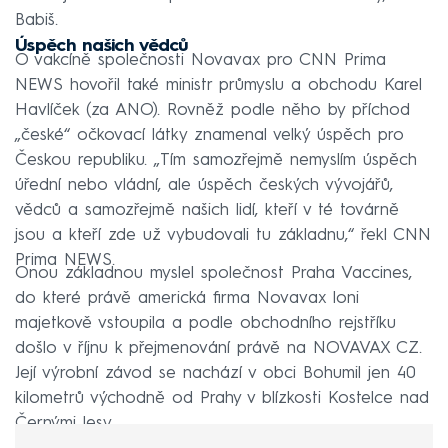
Babiš.
Úspěch našich vědců
O vakcíně společnosti Novavax pro CNN Prima
NEWS hovořil také ministr průmyslu a obchodu Karel
Havlíček (za ANO). Rovněž podle něho by příchod
„české“ očkovací látky znamenal velký úspěch pro
Českou republiku. „Tím samozřejmě nemyslím úspěch
úřední nebo vládní, ale úspěch českých vývojářů,
vědců a samozřejmě našich lidí, kteří v té továrně
jsou a kteří zde už vybudovali tu základnu,“ řekl CNN
Prima NEWS.
Onou základnou myslel společnost Praha Vaccines,
do které právě americká firma Novavax loni
majetkově vstoupila a podle obchodního rejstříku
došlo v říjnu k přejmenování právě na NOVAVAX CZ.
Její výrobní závod se nachází v obci Bohumil jen 40
kilometrů východně od Prahy v blízkosti Kostelce nad
Černými lesy.