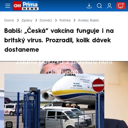
Domů
Zprávy
Domácí
Politika
Andrej Babiš
Babiš: „Česká“ vakcína funguje i na
britský virus. Prozradil, kolik dávek
dostaneme
Žádná položka z playlistu není
Výběr redakce
dostupná.