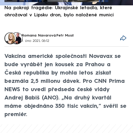
Na pokraji tragédie: Ukrajinské letadlo, které
P
ohrožoval v Lipsku dron, bylo naložené municí
e
Romana Navarová
,
Petr Musil
1. úno 2021, 06:12
Vakcína americké společnosti Novavax se
bude vyrábět jen kousek za Prahou a
Česká republika by mohla letos získat
bezmála 2,5 milionu dávek. Pro CNN Prima
NEWS to uvedl předseda české vlády
Andrej Babiš (ANO). „Na druhý kvartál
máme objednáno 350 tisíc vakcín,“ svěřil se
premiér.