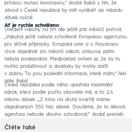
britskou mutaci koronaviru,“ dodal Babiš s tím, že
závod v České republice by měl vyrábět asi miliardu
dávek ročně.
Ať je rychle schváleno
Uvedení vakcíny na trh ale ještě pár měsíců potrvá.
„Vakcína ještě nebyla schválená Evropskou agenturou
pro léčivé přípravky. Evropská unie si u Novavaxu
chce objednat sto milionů vakcín, smlouva zatím
nebyla podepsána. Předpoklad ovšem je, že by to
mohlo proběhnout a dodávky by mohly začít
v dubnu. To jsou poslední informace, které mám,“ řekl
dále Babiš.
Česká republika podle něho uplatnila maximální
nárok, který podle počtu obyvatel má, a to 2,4
milionu dávek. „Z toho na druhý kvartál máme
objednaných 350 tisíc dávek. Doufáme, že to léková
agentura nebude dlouho schvalovat,“ dodal premiér.
Čtěte také