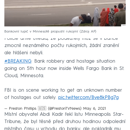
Bankovní lupič v Minnesotě propustil rukojmí
Zdroj: AP
Policie dříve uvedla, že podezřelý muž se v bance
zmocnil neznámého počtu rukojmích, žádní zranění
ale hlášeni nebyli.
#BREAKING
: Bank robbery and hostage situation
going on 5th hour now inside Wells Fargo Bank in St.
Cloud, Minnesota.
FBI is on scene working to get an unknown number
of hostages out safely.
pic.twitter.com/Bve8kPBg7g
— Preston Phillips 🇺🇸 (@PrestonTVNews)
May 6, 2021
Místní obyvatel Abdi Kadir řekl listu Minneapolis Star-
Tribune, že byl těsně před druhou hodinou odpolední
místního času u vchodu do banky, ale pokladník mu