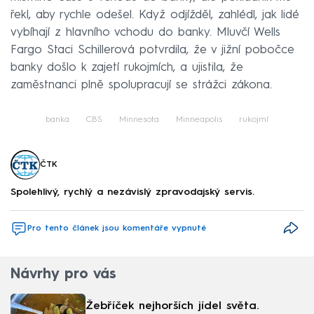
řekl, aby rychle odešel. Když odjížděl, zahlédl, jak lidé
vybíhají z hlavního vchodu do banky. Mluvčí Wells
Fargo Staci Schillerová potvrdila, že v jižní pobočce
banky došlo k zajetí rukojmích, a ujistila, že
zaměstnanci plně spolupracují se strážci zákona.
banka
CBS
Minnesota
Minneapolis
rukojmí
ČTK
Spolehlivý, rychlý a nezávislý zpravodajský servis.
Pro tento článek jsou komentáře vypnuté
Návrhy pro vás
Žebříček nejhorších jídel světa.