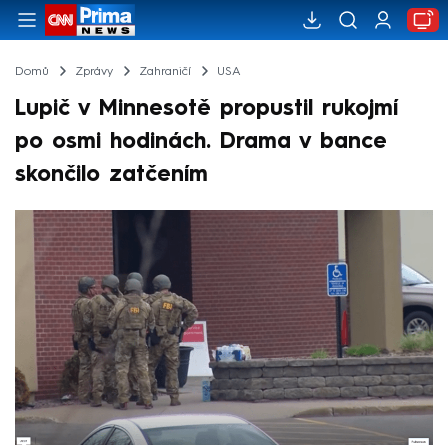
Domů
Zprávy
Zahraničí
USA
Lupič v Minnesotě propustil rukojmí
po osmi hodinách. Drama v bance
skončilo zatčením