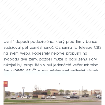
Uvnitř dopadli podezřelého, který před tím v bance
zadržoval pět zaměstnanců. Oznámila to televize CBS
na svém webu. Podezřelý nejprve propustil na
svobodu dvě ženy, později muže a další ženu. Pátý
rukojmí byl propuštěn v půl jedenácté večer místního
času (05:30 SELČ) a pak následoval policejní zákrok.