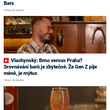
Bars
Téma: Za barem
Vlachynský: Brno versus Praha?
Srovnávání barů je zbytečné. Že Gen Z pije
méně, je mýtus
Téma: Za barem