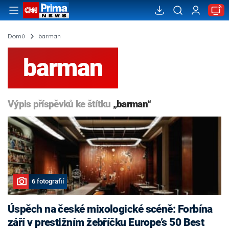
Domů
barman
barman
Výpis příspěvků ke štítku
„barman“
6 fotografií
Úspěch na české mixologické scéně: Forbína
září v prestižním žebříčku Europe’s 50 Best