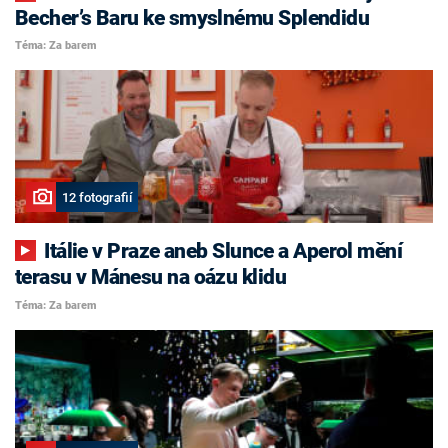
Becher’s Baru ke smyslnému Splendidu
Téma: Za barem
12 fotografií
Itálie v Praze aneb Slunce a Aperol mění
terasu v Mánesu na oázu klidu
Téma: Za barem