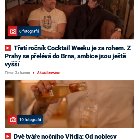
6 fotografií
Třetí ročník Cocktail Weeku je za rohem. Z
Prahy se přelévá do Brna, ambice jsou ještě
vyšší
Téma: Za barem
Aktualizováno
■
10 fotografií
Dvě tváře nočního Vřídla: Od noblesy