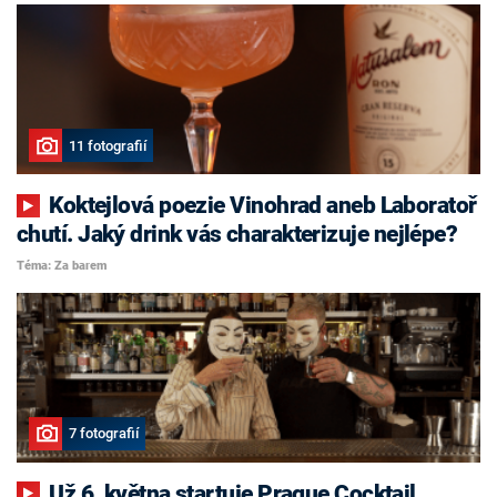
11 fotografií
Koktejlová poezie Vinohrad aneb Laboratoř
chutí. Jaký drink vás charakterizuje nejlépe?
Téma: Za barem
7 fotografií
Už 6. května startuje Prague Cocktail