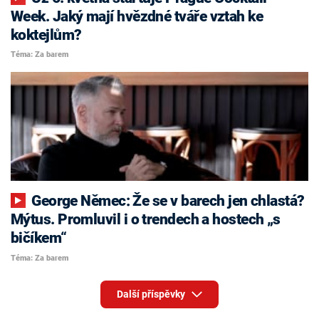
Week. Jaký mají hvězdné tváře vztah ke
koktejlům?
Téma: Za barem
George Němec: Že se v barech jen chlastá?
Mýtus. Promluvil i o trendech a hostech „s
bičíkem“
Téma: Za barem
Další příspěvky