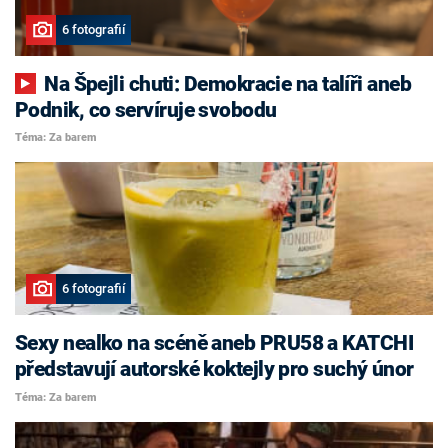
6 fotografií
Na Špejli chuti: Demokracie na talíři aneb
Podnik, co servíruje svobodu
Téma: Za barem
6 fotografií
Sexy nealko na scéně aneb PRU58 a KATCHI
představují autorské koktejly pro suchý únor
Téma: Za barem