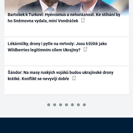
Bartošek k Turkovi: Hyenismus a nehoráznost. Ke stíhání by
ho Sněmovna vydala, míní Vondráček
Lékárničky, drony i pytle na mrtvoly: Jsou tržiště jako
Wildberries legitimním cílem Ukrajiny?
Šándor: Na masy ruských vojáků budou ukrajinské drony
krátké. Konflikt se nevyvíjí dobře