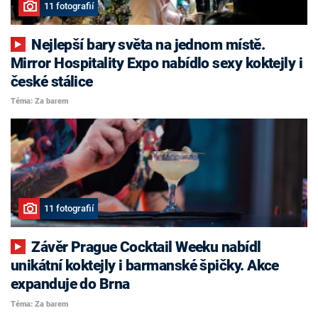
11 fotografií
Nejlepší bary světa na jednom místě.
Mirror Hospitality Expo nabídlo sexy koktejly i
české stálice
Téma: Za barem
11 fotografií
Závěr Prague Cocktail Weeku nabídl
unikátní koktejly i barmanské špičky. Akce
expanduje do Brna
Téma: Za barem