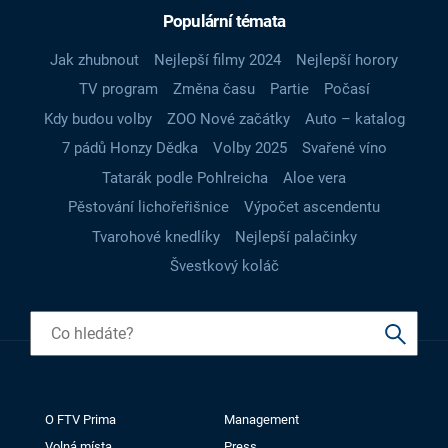
Populární témata
Jak zhubnout
Nejlepší filmy 2024
Nejlepší horory
TV program
Změna času
Partie
Počasí
Kdy budou volby
ZOO Nové začátky
Auto – katalog
7 pádů Honzy Dědka
Volby 2025
Svařené víno
Tatarák podle Pohlreicha
Aloe vera
Pěstování lichořeřišnice
Výpočet ascendentu
Tvarohové knedlíky
Nejlepší palačinky
Švestkový koláč
O FTV Prima
Management
Volná místa
Press