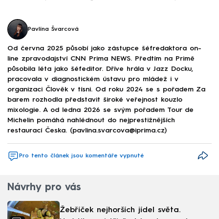
Pavlína Švarcová
Od června 2025 působí jako zástupce šéfredaktora on-
line zpravodajství CNN Prima NEWS. Předtím na Primě
působila léta jako šéfeditor. Dříve hrála v Jazz Docku,
pracovala v diagnostickém ústavu pro mládež i v
organizaci Člověk v tísni. Od roku 2024 se s pořadem Za
barem rozhodla představit široké veřejnost kouzlo
mixologie. A od ledna 2026 se svým pořadem Tour de
Michelin pomáhá nahlédnout do nejprestižnějších
restaurací Česka. (pavlina.svarcova@iprima.cz)
Pro tento článek jsou komentáře vypnuté
Návrhy pro vás
Žebříček nejhorších jídel světa.