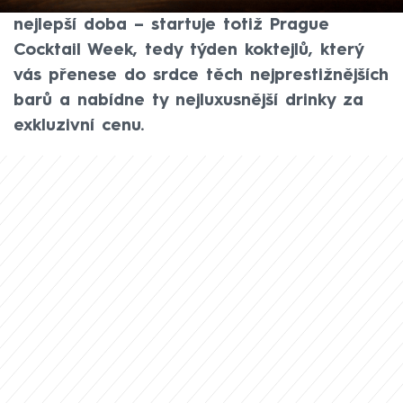
kde začít? Pak je pro vás 6. květen ta
nejlepší doba – startuje totiž Prague
Cocktail Week, tedy týden koktejlů, který
vás přenese do srdce těch nejprestižnějších
barů a nabídne ty nejluxusnější drinky za
exkluzivní cenu.