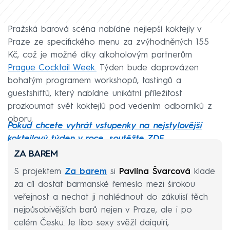
Pražská barová scéna nabídne nejlepší koktejly v
Praze ze specifického menu za zvýhodněných 155
Kč, což je možné díky alkoholovým partnerům
Prague Cocktail Week.
Týden bude doprovázen
bohatým programem workshopů, tastingů a
guestshiftů, který nabídne unikátní příležitost
prozkoumat svět koktejlů pod vedením odborníků z
oboru.
Pokud chcete vyhrát vstupenky na nejstylovější
koktejlový týden v roce, soutěžte ZDE.
ZA BAREM
S projektem
Za barem
si
Pavlína Švarcová
klade
za cíl dostat barmanské řemeslo mezi širokou
veřejnost a nechat ji nahlédnout do zákulisí těch
nejpůsobivějších barů nejen v Praze, ale i po
celém Česku. Je libo sexy svěží daiquiri,