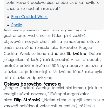
sofistikovaný boulevardier, anebo zkrátka nevíte a
chcete se nechat inspirovat?
Brno Cocktail Week
Špejle
Jedinečná příležitost pro milovníky koktejlů a
Bugsy´s Bar
gastronomie vychutnat si týden plný zážitků,
Whisky Life! Prague
objevování nových chutí, míst a samozřejmě oslavu
umění barového řemesla jako takového. Prague
Becher´s Bar
Cocktail Week se koná od
6.
do
13. května
. Datum
je signifikantní, každý ročník probíhá v tomto období,
protože právě 6. května 1806 byla poprvé položena
otázka, co je to koktejl, a 13. května téhož roku byla
tato otázka zodpovězena.
Oslava barového řemesla
„Prague Cocktail Week je ideální platformou, jak tuto
energii ukázat navenek,“ říká spoluorganizátor
akce
Filip Stránský
. „Naším cílem je spojit komunitu a
zároveň nabídnout veřejnosti autentický zážitek z