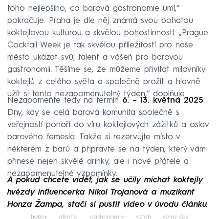
toho nejlepšího, co barová gastronomie umí,“
pokračuje. Praha je dle něj známá svou bohatou
koktejlovou kulturou a skvělou pohostinností. „Prague
Cocktail Week je tak skvělou příležitostí pro naše
město ukázat svůj talent a vášeň pro barovou
gastronomii. Těšíme se, že můžeme přivítat milovníky
koktejlů z celého světa a společně prožít a hlavně
užít si tento nezapomenutelný týden,“ doplňuje.
Nezapomeňte tedy na termín
6. – 13. května 2025
.
Dny, kdy se celá barová komunita společně s
veřejností ponoří do víru koktejlových zážitků a oslav
barového řemesla. Takže si rezervujte místo v
některém z barů a připravte se na týden, který vám
přinese nejen skvělé drinky, ale i nové přátele a
nezapomenutelné vzpomínky.
A pokud chcete vidět, jak se učily míchat koktejly
hvězdy influencerka Nikol Trojanová a muzikant
Honza Žampa, stačí si pustit video v úvodu článku.
hobby
alkohol
gastronomie
vztah
volný čas