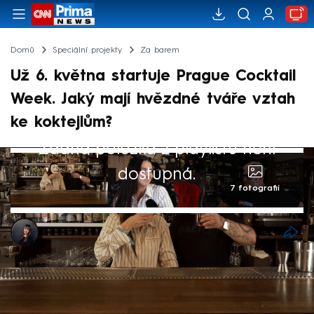
Domů
Speciální projekty
Za barem
Už 6. května startuje Prague Cocktail
Week. Jaký mají hvězdné tváře vztah
ke koktejlům?
Žádná položka z playlistu není
dostupná.
7 fotografií
Pavlína Švarcová
2. kvě 2025, 11:40
Nebaví vás pít jen Mojito a Cuba Libre?
Chcete zažít něco nového, ale nevíte, jak a