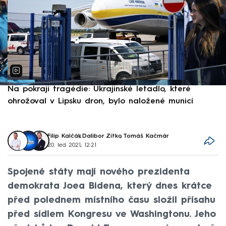
Na pokraji tragédie: Ukrajinské letadlo, které
P
ohrožoval v Lipsku dron, bylo naložené municí
e
Filip Kalčák
,
Dalibor Zítko
,
Tomáš Kačmár
20. led 2021, 12:21
Spojené státy mají nového prezidenta
demokrata Joea Bidena, který dnes krátce
před polednem místního času složil přísahu
před sídlem Kongresu ve Washingtonu. Jeho