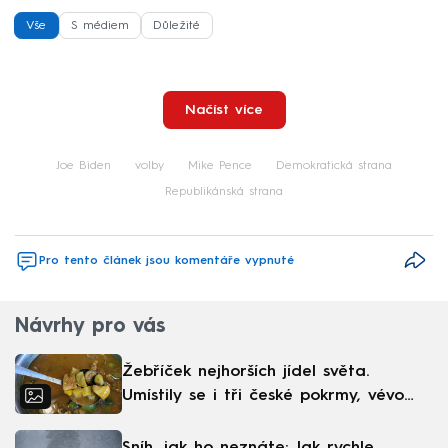
Vše
S médiem
Důležité
Načíst více
Joe Biden
volby
Mike Pence
Demokratická strana
Republikánská strana
Pro tento článek jsou komentáře vypnuté
Návrhy pro vás
Žebříček nejhorších jídel světa.
Umístily se i tři české pokrmy, vévodí
skandinávská kuchyně
Sníh, jak ho neznáte: Jak rychle