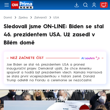
Domů
Zprávy
Zahraničí
USA
Sledovali jsme ON-LINE: Biden se stal
46. prezidentem USA. Už zasedl v
Bílém domě
NEŽ ZAČNETE ČÍST
Joe Biden se stal 46. prezidentem USA a pronesl
inaugurační projev. Demokrat ujistil, že chce Ameriku
spojovat a hodlá být prezidentem všech. Kamala Harrisová
se stala první viceprezidentkou v historii země. Donald
Trump odletěl na Floridu a ceremonie se nezúčastnil.
Žádná položka z playlistu není
Výběr redakce
dostupná.