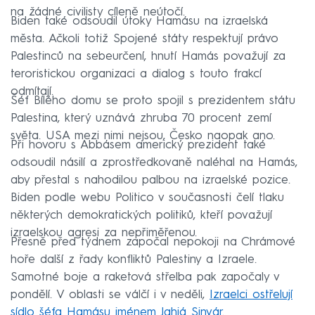
na žádné civilisty cíleně neútočí.
Biden také odsoudil útoky Hamásu na izraelská
města. Ačkoli totiž Spojené státy respektují právo
Palestinců na sebeurčení, hnutí Hamás považují za
teroristickou organizaci a dialog s touto frakcí
odmítají.
Šéf Bílého domu se proto spojil s prezidentem státu
Palestina, který uznává zhruba 70 procent zemí
světa. USA mezi nimi nejsou, Česko naopak ano.
Při hovoru s Abbásem americký prezident také
odsoudil násilí a zprostředkovaně naléhal na Hamás,
aby přestal s nahodilou palbou na izraelské pozice.
Biden podle webu Politico v současnosti čelí tlaku
některých demokratických politiků, kteří považují
izraelskou agresi za nepřiměřenou.
Přesně před týdnem započal nepokoji na Chrámové
hoře další z řady konfliktů Palestiny a Izraele.
Samotné boje a raketová střelba pak započaly v
pondělí. V oblasti se válčí i v neděli,
Izraelci ostřelují
sídlo šéfa Hamásu jménem Jahjá Sinvár
.