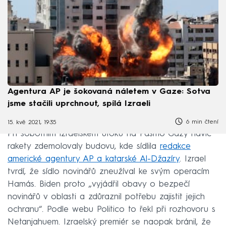
Agentura AP je šokovaná náletem v Gaze: Sotva
jsme stačili uprchnout, spílá Izraeli
6 min čtení
15. kvě 2021, 19:35
Při sobotním izraelském útoku na Pásmo Gazy navíc
rakety zdemolovaly budovu, kde sídlila
redakce
americké agentury AP a katarské Al-Džazíry
. Izrael
tvrdí, že sídlo novinářů zneužíval ke svým operacím
Hamás. Biden proto „vyjádřil obavy o bezpečí
novinářů v oblasti a zdůraznil potřebu zajistit jejich
ochranu“. Podle webu Politico to řekl při rozhovoru s
Netanjahuem. Izraelský premiér se naopak bránil, že