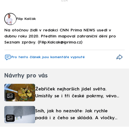
USA
Filip Kalčák
Na otočnou židli v redakci CNN Prima NEWS usedl v
dubnu roku 2020. Předtím mapoval zahraniční dění pro
Seznam zprávy. (Filip.Kalcak@iprima.cz)
Pro tento článek jsou komentáře vypnuté
Návrhy pro vás
Žebříček nejhorších jídel světa.
Umístily se i tři české pokrmy, vévodí
skandinávská kuchyně
Sníh, jak ho neznáte: Jak rychle
padá i z čeho se skládá. A vločky
nejsou bílé