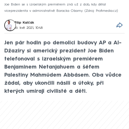
Joe Biden se s izraelským premiérem zná už z dob, kdy dělal
viceprezidenta v administrativě Baracka Obamy.
Zdroj: Profimedia.cz
Filip Kalčák
16. kvě 2021, 10:48
Jen pár hodin po demolici budovy AP a Al-
Džazíry si americký prezident Joe Biden
telefonoval s izraelským premiérem
Benjaminem Netanjahuem a šéfem
Palestiny Mahmúdem Abbásem. Oba vůdce
žádal, aby ukončili násilí a útoky, při
kterých umírají civilisté a děti.