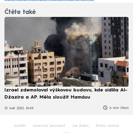
Čtěte také
Izrael zdemoloval výškovou budovu, kde sídlila Al-
Džazíra a AP. Měla sloužit Hamásu
6 min čtení
15. kvě 2021, 16:49
konflikt
americký prezident
Joe Biden
Blízký východ