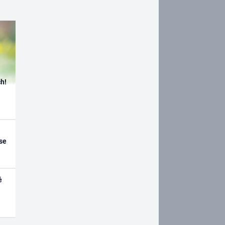
h!
se
é