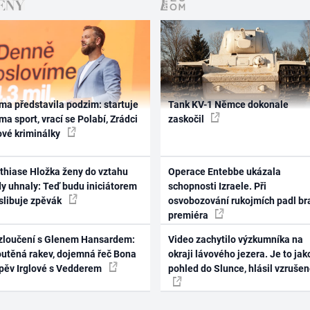
ma představila podzim: startuje
Tank KV-1 Němce dokonale
ma sport, vrací se Polabí, Zrádci
zaskočil
ové kriminálky
thiase Hložka ženy do vztahu
Operace Entebbe ukázala
dy uhnaly: Teď budu iniciátorem
schopnosti Izraele. Při
 slibuje zpěvák
osvobozování rukojmích padl br
premiéra
zloučení s Glenem Hansardem:
Video zachytilo výzkumníka na
outěná rakev, dojemná řeč Bona
okraji lávového jezera. Je to jak
zpěv Irglové s Vedderem
pohled do Slunce, hlásil vzruše