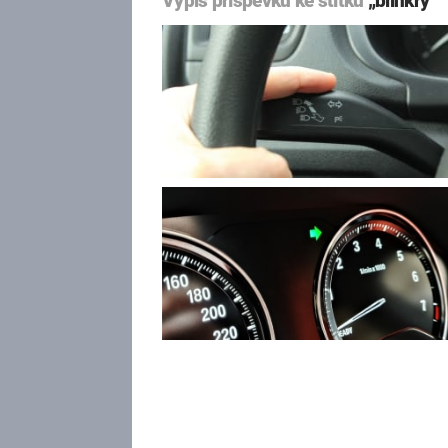
Výpis příspěvků ke štítku
„blinkry“