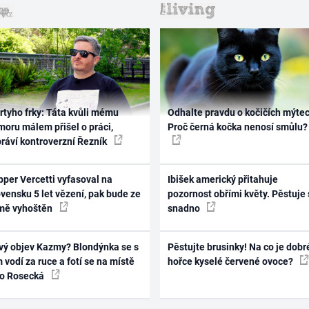
rtyho frky: Táta kvůli mému
Odhalte pravdu o kočičích mýtec
oru málem přišel o práci,
Proč černá kočka nenosí smůlu?
práví kontroverzní Řezník
per Vercetti vyfasoval na
Ibišek americký přitahuje
vensku 5 let vězení, pak bude ze
pozornost obřími květy. Pěstuje 
mě vyhoštěn
snadno
vý objev Kazmy? Blondýnka se s
Pěstujte brusinky! Na co je dobr
 vodí za ruce a fotí se na místě
hořce kyselé červené ovoce?
ko Rosecká