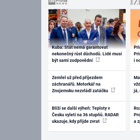
Kuba: Stát nemá garantovat
Pri
nekonečný růst důchodů. Lidé musí
Pri
být sami zodpovědní
i n
Zemřel už před příjezdem
Ma
záchranářů. Motorkář na
vž
Znojemsku nezvládl zatáčku
já,
Blíží se další výheň: Teploty v
Ro
Česku vyletí na 36 stupňů. RADAR
Pr
ukazuje, kdy přijde zvrat
a 