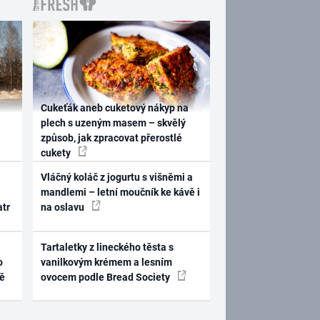
Cukeťák aneb cuketový nákyp na
plech s uzeným masem – skvělý
způsob, jak zpracovat přerostlé
cukety
Vláčný koláč z jogurtu s višněmi a
mandlemi – letní moučník ke kávě i
atr
na oslavu
Tartaletky z lineckého těsta s
o
vanilkovým krémem a lesním
ně
ovocem podle Bread Society