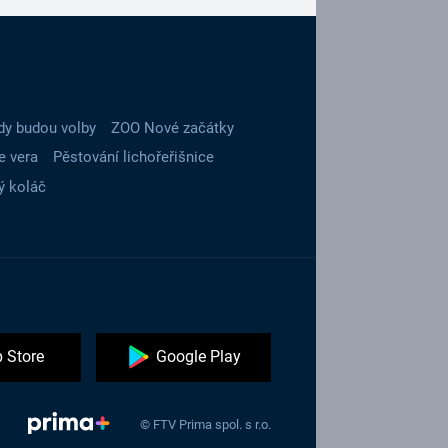
dy budou volby
ZOO Nové začátky
e vera
Pěstování lichořeřišnice
ý koláč
 Store
Google Play
© FTV Prima spol. s r.o.