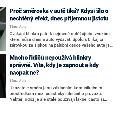
Proč směrovka v autě tiká? Kdysi šlo o
nechtěný efekt, dnes příjemnou jistotu
Téma: Auto
Cvakání blinkru patří k nejméně obtěžujícím zvukům,
které může dnešní auto vydávat. Spolu s blikající
žárovkou za šipkou na palubní desce vašeho auta jsou
jemné, rytmické tóny tikání znamením, že váš blinkr
funguje správně. I když technologie pokročila, tato
Mnoho řidičů nepoužívá blinkry
funkce zůstala konstantní po celé generace vozidel –
správně. Víte, kdy je zapnout a kdy
alespoň řidičům se to tak jeví. Historie je ale trochu
naopak ne?
kompiikovanější.
Téma: Auto
Ukazatele směru jsou základním komunikačním
prostředkem mezi účastníky silničního provozu.
Někteří řidiči je ale stále používají laxně, často si
nejsou jistí, před kterými úkony musí „vyhodit blinkr“,
nebo dokonce považují blikání za nadbytečné. To má
samozřejmě za následek snížení plynulosti, ale hlavně
bezpečnosti provozu. Správné používání směrovek
přitom není žádná věda, stačí se řídit jasně