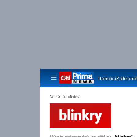
Domácí
Zahranič
Pořady
Domů
blinkry
blinkry