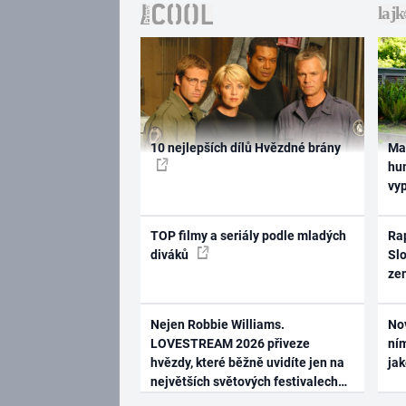
10 nejlepších dílů Hvězdné brány
Ma
hum
vy
TOP filmy a seriály podle mladých
Rap
diváků
Slo
ze
Nejen Robbie Williams.
No
LOVESTREAM 2026 přiveze
ním
hvězdy, které běžně uvidíte jen na
ja
největších světových festivalech