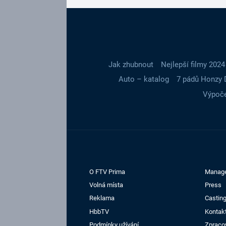
Jak zhubnout
Nejlepší filmy 2024
Auto – katalog
7 pádů Honzy 
Výpoče
O FTV Prima
Manag
Volná místa
Press
Reklama
Casting
HbbTV
Kontak
Podmínky užívání
Zpraco