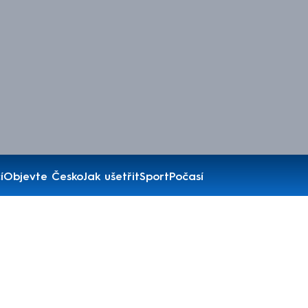
í
Objevte Česko
Jak ušetřit
Sport
Počasí