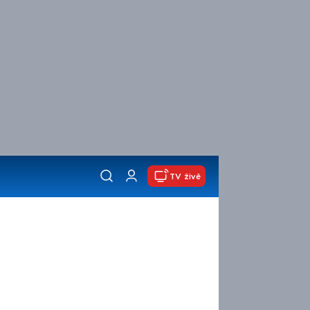
TV živě