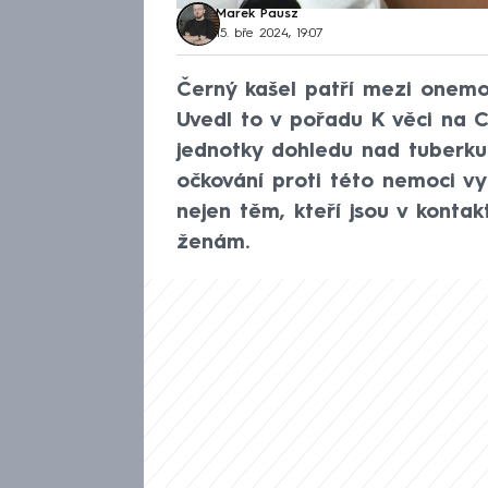
Marek Pausz
15. bře 2024, 19:07
Černý kašel patří mezi onemoc
Uvedl to v pořadu K věci na
jednotky dohledu nad tuberkul
očkování proti této nemoci vy
nejen těm, kteří jsou v konta
ženám.