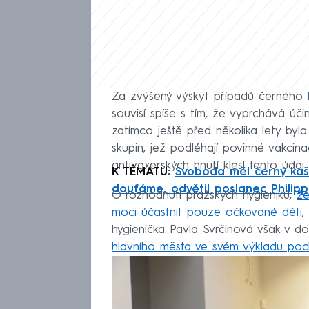
Za zvýšený výskyt případů černého k
souvisí spíše s tím, že vyprchává úči
zatímco ještě před několika lety byl
skupin, jež podléhají povinné vakcin
antivaxerských hnutí klesl tento údaj
K TÉMATU:
Svoboda měl černý kaše
doufáme, odvětil poslanec Philipp
O rozhodnutí pražských hygieniků,
že
moci účastnit pouze očkované děti
,
hygienička Pavla Svrčinová však v d
hlavního města ve svém výkladu poch