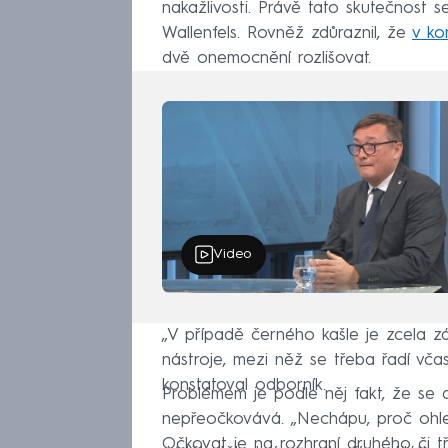
nakažlivosti. Právě tato skutečnost s
Wallenfels. Rovněž zdůraznil, že
v ko
dvě onemocnění rozlišovat.
Video
„V případě černého kašle je zcela z
nástroje, mezi něž se třeba řadí vča
konstatoval odborník.
Problémem je podle něj fakt, že se 
nepřeočkovává. „Nechápu, proč ohle
Očkovat je na rozhraní druhého či třet