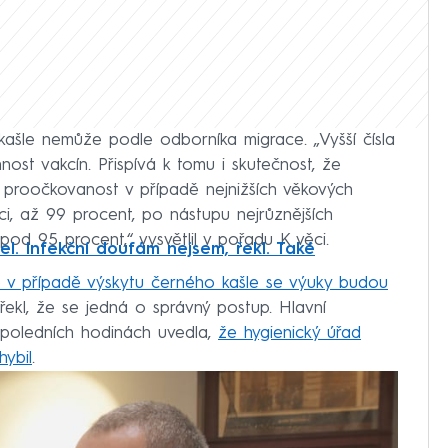
ašle nemůže podle odborníka migrace. „Vyšší čísla
nnost vakcín. Přispívá k tomu i skutečnost, že
a proočkovanost v případě nejnižších věkových
aci, až 99 procent, po nástupu nejrůznějších
 pod 95 procent,“ vysvětlil v pořadu K věci.
l. Infekční doufám nejsem, řekl. Také
 v případě výskytu černého kašle se výuky budou
 řekl, že se jedná o správný postup. Hlavní
opoledních hodinách uvedla,
že hygienický úřad
ybil
.