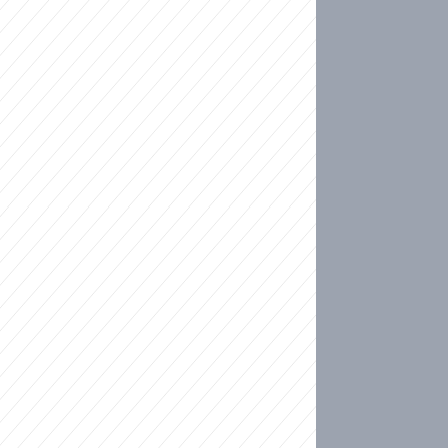
ideo
kat migranty do Česka? Sami by odešli, tvrdí exp
ické sebevraždě