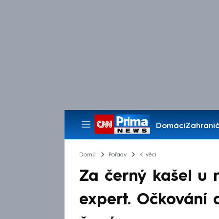
Domácí
Zahranič
Pořady
Domů
Pořady
K věci
Za černý kašel u 
expert. Očkování 