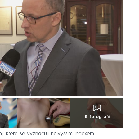
8 fotografií
í, které se vyznačují nejvyšším indexem