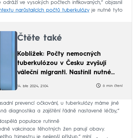
e odráží ve vysokých počtech infikovaných,“ objasnil
ntextu narůstajících počtů tuberkulózy
je nutné tyto
Čtěte také
Koblížek: Počty nemocných
tuberkulózou v Česku zvyšují
váleční migranti. Nastínil nutné
kroky
6 min čtení
14. bře 2024, 21:04
ásadní prevencí očkování, u tuberkulózy máme jiné
sná diagnostika a zajištění řádně nastavené léčby,“
dospělá populace rutinně
dně vakcinace těhotných žen panují obavy.
ího trimestru je nejlepší přístup,“ míní.