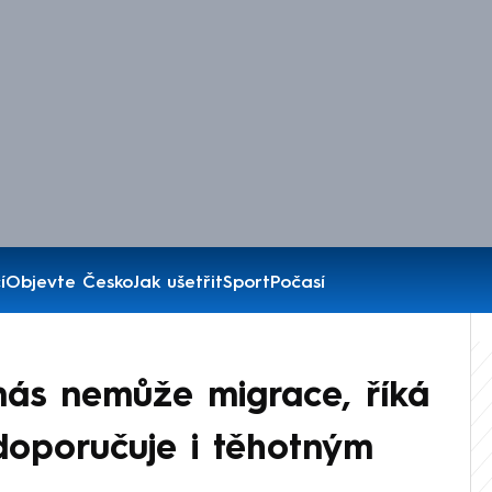
í
Objevte Česko
Jak ušetřit
Sport
Počasí
nás nemůže migrace, říká
doporučuje i těhotným