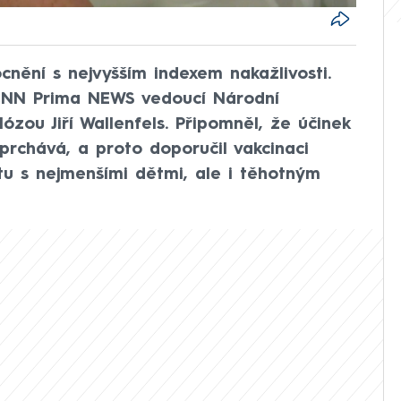
nění s nejvyšším indexem nakažlivosti.
 CNN Prima NEWS vedoucí Národní
ózou Jiří Wallenfels. Připomněl, že účinek
prchává, a proto doporučil vakcinaci
ktu s nejmenšími dětmi, ale i těhotným