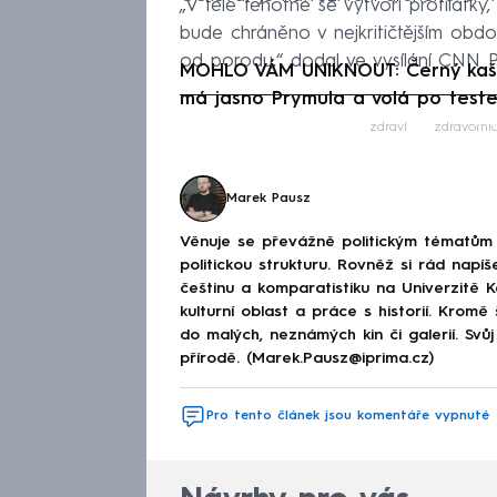
„V těle těhotné se vytvoří protilátk
bude chráněno v nejkritičtějším obdo
od porodu,“ dodal ve vysílání CNN 
MOHLO VÁM UNIKNOUT: Černý kašel 
má jasno Prymula a volá po test
Fa
zdraví
zdravotnic
Marek Pausz
Věnuje se převážně politickým tématům 
politickou strukturu. Rovněž si rád napíš
češtinu a komparatistiku na Univerzitě K
kulturní oblast a práce s historií. Krom
do malých, neznámých kin či galerií. Svů
přírodě. (Marek.Pausz@iprima.cz)
Pro tento článek jsou komentáře vypnuté