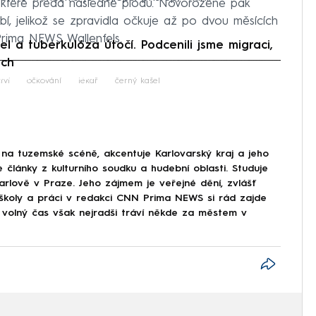
y, které předá následně plodu. Novorozeně pak
bí, jelikož se zpravidla očkuje až po dvou měsících
Prima NEWS Wallenfels.
a tuberkulóza útočí. Podcenili jsme migraci,
ech
iled to fetch
tví
očkování
lékař
černý kašel
na tuzemské scéně, akcentuje Karlovarský kraj a jeho
e články z kulturního soudku a hudební oblasti. Studuje
arlově v Praze. Jeho zájmem je veřejné dění, zvlášť
ě školy a práci v redakci CNN Prima NEWS si rád zajde
j volný čas však nejradši tráví někde za městem v