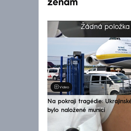
ženám
Žádná položka z
Výběr redakce
Video
Na pokraji tragédie: Ukrajinsk
bylo naložené municí