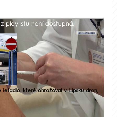
 playlistu není dostupná.
V
é letadlo, které ohrožoval v Lipsku dron,
Přilá
polit