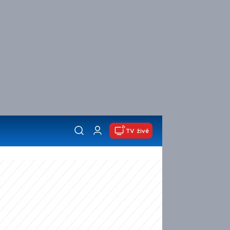
TV živě