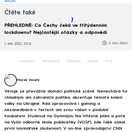
Čtěte také
PŘEHLEDNĚ: Co Čechy čeká ve třítýdenním
lockdownu? Nejčastější otázky a odpovědi
6 min čtení
1. bře 2021, 23:12
cestování
Velikonoce
lyžování
policie
hory
Marek Veselý
Věnuje se převážně domácí politické scéně. Nenechává ho
chladným ani zahraniční politika, akcentuje témata kolem
války na Ukrajině. Rád zpracovává i gaming a
nezanedbává v textech ani svou vášeň v podobě
houbaření. Studoval na Gymnáziu Na Vítězné pláni a poté
na Vyšší odborné škole publicistiky (VOŠP), kde také získal
první novinářské zkušenosti. V on-line zpravodajství CNN