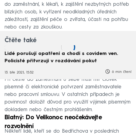
do zaměstnání, k lékaři, k zajištění nezbytných potřeb
blízkých osob, k vyřízení neodkladných úředních
záležitostí, zajištění péče o zvířata, účasti na pohřbu
nebo cesty za zkouškou.
Čtěte také
Lidé porušují opatření a chodí s covidem ven.
Policisté přitvrzují v rozdávání pokut
6 min čtení
13. bře 2021, 15:32
Při cestě do zaměstnání u sebe musí mít člověk
písemné či elektronické potvrzení zaměstnavatele
nebo pracovní smlouvu. V ostatních případech je
povinnost doložit důvod pro využití výjimek písemným
dokladem nebo čestným prohlášením.
Blatný: Do Velikonoc neočekávejte
rozvolnění
Někteří lidé, kteří se do Bedřichova v posledních