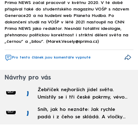
Prima NEWS začal pracovat v květnu 2020. V té době
přispíval také do studentského magazínu VOŠP s názvem
Generace20 a na hudební web Planeta Hudba. Po
dokončení studií na VOŠP v létě 2021 nastoupil na CNN
Prima NEWS jako redaktor. Nesnáší totalitní ideologie,
přehnanou politickou korektnost i striktní dělení světa na
„černou“ a „bílou“. (Marek.Vesely@iprima.cz)
Pro tento článek jsou komentáře vypnuté
Návrhy pro vás
Žebříček nejhorších jídel světa.
Umístily se i tři české pokrmy, vévodí
skandinávská kuchyně
Sníh, jak ho neznáte: Jak rychle
padá i z čeho se skládá. A vločky
nejsou bílé