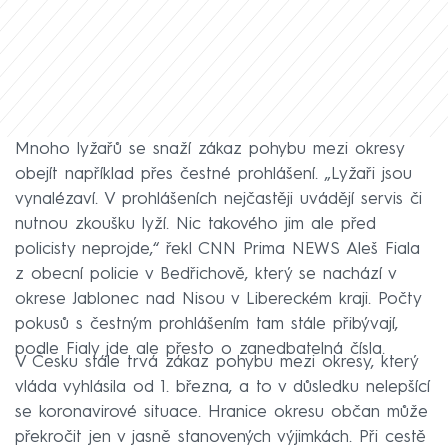
Mnoho lyžařů se snaží zákaz pohybu mezi okresy
obejít například přes čestné prohlášení. „Lyžaři jsou
vynalézaví. V prohlášeních nejčastěji uvádějí servis či
nutnou zkoušku lyží. Nic takového jim ale před
policisty neprojde,“ řekl CNN Prima NEWS Aleš Fiala
z obecní policie v Bedřichově, který se nachází v
okrese Jablonec nad Nisou v Libereckém kraji. Počty
pokusů s čestným prohlášením tam stále přibývají,
podle Fialy jde ale přesto o zanedbatelná čísla.
V Česku stále trvá zákaz pohybu mezi okresy, který
vláda vyhlásila od 1. března, a to v důsledku nelepšící
se koronavirové situace. Hranice okresu občan může
překročit jen v jasně stanovených výjimkách. Při cestě