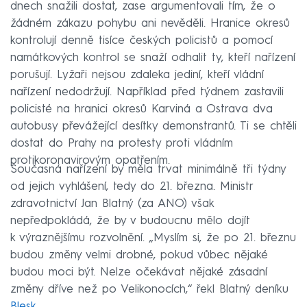
dnech snažili dostat, zase argumentovali tím, že o
žádném zákazu pohybu ani nevěděli. Hranice okresů
kontrolují denně tisíce českých policistů a pomocí
namátkových kontrol se snaží odhalit ty, kteří nařízení
porušují. Lyžaři nejsou zdaleka jediní, kteří vládní
nařízení nedodržují. Například před týdnem zastavili
policisté na hranici okresů Karviná a Ostrava dva
autobusy převážející desítky demonstrantů. Ti se chtěli
dostat do Prahy na protesty proti vládním
protikoronavirovým opatřením.
Současná nařízení by měla trvat minimálně tři týdny
od jejich vyhlášení, tedy do 21. března. Ministr
zdravotnictví Jan Blatný (za ANO) však
nepředpokládá, že by v budoucnu mělo dojít
k výraznějšímu rozvolnění. „Myslím si, že po 21. březnu
budou změny velmi drobné, pokud vůbec nějaké
budou moci být. Nelze očekávat nějaké zásadní
změny dříve než po Velikonocích,“ řekl Blatný deníku
Blesk
.