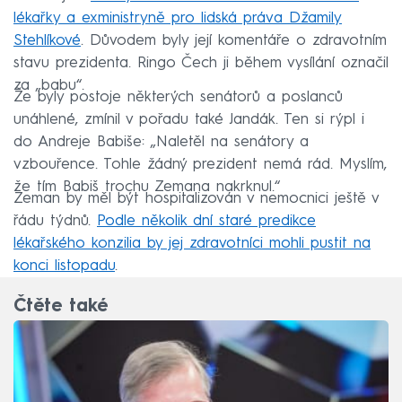
lékařky a exministryně pro lidská práva Džamily
Stehlíkové
. Důvodem byly její komentáře o zdravotním
stavu prezidenta. Ringo Čech ji během vysílání označil
za „babu“.
Že byly postoje některých senátorů a poslanců
unáhlené, zmínil v pořadu také Jandák. Ten si rýpl i
do Andreje Babiše: „Naletěl na senátory a
vzbouřence. Tohle žádný prezident nemá rád. Myslím,
že tím Babiš trochu Zemana nakrknul.“
Zeman by měl být hospitalizován v nemocnici ještě v
řádu týdnů.
Podle několik dní staré predikce
lékařského konzilia by jej zdravotníci mohli pustit na
konci listopadu
.
Čtěte také