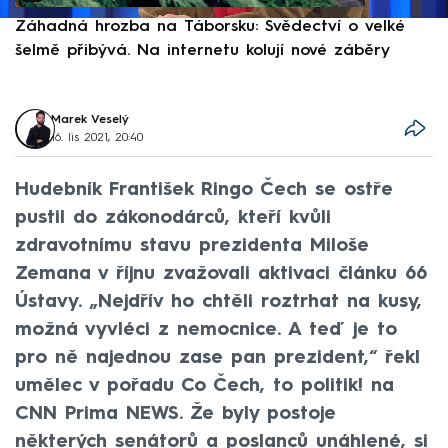
Záhadná hrozba na Táborsku: Svědectví o velké
S
šelmě přibývá. Na internetu kolují nové záběry
d
Marek Veselý
16. lis 2021, 20:40
Hudebník František Ringo Čech se ostře
pustil do zákonodárců, kteří kvůli
zdravotnímu stavu prezidenta Miloše
Zemana v říjnu zvažovali aktivaci článku 66
Ústavy. „Nejdřív ho chtěli roztrhat na kusy,
možná vyvléci z nemocnice. A teď je to
pro ně najednou zase pan prezident,“ řekl
umělec v pořadu Co Čech, to politik! na
CNN Prima NEWS. Že byly postoje
některých senátorů a poslanců unáhlené, si