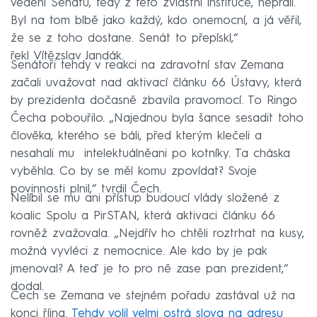
vedení Senátu, tedy z této zvláštní instituce, nepřáli.
Byl na tom blbě jako každý, kdo onemocní, a já věřil,
že se z toho dostane. Senát to přepískl,“
řekl Vítězslav Jandák.
Senátoři tehdy v reakci na zdravotní stav Zemana
začali uvažovat nad aktivací článku 66 Ústavy, která
by prezidenta dočasně zbavila pravomocí. To Ringo
Čecha pobouřilo. „Najednou byla šance sesadit toho
člověka, kterého se báli, před kterým klečeli a
nesahali mu intelektuálněani po kotníky. Ta cháska
vyběhla. Co by se měl komu zpovídat? Svoje
povinnosti plnil,“ tvrdil Čech.
Nelíbil se mu ani přístup budoucí vlády složené z
koalic Spolu a PirSTAN, která aktivaci článku 66
rovněž zvažovala. „Nejdřív ho chtěli roztrhat na kusy,
možná vyvléci z nemocnice. Ale kdo by je pak
jmenoval? A teď je to pro ně zase pan prezident,“
dodal.
Čech se Zemana ve stejném pořadu zastával už na
konci října.
Tehdy volil velmi ostrá slova na adresu