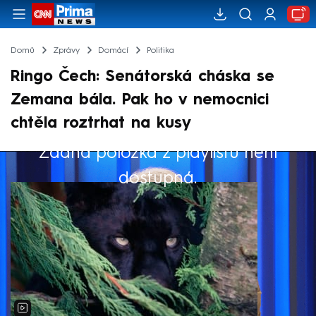
Domů
Zprávy
Domácí
Politika
Ringo Čech: Senátorská cháska se
Zemana bála. Pak ho v nemocnici
chtěla roztrhat na kusy
Žádná položka z playlistu není
Výběr redakce
dostupná.