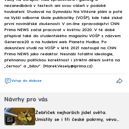
nezanedbává v textech ani svou vášeň v podobě
houbaření. Studoval na Gymnáziu Na Vítězné pláni a poté
na Vyšší odborné škole publicistiky (VOŠP), kde také získal
první novinářské zkušenosti. V on-line zpravodajství CNN
Prima NEWS začal pracovat v květnu 2020. V té době
přispíval také do studentského magazínu VOŠP s názvem
Generace20 a na hudební web Planeta Hudba. Po
dokončení studií na VOŠP v létě 2021 nastoupil na CNN
Prima NEWS jako redaktor. Nesnáší totalitní ideologie,
přehnanou politickou korektnost i striktní dělení světa na
„černou“ a „bílou“. (Marek.Vesely@iprima.cz)
Vstup do diskuze
Návrhy pro vás
Žebříček nejhorších jídel světa.
Umístily se i tři české pokrmy, vévodí
skandinávská kuchyně