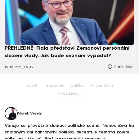
PŘEHLEDNĚ: Fiala představí Zemanovi personální
složení vlády. Jak bude seznam vypadat?
6 min čtení
16. lis 2021, 09:08
zdraví
nemocnice
politika
Andrej Babiš
Miloš Zeman
Marek Veselý
Věnuje se převážně domácí politické scéně. Nenechává ho
chladným ani zahraniční politika, akcentuje témata kolem
války na Ukrajině. Rád zpracovává i gaming a