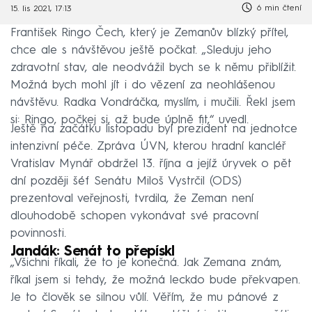
6 min čtení
15. lis 2021, 17:13
František Ringo Čech, který je Zemanův blízký přítel,
chce ale s návštěvou ještě počkat. „Sleduju jeho
zdravotní stav, ale neodvážil bych se k němu přiblížit.
Možná bych mohl jít i do vězení za neohlášenou
návštěvu. Radka Vondráčka, myslím, i mučili. Řekl jsem
si: Ringo, počkej si, až bude úplně fit,“ uvedl.
Ještě na začátku listopadu byl prezident na jednotce
intenzivní péče. Zpráva ÚVN, kterou hradní kancléř
Vratislav Mynář obdržel 13. října a jejíž úryvek o pět
dní později šéf Senátu Miloš Vystrčil (ODS)
prezentoval veřejnosti, tvrdila, že Zeman není
dlouhodobě schopen vykonávat své pracovní
povinnosti.
Jandák: Senát to přepískl
„Všichni říkali, že to je konečná. Jak Zemana znám,
říkal jsem si tehdy, že možná leckdo bude překvapen.
Je to člověk se silnou vůlí. Věřím, že mu pánové z