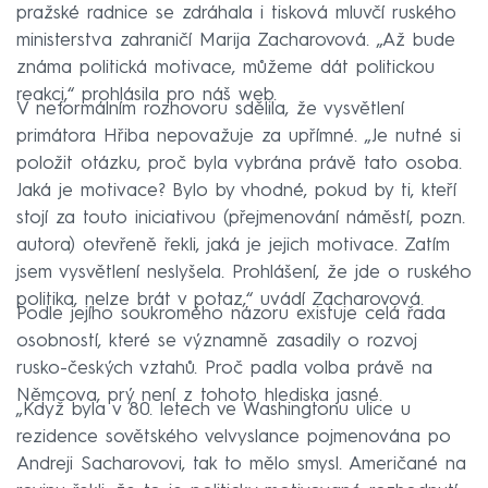
pražské radnice se zdráhala i tisková mluvčí ruského
ministerstva zahraničí Marija Zacharovová. „Až bude
známa politická motivace, můžeme dát politickou
reakci,“ prohlásila pro náš web.
V neformálním rozhovoru sdělila, že vysvětlení
primátora Hřiba nepovažuje za upřímné. „Je nutné si
položit otázku, proč byla vybrána právě tato osoba.
Jaká je motivace? Bylo by vhodné, pokud by ti, kteří
stojí za touto iniciativou (přejmenování náměstí, pozn.
autora) otevřeně řekli, jaká je jejich motivace. Zatím
jsem vysvětlení neslyšela. Prohlášení, že jde o ruského
politika, nelze brát v potaz,“ uvádí Zacharovová.
Podle jejího soukromého názoru existuje celá řada
osobností, které se významně zasadily o rozvoj
rusko-českých vztahů. Proč padla volba právě na
Němcova, prý není z tohoto hlediska jasné.
„Když byla v 80. letech ve Washingtonu ulice u
rezidence sovětského velvyslance pojmenována po
Andreji Sacharovovi, tak to mělo smysl. Američané na