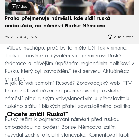
Video
Praha přejmenuje náměstí, kde sídlí ruská
ambasáda, na náměstí Borise Němcova
6 min čtení
24. úno 2020, 15:49
„Vůbec nechápu, proč by to mělo být tak vnímáno.
Tady se bavíme o bývalém vicepremiérovi Ruské
federace a dřívějším úspěšném regionálním politikovi v
Rusku, který byl zavražděn,“ řekl serveru Aktuálně.cz
primátor.
A jak to vidí samotní Rusové? Zpravodajský web FTV
Prima zjišťoval názor na přejmenování pražského
náměstí před ruským velvyslanectvím u představitelů
ruského státu i blízkých přátel zavražděného politika.
„Chcete zničit Rusko?“
Ruský režim k pojmenování náměstí před ruskou
ambasádou na počest Borise Němcova zatím
nevydal žádné oficiální stanovisko. Komentovat krok