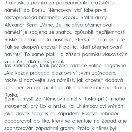
Protiruskou politiku za pojmenováním pražského
náměstí po Borisu Němcovovi vidí také první
místopředseda branného výboru Státní dumy
Alexandr Šerin. „Víme, že iniciativa přejmenovat
náměstí je spojena se snahou způsobit nepříjemnosti
Ruské federaci. Je to naschvál, kterým si sami škodíte.
Tak se alespoň chovají ti politici, kteří přejmenování
navrhují. To samé platí i o zřízení pomníku vlasovským
zrádcům,“ říká ruský politik.
Jak zdůrazňuje, krok pražské radnice vnímá negativně.
„Ale každý propadá bláznovství svým způsobem,
takže si nazývejte svá náměstí, jak chcete,“ dodává
poslanec za opoziční Liberálně demokratickou stranu
Ruska.
Šerin si myslí, že Němcov neměl v Rusku příliš mnoho
stoupenců, prý šlo o hrstku lidí. „Němcov byl vnímán
jako člověk spojený se Západem. Rusové nebudou
podporovat politika, který se orientuje na Západ a je
sponzorován západními granty. Proto k němu byl