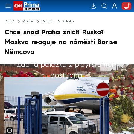
Domů
Zprávy
Domácí
Politika
Chce snad Praha zničit Rusko?
Moskva reaguje na náměstí Borise
Němcova
Žádná položka z playlistu není
Výběr redakce
dostupná.