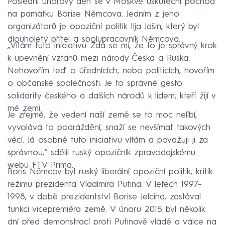
Poslední únorový den se v Moskvě uskuteční pochod
na památku Borise Němcova. Jedním z jeho
organizátorů je opoziční politik Ilja Jašin, který byl
dlouholetý přítel a spolupracovník Němcova.
„Vítám tuto iniciativu. Zdá se mi, že to je správný krok
k upevnění vztahů mezi národy Česka a Ruska.
Nehovořím teď o úřednících, nebo politicích, hovořím
o občanské společnosti. Je to správné gesto
solidarity českého a dalších národů k lidem, kteří žijí v
mé zemi.
Je zřejmé, že vedení naší země se to moc nelíbí,
vyvolává to podráždění, snaží se nevšímat takových
věcí. Já osobně tuto iniciativu vítám a považuji ji za
správnou,“ sdělil ruský opozičník zpravodajskému
webu FTV Prima.
Boris Němcov byl ruský liberální opoziční politik, kritik
režimu prezidenta Vladimira Putina. V letech 1997–
1998, v době prezidentství Borise Jelcina, zastával
funkci vicepremiéra země. V únoru 2015 byl několik
dní před demonstrací proti Putinově vládě a válce na