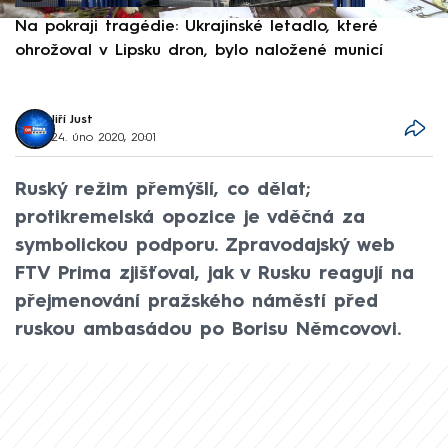
Na pokraji tragédie: Ukrajinské letadlo, které
P
ohrožoval v Lipsku dron, bylo naložené municí
e
Jiří Just
24. úno 2020, 20:01
Ruský režim přemýšlí, co dělat;
protikremelská opozice je vděčná za
symbolickou podporu. Zpravodajský web
FTV Prima zjišťoval, jak v Rusku reagují na
přejmenování pražského náměstí před
ruskou ambasádou po Borisu Němcovovi.