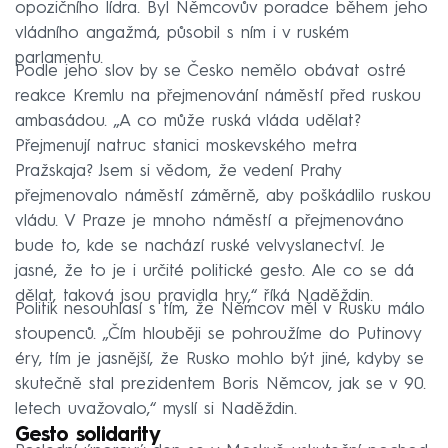
opozičního lídra. Byl Němcovův poradce během jeho
vládního angažmá, působil s ním i v ruském
parlamentu.
Podle jeho slov by se Česko nemělo obávat ostré
reakce Kremlu na přejmenování náměstí před ruskou
ambasádou. „A co může ruská vláda udělat?
Přejmenují natruc stanici moskevského metra
Pražskaja? Jsem si vědom, že vedení Prahy
přejmenovalo náměstí záměrně, aby poškádlilo ruskou
vládu. V Praze je mnoho náměstí a přejmenováno
bude to, kde se nachází ruské velvyslanectví. Je
jasné, že to je i určité politické gesto. Ale co se dá
dělat, taková jsou pravidla hry,“ říká Naděždin.
Politik nesouhlasí s tím, že Němcov měl v Rusku málo
stoupenců. „Čím hlouběji se pohroužíme do Putinovy
éry, tím je jasnější, že Rusko mohlo být jiné, kdyby se
skutečně stal prezidentem Boris Němcov, jak se v 90.
letech uvažovalo,“ myslí si Naděždin.
Gesto solidarity