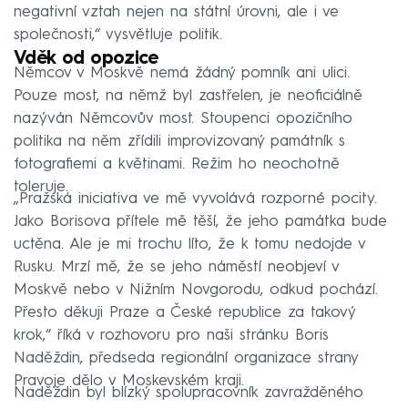
negativní vztah nejen na státní úrovni, ale i ve
společnosti,“ vysvětluje politik.
Vděk od opozice
Němcov v Moskvě nemá žádný pomník ani ulici.
Pouze most, na němž byl zastřelen, je neoficiálně
nazýván Němcovův most. Stoupenci opozičního
politika na něm zřídili improvizovaný památník s
fotografiemi a květinami. Režim ho neochotně
toleruje.
„Pražská iniciativa ve mě vyvolává rozporné pocity.
Jako Borisova přítele mě těší, že jeho památka bude
uctěna. Ale je mi trochu líto, že k tomu nedojde v
Rusku. Mrzí mě, že se jeho náměstí neobjeví v
Moskvě nebo v Nižním Novgorodu, odkud pochází.
Přesto děkuji Praze a České republice za takový
krok,“ říká v rozhovoru pro naši stránku Boris
Naděždin, předseda regionální organizace strany
Pravoje dělo v Moskevském kraji.
Naděždin byl blízký spolupracovník zavražděného