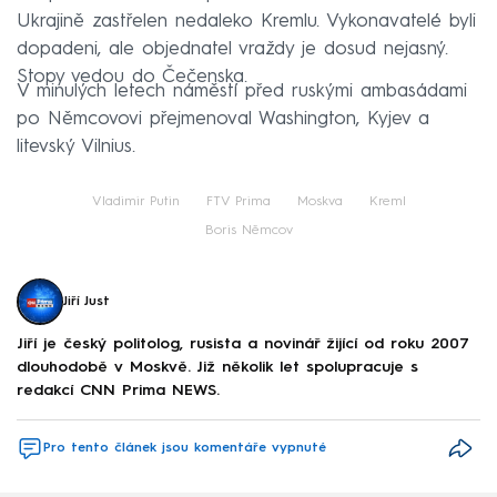
Ukrajině zastřelen nedaleko Kremlu. Vykonavatelé byli
dopadeni, ale objednatel vraždy je dosud nejasný.
Stopy vedou do Čečenska.
V minulých letech náměstí před ruskými ambasádami
po Němcovovi přejmenoval Washington, Kyjev a
litevský Vilnius.
Vladimir Putin
FTV Prima
Moskva
Kreml
Boris Němcov
Jiří Just
Jiří je český politolog, rusista a novinář žijící od roku 2007
dlouhodobě v Moskvě. Již několik let spolupracuje s
redakcí CNN Prima NEWS.
Pro tento článek jsou komentáře vypnuté