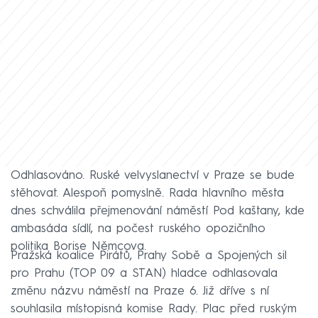
Odhlasováno. Ruské velvyslanectví v Praze se bude
stěhovat. Alespoň pomyslně. Rada hlavního města
dnes schválila přejmenování náměstí Pod kaštany, kde
ambasáda sídlí, na počest ruského opozičního
politika Borise Němcova.
Pražská koalice Pirátů, Prahy Sobě a Spojených sil
pro Prahu (TOP 09 a STAN) hladce odhlasovala
změnu názvu náměstí na Praze 6. Již dříve s ní
souhlasila místopisná komise Rady. Plac před ruským