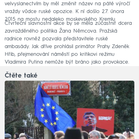
velvyslanectvím by měl změnit název na páté výročí
vraždy vůdce ruské opozice. K ní došlo 27. února
2015 na mostu nedaleko moskevského Kremlu.
Čtvrteční slavnostní akce by se měla zúčastnit dcera
zavražděného politika Žana Němcova. Pražská
radnice rovněž pozvala představitele ruské
ambasády. Jak dříve prohlásil primátor Prahy Zdeněk
Hřib, přejmenování náměstí po kritikovi režimu
Vladimira Putina nemůže být bráno jako provokace.
Čtěte také