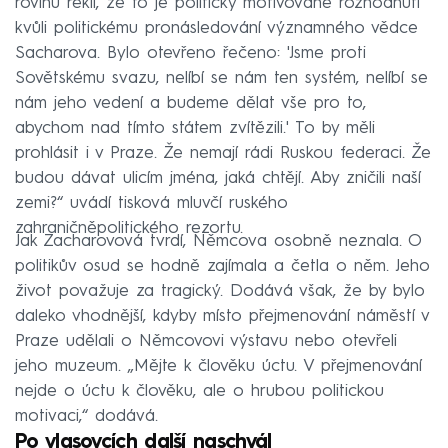
rovinu řekli, že to je politicky motivované rozhodnutí
kvůli politickému pronásledování významného vědce
Sacharova. Bylo otevřeno řečeno: 'Jsme proti
Sovětskému svazu, nelíbí se nám ten systém, nelíbí se
nám jeho vedení a budeme dělat vše pro to,
abychom nad tímto státem zvítězili.' To by měli
prohlásit i v Praze. Že nemají rádi Ruskou federaci. Že
budou dávat ulicím jména, jaká chtějí. Aby zničili naší
zemi?“ uvádí tisková mluvčí ruského
zahraničněpolitického rezortu.
Jak Zacharovová tvrdí, Němcova osobně neznala. O
politikův osud se hodně zajímala a četla o něm. Jeho
život považuje za tragický. Dodává však, že by bylo
daleko vhodnější, kdyby místo přejmenování náměstí v
Praze udělali o Němcovovi výstavu nebo otevřeli
jeho muzeum. „Mějte k člověku úctu. V přejmenování
nejde o úctu k člověku, ale o hrubou politickou
motivaci,“ dodává.
Po vlasovcích další naschvál