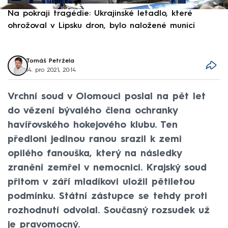
Na pokraji tragédie: Ukrajinské letadlo, které
P
ohrožoval v Lipsku dron, bylo naložené municí
e
Tomáš Petržela
14. pro 2021, 20:14
Vrchní soud v Olomouci poslal na pět let
do vězení bývalého člena ochranky
havířovského hokejového klubu. Ten
předloni jedinou ranou srazil k zemi
opilého fanouška, který na následky
zranění zemřel v nemocnici. Krajský soud
přitom v září mladíkovi uložil pětiletou
podmínku. Státní zástupce se tehdy proti
rozhodnutí odvolal. Současný rozsudek už
je pravomocný.