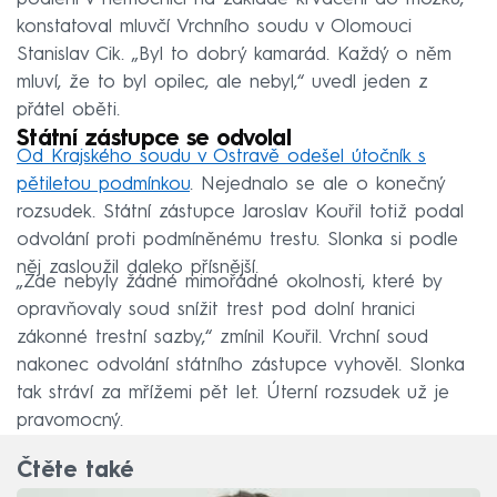
konstatoval mluvčí Vrchního soudu v Olomouci
Stanislav Cik. „Byl to dobrý kamarád. Každý o něm
mluví, že to byl opilec, ale nebyl,“ uvedl jeden z
přátel oběti.
Státní zástupce se odvolal
Od Krajského soudu v Ostravě odešel útočník s
pětiletou podmínkou
. Nejednalo se ale o konečný
rozsudek. Státní zástupce Jaroslav Kouřil totiž podal
odvolání proti podmíněnému trestu. Slonka si podle
něj zasloužil daleko přísnější.
„Zde nebyly žádné mimořádné okolnosti, které by
opravňovaly soud snížit trest pod dolní hranici
zákonné trestní sazby,“ zmínil Kouřil. Vrchní soud
nakonec odvolání státního zástupce vyhověl. Slonka
tak stráví za mřížemi pět let. Úterní rozsudek už je
pravomocný.
Čtěte také