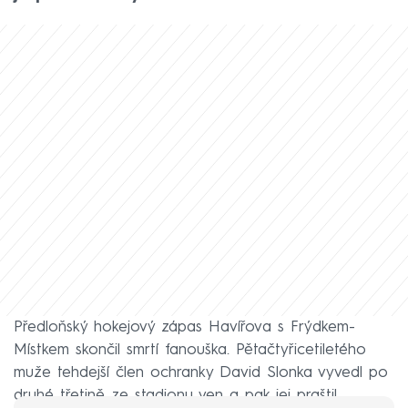
Předloňský hokejový zápas Havířova s Frýdkem-
Místkem skončil smrtí fanouška. Pětačtyřicetiletého
muže tehdejší člen ochranky David Slonka vyvedl po
druhé třetině ze stadionu ven a pak jej praštil.