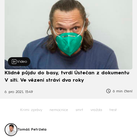
Video
Klidně půjdu do basy, tvrdí Ústečan z dokumentu
V síti. Ve vězení stráví dva roky
6 min čtení
6. pro 2021, 15:49
Krimi zprávy
nemocnice
smrt
vražda
trest
Tomáš Petržela