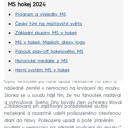
MS hokej 2024
Program a výsledky MS
Český tým na mistrovství světa
Základní skupiny MS v hokeji
MS v hokeji: Maskoti, dresy, logo
Pavouk play-off hokejového MS
Historické medaile z MS
Herní systém MS v hokeji
Opilý fanoušek po ráně upadl nešťastně na zem a
následně zemřel v nemocnici na krvácení do mozku.
Slonka se u soudu hájil tím, že mu fanoušek nadával
a vyhrožoval. Svého činu bývalý člen ochranky litoval.
„Obžalovaný při zajišťování pořadatelské služby
nečekaně a razantně udeřil poškozeného otevřenou
dlaní do hlavy. Poškozený upadl a poté zraněním
podlehl v nemocnici na základě krvácení do mozku,“