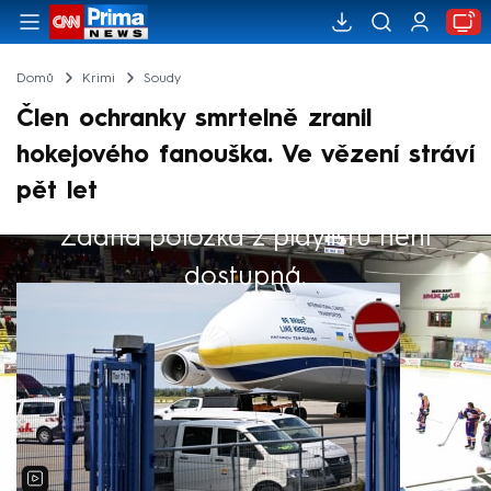
Domů
Krimi
Soudy
Člen ochranky smrtelně zranil
hokejového fanouška. Ve vězení stráví
pět let
Žádná položka z playlistu není
Výběr redakce
dostupná.