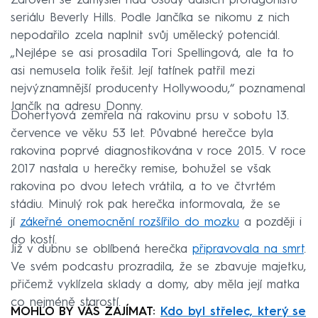
Zároveň se zamyslel nad osudy dalších protagonistů
seriálu Beverly Hills. Podle Jančíka se nikomu z nich
nepodařilo zcela naplnit svůj umělecký potenciál.
„Nejlépe se asi prosadila Tori Spellingová, ale ta to
asi nemusela tolik řešit. Její tatínek patřil mezi
nejvýznamnější producenty Hollywoodu,“ poznamenal
Jančík na adresu Donny.
Dohertyová zemřela na rakovinu prsu v sobotu 13.
července ve věku 53 let. Půvabné herečce byla
rakovina poprvé diagnostikována v roce 2015. V roce
2017 nastala u herečky remise, bohužel se však
rakovina po dvou letech vrátila, a to ve čtvrtém
stádiu. Minulý rok pak herečka informovala, že se
jí
zákeřné onemocnění rozšířilo do mozku
a později i
do kostí.
Již v dubnu se oblíbená herečka
připravovala na smrt
.
Ve svém podcastu prozradila, že se zbavuje majetku,
přičemž vyklízela sklady a domy, aby měla její matka
co nejméně starostí.
MOHLO BY VÁS ZAJÍMAT:
Kdo byl střelec, který se