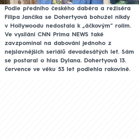
legendárního seriálu Beverly Hills 90210.
Podle předního českého dabéra a režiséra
Filipa Jančíka se Dohertyová bohužel nikdy
v Hollywoodu nedostala k „áčkovým“ rolím.
Ve vysílání CNN Prima NEWS také
zavzpomínal na dabování jednoho z
nejslavnějších seriálů devadesátých let. Sám
se postaral o hlas Dylana. Dohertyová 13.
července ve věku 53 let podlehla rakovině.