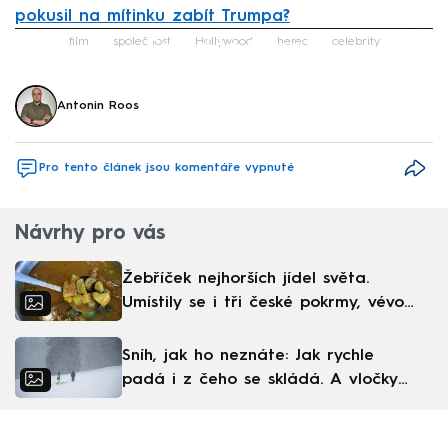
pokusil na mítinku zabít Trumpa?
Failed to fetch
film
společnost
Hollywood
herec
celebrity
Antonin Roos
Pro tento článek jsou komentáře vypnuté
Návrhy pro vás
Žebříček nejhorších jídel světa.
Umístily se i tři české pokrmy, vévodí
skandinávská kuchyně
Sníh, jak ho neznáte: Jak rychle
padá i z čeho se skládá. A vločky
nejsou bílé