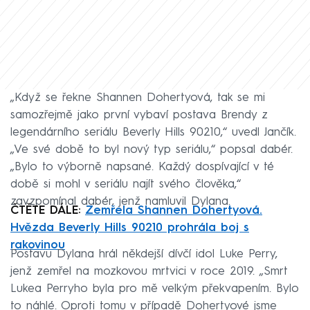
„Když se řekne Shannen Dohertyová, tak se mi
samozřejmě jako první vybaví postava Brendy z
legendárního seriálu Beverly Hills 90210,“ uvedl Jančík.
„Ve své době to byl nový typ seriálu,“ popsal dabér.
„Bylo to výborně napsané. Každý dospívající v té
době si mohl v seriálu najít svého člověka,“
zavzpomínal dabér, jenž namluvil Dylana.
ČTĚTE DÁLE:
Zemřela Shannen Dohertyová.
Hvězda Beverly Hills 90210 prohrála boj s
rakovinou
Postavu Dylana hrál někdejší dívčí idol Luke Perry,
jenž zemřel na mozkovou mrtvici v roce 2019. „Smrt
Lukea Perryho byla pro mě velkým překvapením. Bylo
to náhlé. Oproti tomu v případě Dohertyové jsme