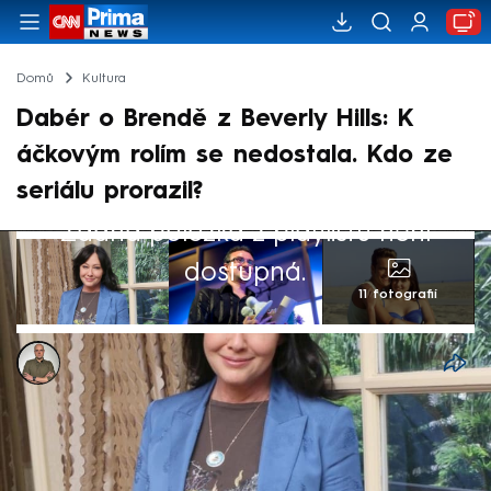
Domů
Kultura
Dabér o Brendě z Beverly Hills: K
áčkovým rolím se nedostala. Kdo ze
seriálu prorazil?
Žádná položka z playlistu není
dostupná.
11 fotografií
Antonin Roos
14. čvc 2024, 19:00
Herečka Shannen Dohertyová navždy
zůstane v paměti fanoušků jako Brenda z