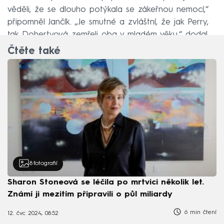
věděli, že se dlouho potýkala se zákeřnou nemocí,“
připomněl Jančík. „Je smutné a zvláštní, že jak Perry,
tak Dohertyová zemřeli oba v mladém věku,“ dodal.
Čtěte také
8
fotografií
Sharon Stoneová se léčila po mrtvici několik let.
Známí ji mezitím připravili o půl miliardy
6 min čtení
12. čvc 2024, 08:52