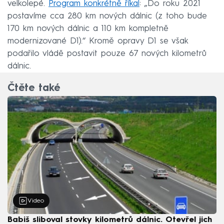
velkolepé.
Program konkrétně říkal
: „Do roku 2021
postavíme cca 280 km nových dálnic (z toho bude
170 km nových dálnic a 110 km kompletně
modernizované D1).“ Kromě opravy D1 se však
podařilo vládě postavit pouze 67 nových kilometrů
dálnic.
Čtěte také
Video
Babiš sliboval stovky kilometrů dálnic. Otevřel jich