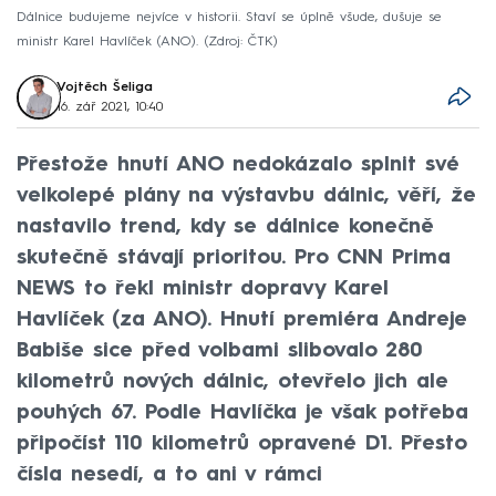
Dálnice budujeme nejvíce v historii. Staví se úplně všude, dušuje se
ministr Karel Havlíček (ANO).
Zdroj: ČTK
Vojtěch Šeliga
16. zář 2021, 10:40
Přestože hnutí ANO nedokázalo splnit své
velkolepé plány na výstavbu dálnic, věří, že
nastavilo trend, kdy se dálnice konečně
skutečně stávají prioritou. Pro CNN Prima
NEWS to řekl ministr dopravy Karel
Havlíček (za ANO). Hnutí premiéra Andreje
Babiše sice před volbami slibovalo 280
kilometrů nových dálnic, otevřelo jich ale
pouhých 67. Podle Havlíčka je však potřeba
připočíst 110 kilometrů opravené D1. Přesto
čísla nesedí, a to ani v rámci