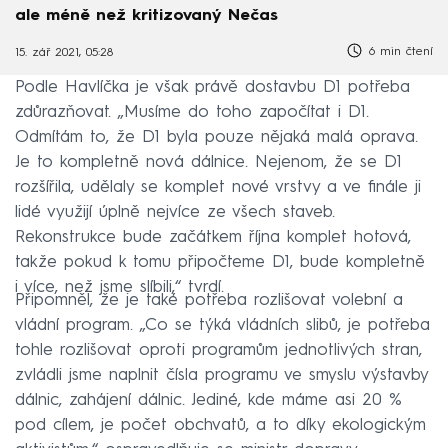
ale méně než kritizovaný Nečas
6 min čtení
15. zář 2021, 05:28
Podle Havlíčka je však právě dostavbu D1 potřeba
zdůrazňovat. „Musíme do toho započítat i D1.
Odmítám to, že D1 byla pouze nějaká malá oprava.
Je to kompletně nová dálnice. Nejenom, že se D1
rozšířila, udělaly se komplet nové vrstvy a ve finále ji
lidé využijí úplně nejvíce ze všech staveb.
Rekonstrukce bude začátkem října komplet hotová,
takže pokud k tomu připočteme D1, bude kompletně
i více, než jsme slíbili,“ tvrdí.
Připomněl, že je také potřeba rozlišovat volební a
vládní program. „Co se týká vládních slibů, je potřeba
tohle rozlišovat oproti programům jednotlivých stran,
zvládli jsme naplnit čísla programu ve smyslu výstavby
dálnic, zahájení dálnic. Jediné, kde máme asi 20 %
pod cílem, je počet obchvatů, a to díky ekologickým