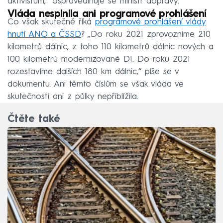
aktivistům,“ ospravedlňuje se ministr dopravy.
Vláda nesplnila ani programové prohlášení
Co však skutečně říká
programové prohlášení vlády
hnutí ANO a ČSSD
? „Do roku 2021 zprovozníme 210
kilometrů dálnic, z toho 110 kilometrů dálnic nových a
100 kilometrů modernizované D1. Do roku 2021
rozestavíme dalších 180 km dálnic,“ píše se v
dokumentu. Ani těmto číslům se však vláda ve
skutečnosti ani z půlky nepřiblížila.
Čtěte také