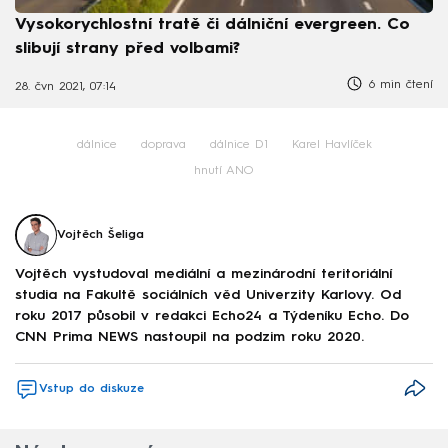
Vysokorychlostní tratě či dálniční evergreen. Co
slibují strany před volbami?
6 min čtení
28. čvn 2021, 07:14
dálnice
doprava
dálnice D1
Karel Havlíček
hnutí ANO
Vojtěch Šeliga
Vojtěch vystudoval mediální a mezinárodní teritoriální
studia na Fakultě sociálních věd Univerzity Karlovy. Od
roku 2017 působil v redakci Echo24 a Týdeníku Echo. Do
CNN Prima NEWS nastoupil na podzim roku 2020.
Vstup do diskuze