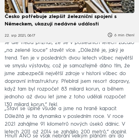
Česko potřebuje zlepšit železniční spojení s
Německem, ukazují nedávné události
6 min čtení
22. srp 2021, 06:17
Je ale třeba přiznat, že se v posledních letech začalo
„na zelené louce“ stavět více. „Důležité je, jaký je
trend. Ten je v posledních dvou letech vůbec největší
ve smyslu výstavby, což je samozřejmě dáno tím, že
jsme zabezpečili největší zdroje v historii vůbec do
dopravní infrastruktury. Přebíral jsem resort dopravy,
když tam byl rozpočet 83 miliard korun, a během
jednoho až dvou let jsme z toho udělali rozpočet
130 miliard korun,“ řekl.
„Staví se úplně všude a jsme na hraně kapacit.
Důležitá je ta dynamika v posledním roce. V roce
2021 zahájíme 91 kilometrů nových úseků dálnic. V
letech 2011 až 2014 se zahájilo 200 metrů,“ doplnil.
Hnutí ANO se však nebrání velkým plánům ani do