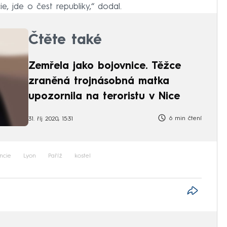
e, jde o čest republiky,“ dodal.
Čtěte také
Zemřela jako bojovnice. Těžce
zraněná trojnásobná matka
upozornila na teroristu v Nice
6 min čtení
31. říj 2020, 15:31
ncie
Lyon
Paříž
kostel