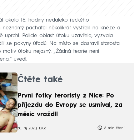
 okolo 16. hodiny nedaleko řeckého
 neznámý pachatel několikrát vystřelil na kněze a
 uprchl. Policie oblast útoku uzavřela, vyzvala
dili se pokyny úřadů. Na místo se dostavil starosta
 motiv útoku nejasný. „Žádná teorie není
na,“ uvedl.
Čtěte také
První fotky teroristy z Nice: Po
příjezdu do Evropy se usmíval, za
měsíc vraždil
6 min čtení
30. říj 2020, 13:06