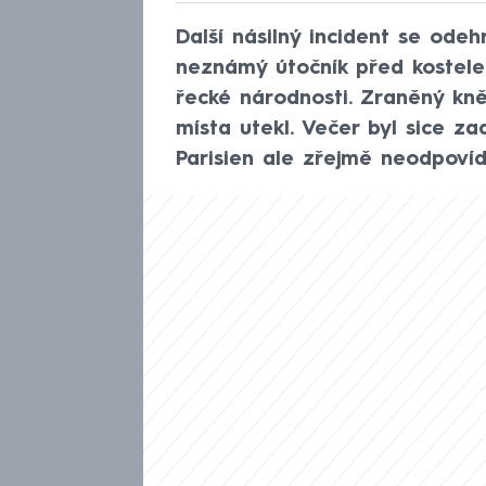
Další násilný incident se ode
neznámý útočník před kostele
řecké národnosti. Zraněný kně
místa utekl. Večer byl sice z
Parisien ale zřejmě neodpovídá