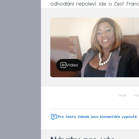
odhodlání nepoleví. Jde o čest Franci
Video
útok
Fra
Pro tento článek jsou komentáře vypnuté