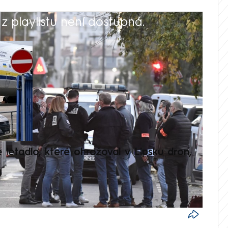
 playlistu není dostupná.
V
é letadlo, které ohrožoval v Lipsku dron,
Přilá
polit