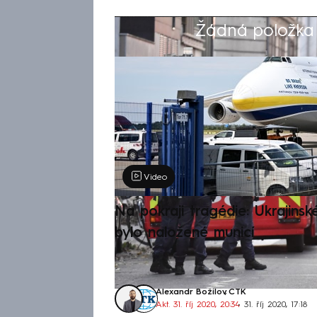
Žádná položka z
Výběr redakce
Video
Na pokraji tragédie: Ukrajinsk
bylo naložené municí
Alexandr Božilov
,
ČTK
Akt. 31. říj 2020, 20:34
• 31. říj 2020, 17:18