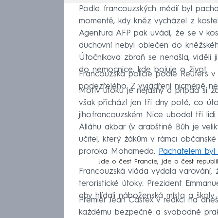
Podle francouzských médií byl pacha
momentě, kdy kněz vycházel z kostel
Agentura AFP pak uvádí, že se v ko
duchovní nebyl oblečen do kněžského 
Útočníkova zbraň se nenašla, viděli 
do nemocnice, kde bojuje o život.
Francouzská policie podle Reuters v 
podezřelého. Z vyjádření nicméně ne
Motiv útoku je nejasný a případ si za
však přichází jen tři dny poté, co út
jihofrancouzském Nice ubodal tři lidi
Alláhu akbar (v arabštině Bůh je veli
učitel, který žákům v rámci občansk
proroka Mohameda.
Pachatelem byl 
Jde o čest Francie, jde o čest republi
Francouzská vláda vydala varování, 
teroristické útoky. Prezident Emmanu
aby hlídali náboženská místa a školy.
Premiér Jean Castex v reakci na dneš
každému bezpečně a svobodně praktik