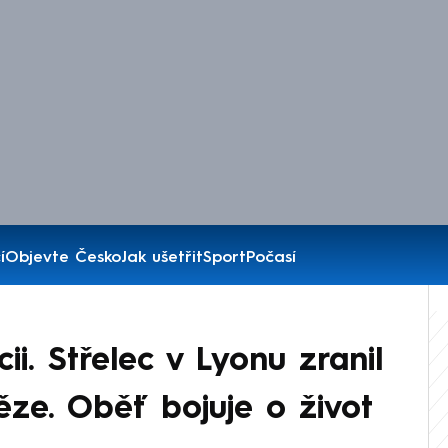
í
Objevte Česko
Jak ušetřit
Sport
Počasí
ii. Střelec v Lyonu zranil
ze. Oběť bojuje o život