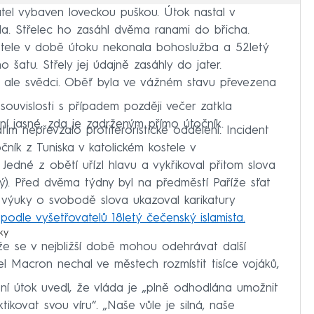
tel vybaven loveckou puškou. Útok nastal v
a. Střelec ho zasáhl dvěma ranami do břicha.
stele v době útoku nekonala bohoslužba a 52letý
šatu. Střely jej údajně zasáhly do jater.
ji ale svědci. Oběť byla ve vážném stavu převezena
souvislosti s případem později večer zatkla
ní jasné, zda je zadrženým přímo útočník.
tím nepřevzalo protiteroristické oddělení. Incident
očník z Tuniska v katolickém kostele v
. Jedné z obětí uřízl hlavu a vykřikoval přitom slova
ký). Před dvěma týdny byl na předměstí Paříže sťat
é výuky o svobodě slova ukazoval karikatury
podle vyšetřovatelů 18letý čečenský islamista.
ky
že se v nejbližší době mohou odehrávat další
el Macron nechal ve městech rozmístit tisíce vojáků,
ní útok uvedl, že vláda je „plně odhodlána umožnit
ovat svou víru“. „Naše vůle je silná, naše