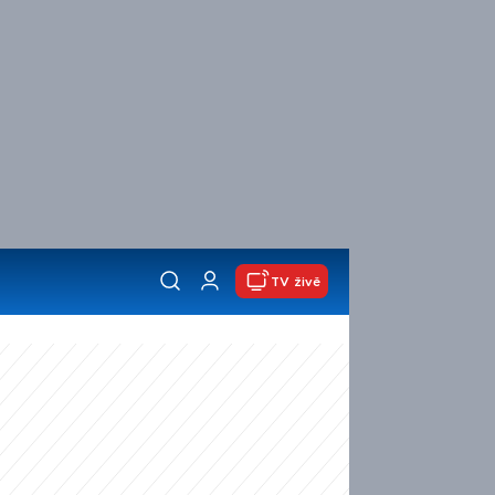
TV živě