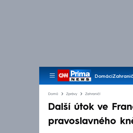
Domácí
Zahranič
Pořady
Domů
Zprávy
Zahraničí
Další útok ve Franc
pravoslavného kně