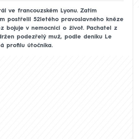
hrál ve francouzském Lyonu. Zatím
m postřelil 52letého pravoslavného kněze
z bojuje v nemocnici o život. Pachatel z
adržen podezřelý muž, podle deníku Le
 profilu útočníka.