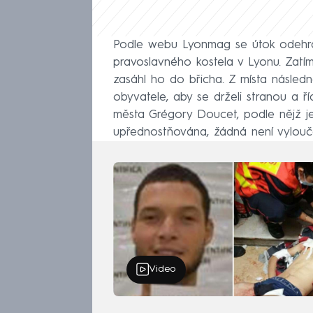
Podle webu Lyonmag se útok odehrál
pravoslavného kostela v Lyonu. Zatím
zasáhl ho do břicha. Z místa následně
obyvatele, aby se drželi stranou a ří
města Grégory Doucet, podle nějž je
upřednostňována, žádná není vylouče
Video