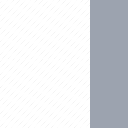
ideo
kat migranty do Česka? Sami by odešli, tvrdí exp
ické sebevraždě