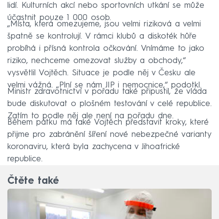
lidí. Kulturních akcí nebo sportovních utkání se může
účastnit pouze 1 000 osob.
„Místa, která omezujeme, jsou velmi riziková a velmi
špatně se kontrolují. V rámci klubů a diskoték hůře
probíhá i přísná kontrola očkování. Vnímáme to jako
riziko, nechceme omezovat služby a obchody,“
vysvětlil Vojtěch. Situace je podle něj v Česku ale
velmi vážná. „Plní se nám JIP i nemocnice,“ podotkl.
Ministr zdravotnictví v pořadu také připustil, že vláda
bude diskutovat o plošném testování v celé republice.
Zatím to podle něj ale není na pořadu dne.
Během pátku má také Vojtěch představit kroky, které
přijme pro zabránění šíření nové nebezpečné varianty
koronaviru, která byla zachycena v Jihoafrické
republice.
Čtěte také