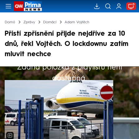
Domů
Zprávy
Domácí
Adam Vojtěch
Přístí zpřísnění přijde nejdříve za 10
dnů, řekl Vojtěch. O lockdownu zatím
mluvit nechce
Žádná položka z playlistu není
Výběr redakce
dostupná.