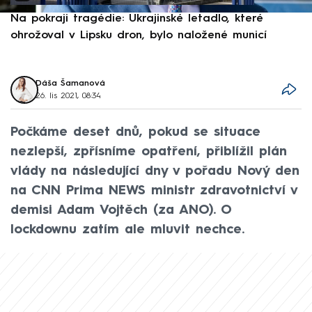
Na pokraji tragédie: Ukrajinské letadlo, které
P
ohrožoval v Lipsku dron, bylo naložené municí
e
Dáša Šamanová
26. lis 2021, 08:34
Počkáme deset dnů, pokud se situace
nezlepší, zpřísníme opatření, přiblížil plán
vlády na následující dny v pořadu Nový den
na CNN Prima NEWS ministr zdravotnictví v
demisi Adam Vojtěch (za ANO). O
lockdownu zatím ale mluvit nechce.