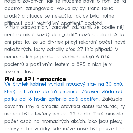
hospitalizovaných, tak se můžeme bavit o tom, že ta
opatření zafungovala. Pokud by byl trend takto
prudký a situace se nelepšila, tak by bylo nutné
přijmout další restriktivní opatření,“ podotkl.
Ministr zdravotnictví zároveň zdůraznil, že podle něj
není na místě každý den „chrlit“ nová opatření. A to
ani přes to, že za čtvrtek přibyl rekordní počet nově
nakažených, testy odhalily přes 27 tisíc případů. V
nemocnicích je podle posledních údajů 6 024
pacientů s pozitivním testem a 895 z nich je v
těžkém stavu.
Plní se JIP i nemocnice
Ve čtvrtek kabinet vyhlásil nouzový stav na 30 dnů,
který potrvá až do 26. prosince. Zároveň vláda od
pátku od 18 hodin zpřísnila další opatření.
Zakázala
adventní trhy a omezila otevírací dobu restaurací, ty
mohou být otevřeny jen do 22 hodin. Také omezila
počet osob na hromadných akcích, jako jsou plesy,
oslavy nebo večírky, kde může nově být pouze 100