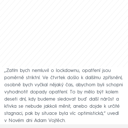
„Zatím bych nemluvil o lockdownu, opatření jsou
poměrně striktní. Ve čtvrtek došlo k dalšímu zpřísnění,
osobně bych vyčkal nějaký čas, abychom byli schopni
vyhodnotit dopady opatření. To by mělo být kolem
deseti dní, kdy budeme sledovat buď další nárůst a
křivka se nebude jakkoli měnit, anebo dojde k určité
stagnaci, pak by situace byla víc optimistická,“ uvedl
v Novém dni Adam Vojtěch.