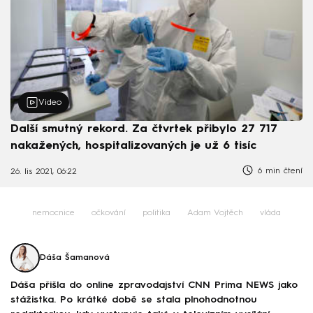
Video
Další smutný rekord. Za čtvrtek přibylo 27 717
nakažených, hospitalizovaných je už 6 tisíc
6 min čtení
26. lis 2021, 06:22
nemocnice
očkování
politika
Adam Vojtěch
vláda
Dáša Šamanová
Dáša přišla do online zpravodajství CNN Prima NEWS jako
stážistka. Po krátké době se stala plnohodnotnou