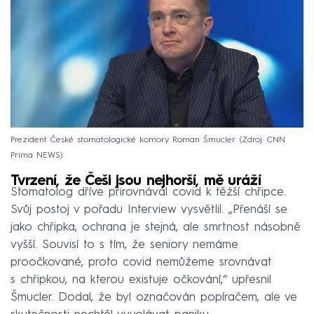
Prezident České stomatologické komory Roman Šmucler
Zdroj: CNN
Prima NEWS
Tvrzení, že Češi jsou nejhorší, mě uráží
Stomatolog dříve přirovnával covid k těžší chřipce.
Svůj postoj v pořadu Interview vysvětlil. „Přenáší se
jako chřipka, ochrana je stejná, ale smrtnost násobně
vyšší. Souvisí to s tím, že seniory nemáme
proočkované, proto covid nemůžeme srovnávat
s chřipkou, na kterou existuje očkování,“ upřesnil
Šmucler. Dodal, že byl označován popíračem, ale ve