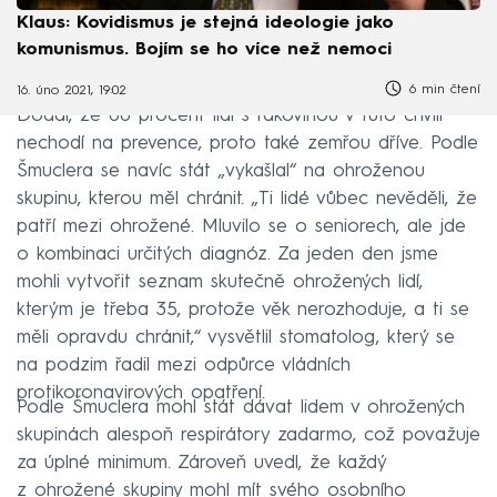
Klaus: Kovidismus je stejná ideologie jako
komunismus. Bojím se ho více než nemoci
6 min čtení
16. úno 2021, 19:02
Dodal, že 60 procent lidí s rakovinou v tuto chvíli
nechodí na prevence, proto také zemřou dříve. Podle
Šmuclera se navíc stát „vykašlal“ na ohroženou
skupinu, kterou měl chránit. „Ti lidé vůbec nevěděli, že
patří mezi ohrožené. Mluvilo se o seniorech, ale jde
o kombinaci určitých diagnóz. Za jeden den jsme
mohli vytvořit seznam skutečně ohrožených lidí,
kterým je třeba 35, protože věk nerozhoduje, a ti se
měli opravdu chránit,“ vysvětlil stomatolog, který se
na podzim řadil mezi odpůrce vládních
protikoronavirových opatření.
Podle Šmuclera mohl stát dávat lidem v ohrožených
skupinách alespoň respirátory zadarmo, což považuje
za úplné minimum. Zároveň uvedl, že každý
z ohrožené skupiny mohl mít svého osobního