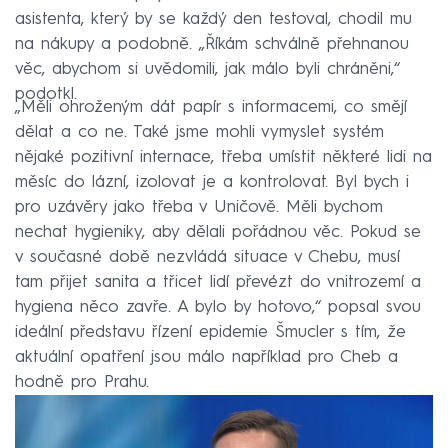
asistenta, který by se každý den testoval, chodil mu
na nákupy a podobně. „Říkám schválně přehnanou
věc, abychom si uvědomili, jak málo byli chráněni,“
podotkl.
„Měli ohroženým dát papír s informacemi, co smějí
dělat a co ne. Také jsme mohli vymyslet systém
nějaké pozitivní internace, třeba umístit některé lidi na
měsíc do lázní, izolovat je a kontrolovat. Byl bych i
pro uzávěry jako třeba v Uničově. Měli bychom
nechat hygieniky, aby dělali pořádnou věc. Pokud se
v současné době nezvládá situace v Chebu, musí
tam přijet sanita a třicet lidí převézt do vnitrozemí a
hygiena něco zavře. A bylo by hotovo,“ popsal svou
ideální představu řízení epidemie Šmucler s tím, že
aktuální opatření jsou málo například pro Cheb a
hodně pro Prahu.