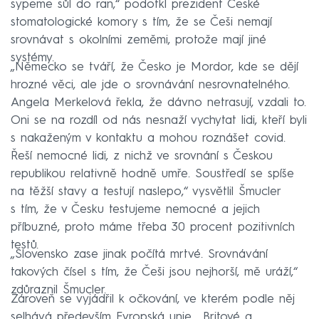
sypeme sůl do ran,“ podotkl prezident České
stomatologické komory s tím, že se Češi nemají
srovnávat s okolními zeměmi, protože mají jiné
systémy.
„Německo se tváří, že Česko je Mordor, kde se dějí
hrozné věci, ale jde o srovnávání nesrovnatelného.
Angela Merkelová řekla, že dávno netrasují, vzdali to.
Oni se na rozdíl od nás nesnaží vychytat lidi, kteří byli
s nakaženým v kontaktu a mohou roznášet covid.
Řeší nemocné lidi, z nichž ve srovnání s Českou
republikou relativně hodně umře. Soustředí se spíše
na těžší stavy a testují naslepo,“ vysvětlil Šmucler
s tím, že v Česku testujeme nemocné a jejich
příbuzné, proto máme třeba 30 procent pozitivních
testů.
„Slovensko zase jinak počítá mrtvé. Srovnávání
takových čísel s tím, že Češi jsou nejhorší, mě uráží,“
zdůraznil Šmucler.
Zároveň se vyjádřil k očkování, ve kterém podle něj
selhává především Evropská unie. „Britové a