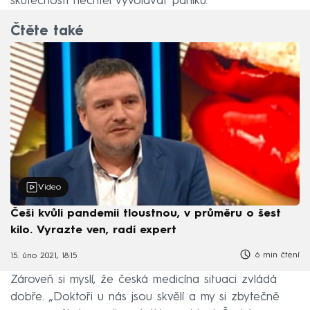
skutečnosti nechtěl vyvolávat paniku.
Čtěte také
Video
Češi kvůli pandemii tloustnou, v průměru o šest
kilo. Vyrazte ven, radí expert
6 min čtení
15. úno 2021, 18:15
Zároveň si myslí, že česká medicína situaci zvládá
dobře. „Doktoři u nás jsou skvělí a my si zbytečně