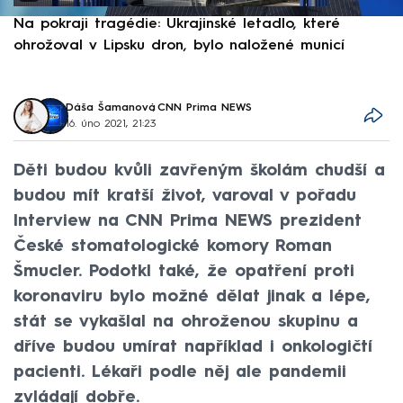
Na pokraji tragédie: Ukrajinské letadlo, které
P
ohrožoval v Lipsku dron, bylo naložené municí
e
Dáša Šamanová
,
CNN Prima NEWS
16. úno 2021, 21:23
Děti budou kvůli zavřeným školám chudší a
budou mít kratší život, varoval v pořadu
Interview na CNN Prima NEWS prezident
České stomatologické komory Roman
Šmucler. Podotkl také, že opatření proti
koronaviru bylo možné dělat jinak a lépe,
stát se vykašlal na ohroženou skupinu a
dříve budou umírat například i onkologičtí
pacienti. Lékaři podle něj ale pandemii
zvládají dobře.