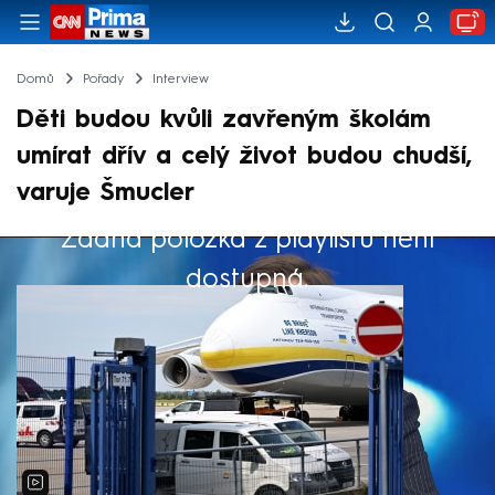
Domů
Pořady
Interview
Děti budou kvůli zavřeným školám
umírat dřív a celý život budou chudší,
varuje Šmucler
Žádná položka z playlistu není
Výběr redakce
dostupná.