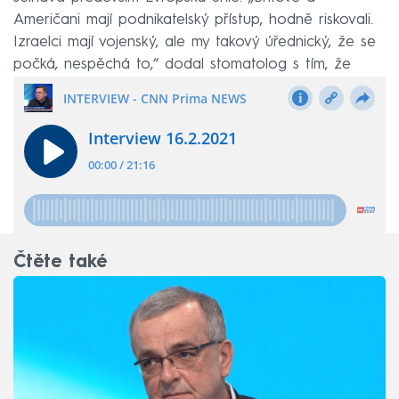
Američani mají podnikatelský přístup, hodně riskovali.
Izraelci mají vojenský, ale my takový úřednický, že se
počká, nespěchá to,“ dodal stomatolog s tím, že
Unie prohrává závod s časem.
Čtěte také