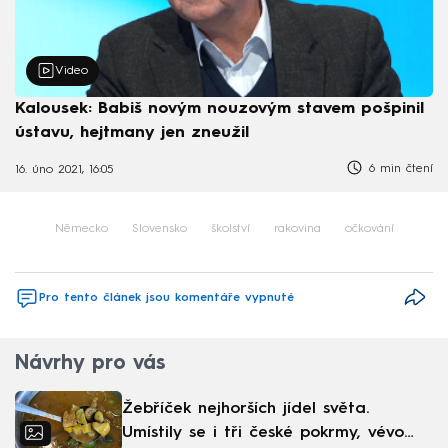
Video
Kalousek: Babiš novým nouzovým stavem pošpinil
ústavu, hejtmany jen zneužil
6 min čtení
16. úno 2021, 16:05
Německo
Slovensko
školství
rakovina
očkování
Pro tento článek jsou komentáře vypnuté
Návrhy pro vás
Žebříček nejhorších jídel světa.
Umístily se i tři české pokrmy, vévodí